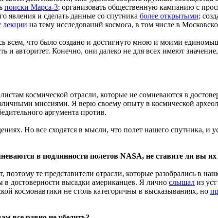
ть
поиски Марса-3
; организовать общественную кампанию с прос
го явления и сделать данные со спутника
более открытыми
; соз
 лекции
на тему исследований космоса, в том числе в Московск
сь всем, что было создано и достигнуто мною и моими единомы
и авторитет. Конечно, они далеко не для всех имеют значение, н
алистам космической отрасли, которые не сомневаются в достов
зличными миссиями. Я верю своему опыту в космической археол
убедительного аргумента против.
ниях. Но все сходятся в мысли, что полет нашего спутника, и 
мневаются в подлинности полетов NASA, не ставите ли вы их
, поэтому те представители отрасли, которые разобрались в наш
ны в достоверности высадки американцев. Я лично
слышал
из уст
кой космонавтики не столь категоричны в высказываниях, но
п
м все равно не убедить?