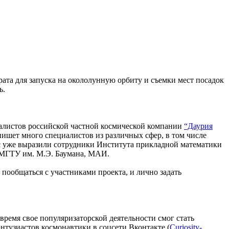
рата для запуска на окололунную орбиту и съемки мест посадок
ь.
иалистов российской частной космической компании
“Даурия
пишет много специалистов из различных сфер, в том числе
рес уже выразили сотрудники Института прикладной математики
 МГТУ им. М.Э. Баумана, МАИ.
пообщаться с участниками проекта, и лично задать
 время свое популяризаторской деятельности смог стать
нтузиастов космонавтики в соцсети Вконтакте (
Curiosity-