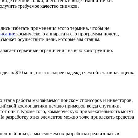
 виде светлой точки, и его тень в виде темной точки.
олучить требуемое качество снимков.
ались избегать применения этого термина, чтобы не
писание
космического аппарата и его программы полета,
 сможет осуществить цели, которые мы ставим.
алагает серьезные ограничения на всю конструкцию.
еделах $10 млн., но это скорее надежда чем объективная оценка
го этапа работы мы займемся поиском спонсоров и инвесторов.
ссийской космонавтики немало примеров когда спутники,
тот опыт. Кроме того, коммерческую привлекательность могут
 На разработку этих элементов можно тоже привлекать средства
ценный опыт, а мы сможем их разработки реализовать в