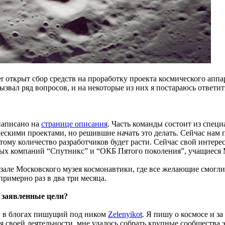
r открыт сбор средств на проработку проекта космического аппа
ызвал ряд вопросов, и на некоторые из них я постараюсь ответит
 написано на
странице описания
. Часть команды состоит из спец
ескими проектами, но решившие начать это делать. Сейчас нам 
этому количество разработчиков будет расти. Сейчас свой инте
ных компаний “Спутникс” и “ОКБ Пятого поколения”, учащиеся
зале Московского музея космонавтики, где все желающие смогли 
римерно раз в два три месяца.
а заявленные цели?
, в блогах пишущий под ником
Zelenyikot
. Я пишу о космосе и за
своей деятельности, мне удалось собрать крупные сообщества э