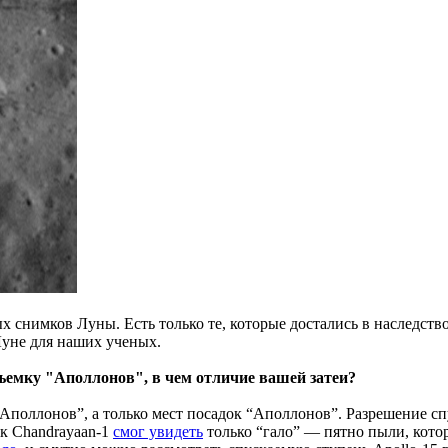
х снимков Луны. Есть только те, которые достались в наследств
Луне для наших ученых.
емку "Аполлонов", в чем отличие вашей затеи?
Аполлонов”, а только мест посадок “Аполлонов”. Разрешение сп
к Chandrayaan-1
смог увидеть
только “гало” — пятно пыли, котор