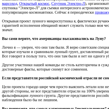
марсоход
,
Открытый космос
,
Спутник Электро-Л
), организова
спутника “Электро-Л” для съемки интересного астрономическо
популяризацию космонавтики. Сейчас я периодически
провожу
Открывая проект лунного микроспутника я, фактически ручаю
гарантией исполнения обещаний может служить только моя честь 
значат.
Вы сами верите, что американцы высаживались на Луну?
Лично я — уверен, что они там были. Я верю советским специ
которые изучали и сравнивали лунный грунт, доставленный ра
Все говорит в пользу того, что они там были и нет ни одного 
Другие участники нашей команды не столь категоричны в сужде
достоверные факты, которые снимут все сомнения.
Если представители российской космической отрасли не со
Цели проекта гораздо шире чем просто выяснить летали или нет
другой стороны, не все представители отрасли на 100% увере
фальсификации лунного грунта. Другие представители российс
наблюдения было бы не лишним.
Вы понимаете, что самых категоричных “нелетальщиков” ва