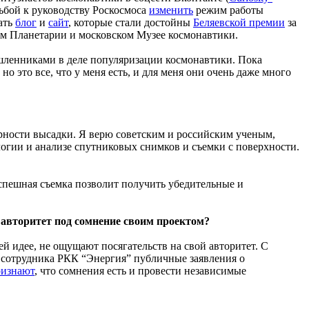
ьбой к руководству Роскосмоса
изменить
режим работы
дать
блог
и
сайт
, которые стали достойны
Беляевской премии
за
ом Планетарии и московском Музее космонавтики.
шленниками в деле популяризации космонавтики. Пока
о это все, что у меня есть, и для меня они очень даже много
ерности высадки. Я верю советским и российским ученым,
огии и анализе спутниковых снимков и съемки с поверхности.
успешная съемка позволит получить убедительные и
 авторитет под сомнение своим проектом?
ей идее, не ощущают посягательств на свой авторитет. С
 сотрудника РКК “Энергия” публичные заявления о
ризнают
, что сомнения есть и провести независимые