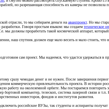
ало
, и смутно можно рассмотреть спускаемую ступень Apollo-15 в
раблей, но разрешающая способность их камеры не позволила п
ской отрасли, то мы собираем деньги на
аванпроект
. Но мы стар
п разработки. Говоря простым языком: мы создаем
техническое о
.е. мы должны проработать такой космический аппарат, который
нии, наш спутник должен еще мало весить и мало стоить, что н
подготовим сам проект. Мы надеемся, что удастся удержаться в пр
этому сразу чемодан денег и не нужен. После завершения перво
 оценим коммерческую привлекательность проекта. В истории ро
ую работу на околоземной орбите. Мы постараемся повторить э
р бортовой компьютер, телескоп, система лазерной связи и т.п.
арственных инвесторов, фондов и институтов развития.
одключить российские ВУЗы, так студенты и аспиранты получат 