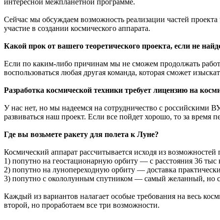
интересной межпланетной программе.
Сейчас мы обсуждаем возможность реализации частей проекта ч
участие в создании космического аппарата.
Какой прок от вашего теоретического проекта, если не найде
Если по каким-либо причинам мы не сможем продолжать работу
воспользоваться любая другая команда, которая сможет изыска
Разработка космической техники требует лицензию на космич
У нас нет, но мы надеемся на сотрудничество с российскими ВУ
развиваться наш проект. Если все пойдет хорошо, то за время 
Где вы возьмете ракету для полета к Луне?
Космический аппарат рассчитывается исходя из возможностей 
1) попутно на геостационарную орбиту — с расстояния 36 тыс 
2) попутно на лунопереходную орбиту — доставка практически 
3) попутно с окололунным спутником — самый желанный, но 
Каждый из вариантов налагает особые требования на весь косми
второй, но проработаем все три возможности.