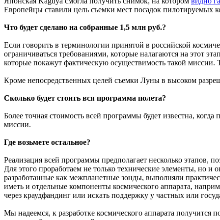
Японская Kaguya смогла получить снимок, на котором
видно г
Европейцы ставили цель съемки мест посадок пилотируемых ко
Что будет сделано на собранные 1,5 млн руб.?
Если говорить в терминологии принятой в российской космиче
ограничиваться требованиями, которые налагаются на этот эта
которые покажут фактическую осуществимость такой миссии. Т
Кроме непосредственных целей съемки Луны в высоком разреше
Сколько будет стоить вся программа полета?
Более точная стоимость всей программы будет известна, когда 
миссии.
Где возьмете остальное?
Реализация всей программы предполагает несколько этапов, по
Для этого проработаем не только технические элементы, но и
разработанные как межпланетные зонды, выполняли практическ
иметь и отдельные компоненты космического аппарата, наприме
через краудфандинг или искать поддержку у частных или госуд
Мы надеемся, к разработке космического аппарата получится п