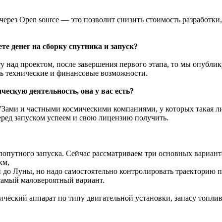
ерез Open source — это позволит снизить стоимость разработки,
те денег на сборку спутника и запуск?
 над проектом, после завершения первого этапа, то мы опубли
ть технические и финансовые возможности.
ескую деятельность, она у вас есть?
Зами и частными космическими компаниями, у которых такая лице
перед запуском успеем и свою лицензию получить.
попутного запуска. Сейчас рассматриваем три основных вариант
км,
до Луны, но надо самостоятельно контролировать траекторию пол
самый маловероятный вариант.
ческий аппарат по типу двигательной установки, запасу топлива