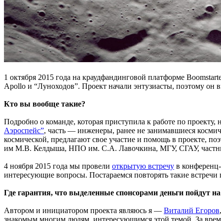
1 октября 2015 года на краудфандинговой платформе Boomstarte
Apollo и “Луноходов”. Проект начали энтузиасты, поэтому он в
Кто вы вообще такие?
Подробно о команде, которая приступила к работе по проекту,
Аэроспейс”
, часть — инженеры, ранее не занимавшиеся космич
космической, предлагают свое участие и помощь в проекте, по
им М.В. Келдыша, НПО им. С.А. Лавочкина, МГУ, СГАУ, част
4 ноября 2015 года мы провели
открытую встречу
в конференц-
интересующие вопросы. Постараемся повторять такие встречи п
Где гарантия, что выделенные спонсорами деньги пойдут н
Автором и инициатором проекта являюсь я —
Виталий Егоров
знакомым многим людям, интересующимся этой темой. За время 