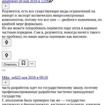
amartology
28 ноя 2018 в 12:06
Разумеется, есть все существующие виды ограничений на
импорт и экспорт космических микроэлектронных
компонентов, потому что все они — двойного назначения, по
крайней мере формально.
Но вы можете попробовать перевезти пару штук в кармане
частным порядком. Сам я, разумеется, никогда ничего такого
не пробовал, но ваши шансы оцениваю как высокие.
Ответить
Mike_soft
22 ноя 2018 в 09:10
часть разработок идет по государственному заказу. поэтому
профинансированные разработки частично принадлежат
государству.
С аполлоном было примерно так же — государство
заказывало и финансировало, частники исполняли. изрядная