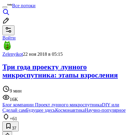
Все потоки
Войти
Zelenyikot
22 ноя 2018 в 05:15
Три года проекту лунного
микроспутника: этапы взросления
9 мин
16K
Блог компании Проект лунного микроспутника
DIY или
Сделай сам
Будущее здесь
Космонавтика
Научно-популярное
+61
37