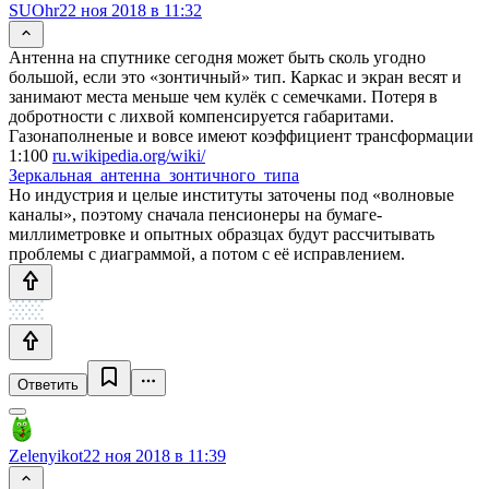
SUOhr
22 ноя 2018 в 11:32
Антенна на спутнике сегодня может быть сколь угодно
большой, если это «зонтичный» тип. Каркас и экран весят и
занимают места меньше чем кулёк с семечками. Потеря в
добротности с лихвой компенсируется габаритами.
Газонаполненые и вовсе имеют коэффициент трансформации
1:100
ru.wikipedia.org/wiki/
Зеркальная_антенна_зонтичного_типа
Но индустрия и целые институты заточены под «волновые
каналы», поэтому сначала пенсионеры на бумаге-
миллиметровке и опытных образцах будут рассчитывать
проблемы с диаграммой, а потом с её исправлением.
Ответить
Zelenyikot
22 ноя 2018 в 11:39