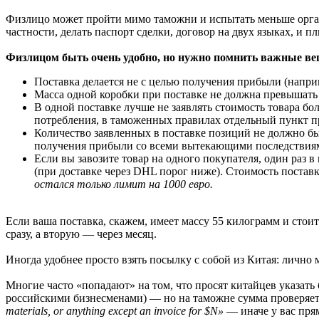
Физлицо может пройти мимо таможни и испытать меньше орган
частности, делать паспорт сделки, договор на двух языках, и
Физлицом быть очень удобно, но нужно помнить важные ве
Поставка делается не с целью получения прибыли (напри
Масса одной коробки при поставке не должна превышать 
В одной поставке лучше не заявлять стоимость товара бо
потребления, в таможенных правилах отдельный пункт про
Количество заявленных в поставке позиций не должно бы
получения прибыли со всеми вытекающими последствиями
Если вы завозите товар на одного покупателя, один раз
(при доставке через DHL порог ниже). Стоимость постав
остался только лимит на 1000 евро.
Если ваша поставка, скажем, имеет массу 55 килограмм и стоит
сразу, а вторую — через месяц.
Иногда удобнее просто взять посылку с собой из Китая: лично
Многие часто «попадают» на том, что просят китайцев указать 
российскими бизнесменами) — но на таможне сумма проверяетс
materials, or anything except an invoice for $N»
— иначе у вас прям