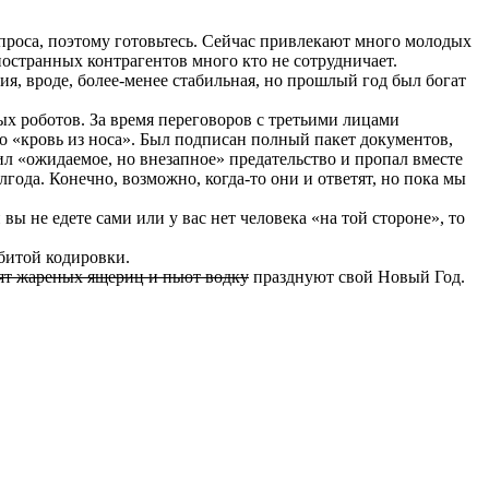
проса, поэтому готовьтесь. Сейчас привлекают много молодых
остранных контрагентов много кто не сотрудничает.
ия, вроде, более-менее стабильная, но прошлый год был богат
х роботов. За время переговоров с третьими лицами
то «кровь из носа». Был подписан полный пакет документов,
ил «ожидаемое, но внезапное» предательство и пропал вместе
года. Конечно, возможно, когда-то они и ответят, но пока мы
вы не едете сами или у вас нет человека «на той стороне», то
битой кодировки.
ят жареных ящериц и пьют водку
празднуют свой Новый Год.