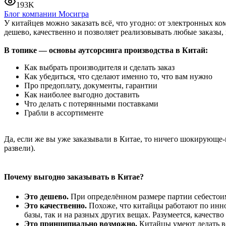
193K
Блог компании Мосигра
У китайцев можно заказать всё, что угодно: от электронных к
дешево, качественно и позволяет реализовывать любые заказы,
В топике — основы аутсорсинга производства в Китай:
Как выбрать производителя и сделать заказ
Как убедиться, что сделают именно то, что вам нужно
Про предоплату, документы, гарантии
Как наиболее выгодно доставить
Что делать с потерянными поставками
Грабли в ассортименте
Да, если же вы уже заказывали в Китае, то ничего шокирующе-н
развели).
Почему выгодно заказывать в Китае?
Это дешево.
При определённом размере партии себестоимо
Это качественно.
Похоже, что китайцы работают по инно
базы, так и на разных других вещах. Разумеется, качест
Это принципиально возможно.
Китайцы умеют делать всё