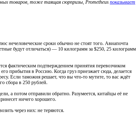
гичных товаров, тоже таящая сюрпризы, Prometheus
показывает
люс нечеловеческие сроки обычно не стоят того. Авиапочта
етные будут отличаться) — 10 килограмм за $250, 25 килограмм
вляется фактическим подтверждением принятия перевозчиком
 его прибытия в Россию. Когда груз приезжает сюда, делается
су. Если таможня решает, что вы что-то мутите, то вас ждёт
о сбора в 250 рублей.
дели, а потом отправили обратно. Разумеется, китайцы её не
ринесет ничего хорошего.
зить через них: не теряются.