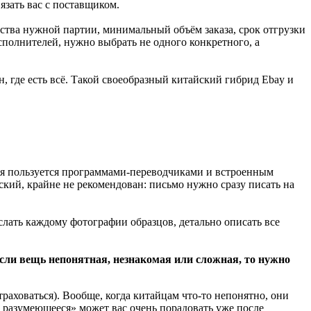
язать вас с поставщиком.
ства нужной партии, минимальный объём заказа, срок отгрузки
исполнителей, нужно выбрать не одного конкретного, а
 где есть всё. Такой своеобразный китайский гибрид Ebay и
ая пользуется программами-переводчиками и встроенным
ский, крайне не рекомендован: письмо нужно сразу писать на
аслать каждому фотографии образцов, детально описать все
сли вещь непонятная, незнакомая или сложная, то нужно
раховаться). Вообще, когда китайцам что-то непонятно, они
й разумеющееся» может вас очень порадовать уже после