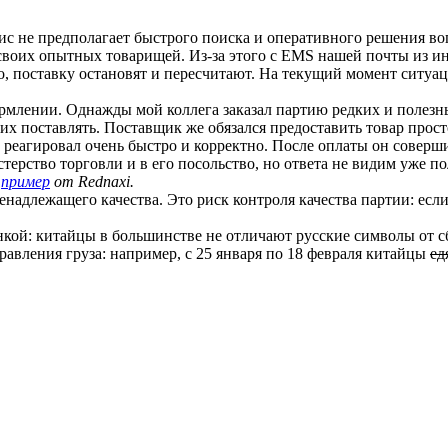
ис не предполагает быстрого поиска и оперативного решения во
 своих опытных товарищей. Из-за этого с EMS нашей почты из ин
о, поставку остановят и пересчитают. На текущий момент ситуац
млении. Однажды мой коллега заказал партию редких и полезны
их поставлять. Поставщик же обязался предоставить товар прос
 реагировал очень быстро и корректно. После оплаты он соверш
ерство торговли и в его посольство, но ответа не видим уже пол
ё
пример
от Rednaxi.
надлежащего качества. Это риск контроля качества партии: если 
нкой: китайцы в большинстве не отличают русские символы от с
равления груза: например, с 25 января по 18 февраля китайцы
ед