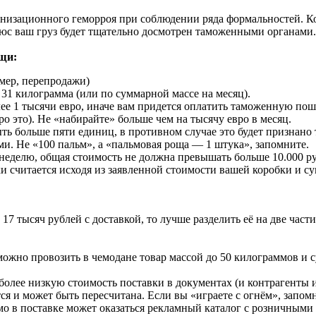
изационного геморроя при соблюдении ряда формальностей. Ком
 плюс ваш груз будет тщательно досмотрен таможенными органами.
щи:
мер, перепродажи)
31 килограмма (или по суммарной массе на месяц).
лее 1 тысячи евро, иначе вам придется оплатить таможенную пош
 это). Не «набирайте» больше чем на тысячу евро в месяц.
ть больше пяти единиц, в противном случае это будет признано
. Не «100 пальм», а «пальмовая роща — 1 штука», запомните.
 в неделю, общая стоимость не должна превышать больше 10.000 
ки считается исходя из заявленной стоимости вашей коробки и с
 17 тысяч рублей с доставкой, то лучше разделить её на две час
 можно провозить в чемодане товар массой до 50 килограммов и 
более низкую стоимость поставки в документах (и контрагенты ид
я и может быть пересчитана. Если вы «играете с огнём», запом
о в поставке может оказаться рекламный каталог с розничными це