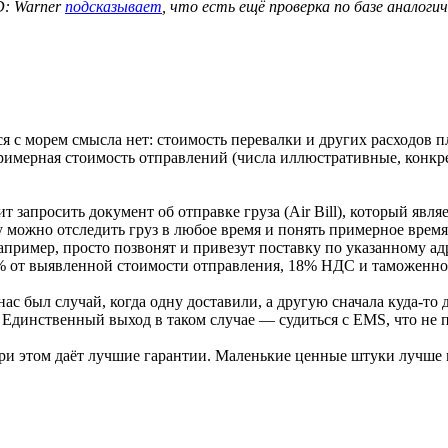
: Warner
подсказывает
, что есть ещё проверка по базе анало
 с морем смысла нет: стоимость перевалки и других расходов п
 Примерная стоимость отправлений (числа иллюстративные, конкр
ит запросить документ об отправке груза (Air Bill), который я
му можно отследить груз в любое время и понять примерное время
пример, просто позвонят и привезут поставку по указанному адре
% от выявленной стоимости отправления, 18% НДС и таможенног
ас был случай, когда одну доставили, а другую сначала куда-то 
динственный выход в таком случае — судиться с EMS, что не п
 этом даёт лучшие гарантии. Маленькие ценные штуки лучше во