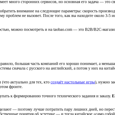
еет много сторонних сервисов, но основная его задача — это св
 обратить внимание на следующие параметры: скорость производ
ому проблем не вызовет. После того, как вы находите около 3-5 
тью, можно посмотреть и на taobao.com — это B2B/B2C-магазин,
равило, большая часть компаний его хорошо понимает, а меньш
темы сначала с русского на английский, а потом у них на китай
(что актуально для тех, кто
создаёт настольные игры
), нужно з
этом фронте.
тупать к формированию точного технического задания и заказу.
Е
сделают — поэтому лучше потратить пару лишних дней, но перест
бственные понятия об эстетике — и тогда китайское «само собо