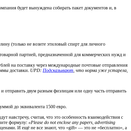
пания будет вынуждена собирать пакет документов и, в
лину (только не возите этиловый спирт для личного
 товарной партией, предназначенной для коммерческих нужд и
рублей на поставку через международные почтовые отправления
уммы доставки.
UPD:
Подсказывают
, что норма уже устарела,
ти и отправить двум разным физлицам или одну часть отправить
суммой до эквивалента 1500 евро.
ут навстречу, считая, что это особенность взаимодействия с
ните формулу:
«Please do not enclose any papers, advertising
нами. И ещё не все знают, что «gift» — это не «бесплатно», а