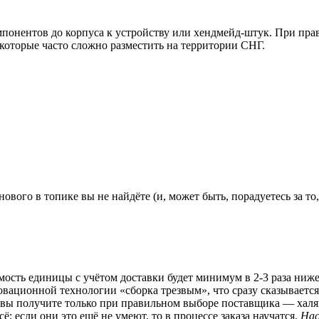
омпонентов до корпуса к устройству или хендмейд-штук. При пра
 которые часто сложно разместить на территории СНГ.
ового в топике вы не найдёте (и, может быть, порадуетесь за то
сть единицы с учётом доставки будет минимум в 2-3 раза ниже,
вационной технологии «сборка трезвым», что сразу сказывается
во вы получите только при правильном выборе поставщика — халя
: если они это ещё не умеют, то в процессе заказа научатся.
Нас