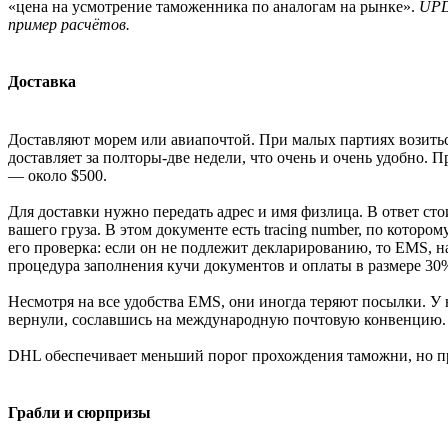
«цена на усмотрение таможенника по аналогам на рынке».
UPD
пример расчётов.
Доставка
Доставляют морем или авиапочтой. При малых партиях возиться
доставляет за полторы-две недели, что очень и очень удобно.
— около $500.
Для доставки нужно передать адрес и имя физлица. В ответ сто
вашего груза. В этом документе есть tracing number, по которо
его проверка: если он не подлежит декларированию, то EMS, на
процедура заполнения кучи документов и оплаты в размере 30
Несмотря на все удобства EMS, они иногда теряют посылки. У н
вернули, сославшись на международную почтовую конвенцию. Е
DHL обеспечивает меньший порог прохождения таможни, но при
Грабли и сюрпризы