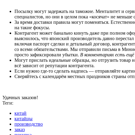
Посылку могут задержать на таможне. Менталитет и серв
специалистов, но они в целом пока «косячат» не меньше
За время доставки правила могут поменяться. Естественн
на такие фокусы.
Контрагент может банально кинуть даже при полном офор
выяснилось, что японский производитель давно перестал 
включая паспорт сделки и детальный договор, контрагент
со всеми обязательствами. Мы отправили письма в Минист
просто зафиксировали убытки.
В комментариях есть ещ
Могут прислать идеальные образцы, но отгрузить товар не
всё зависит от репутации контрагента.
Если нужно где-то сделать надпись — отправляйте карти
Сверяйтесь с календарём местных праздников страны отп
Удачных заказов!
Теги:
китай
китайцы
производство
заказ
покупка