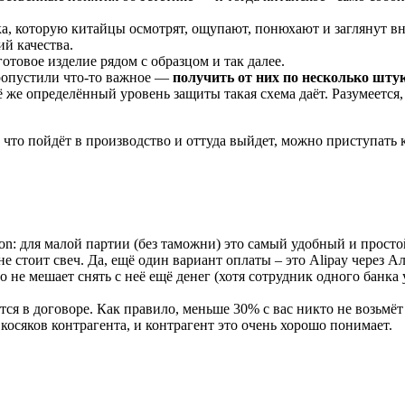
а, которую китайцы осмотрят, ощупают, понюхают и заглянут вну
ий качества.
 готовое изделие рядом с образцом и так далее.
пропустили что-то важное —
получить от них по несколько шту
ё же определённый уровень защиты такая схема даёт. Разумеется
, что пойдёт в производство и оттуда выйдет, можно приступать к
n: для малой партии (без таможни) это самый удобный и просто
не стоит свеч. Да, ещё один вариант оплаты – это Alipay через 
 не мешает снять с неё ещё денег (хотя сотрудник одного банка 
ся в договоре. Как правило, меньше 30% с вас никто не возьмёт
 косяков контрагента, и контрагент это очень хорошо понимает.