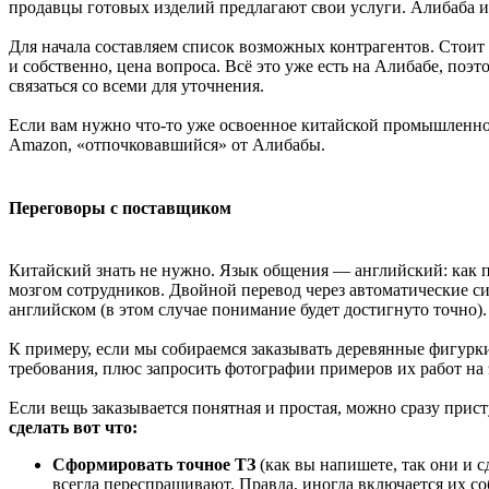
продавцы готовых изделий предлагают свои услуги. Алибаба им
Для начала составляем список возможных контрагентов. Стоит
и собственно, цена вопроса. Всё это уже есть на Алибабе, поэт
связаться со всеми для уточнения.
Если вам нужно что-то уже освоенное китайской промышленнос
Amazon, «отпочковавшийся» от Алибабы.
Переговоры с поставщиком
Китайский знать не нужно. Язык общения — английский: как п
мозгом сотрудников. Двойной перевод через автоматические сис
английском (в этом случае понимание будет достигнуто точно).
К примеру, если мы собираемся заказывать деревянные фигурки 
требования, плюс запросить фотографии примеров их работ на 
Если вещь заказывается понятная и простая, можно сразу прис
сделать вот что:
Сформировать точное ТЗ
(как вы напишете, так они и 
всегда переспрашивают. Правда, иногда включается их со