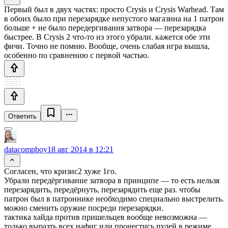
Первый был в двух частях: просто Crysis и Crysis Warhead. Там
в обоих было при перезарядке непустого магазина на 1 патрон
больше + не было передергивания затвора — перезарядка
быстрее. В Crysis 2 что-то из этого убрали. кажется обе эти
фичи. Точно не помню. Вообще, очень слабая игра вышла,
особенно по сравнению с первой частью.
Ответить
datacompboy
18 авг 2014 в 12:21
Согласен, что кризис2 хуже 1го.
Убрали передёргивание затвора в принципе — то есть нельзя
перезарядить, передёрнуть, перезарядить еще раз. чтобы
патрон был в патроннике необходимо специально выстрелить.
можно сменить оружие посреди перезарядки.
тактика хайда против пришельцев вообще невозможна —
только выразть всех нафиг или пронестись пулей в режиме