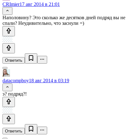
CRImier
17 авг 2014 в 21:01
Наполовину? Это сколько же десятков дней подряд вы не
спали? Неудивительно, что заснули =)
Ответить
datacompboy
18 авг 2014 в 03:19
э? подряд?!
Ответить