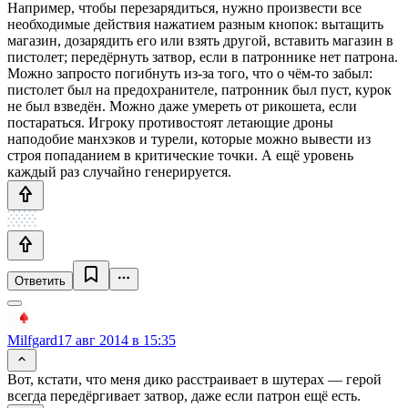
Например, чтобы перезарядиться, нужно произвести все
необходимые действия нажатием разным кнопок: вытащить
магазин, дозарядить его или взять другой, вставить магазин в
пистолет; передёрнуть затвор, если в патроннике нет патрона.
Можно запросто погибнуть из-за того, что о чём-то забыл:
пистолет был на предохранителе, патронник был пуст, курок
не был взведён. Можно даже умереть от рикошета, если
постараться. Игроку противостоят летающие дроны
наподобие манхэков и турели, которые можно вывести из
строя попаданием в критические точки. А ещё уровень
каждый раз случайно генерируется.
Ответить
Milfgard
17 авг 2014 в 15:35
Вот, кстати, что меня дико расстраивает в шутерах — герой
всегда передёргивает затвор, даже если патрон ещё есть.