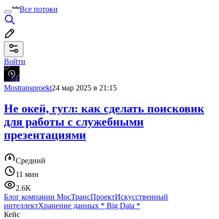
Все потоки
Войти
Mostransproekt
24 мар 2025 в 21:15
Не окей, гугл: как сделать поисковик
для работы с служебными
презентациями
Средний
11 мин
2.6K
Блог компании МосТрансПроект
Искусственный
интеллект
Хранение данных
*
Big Data
*
Кейс