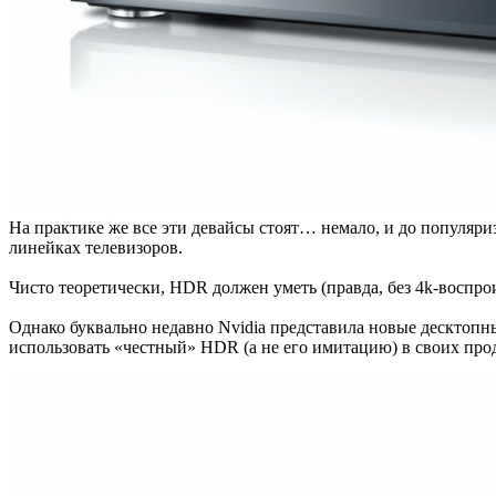
На практике же все эти девайсы стоят… немало, и до популяри
линейках телевизоров.
Чисто теоретически, HDR должен уметь (правда, без 4k-воспр
Однако буквально недавно Nvidia представила новые десктопн
использовать «честный» HDR (а не его имитацию) в своих прод