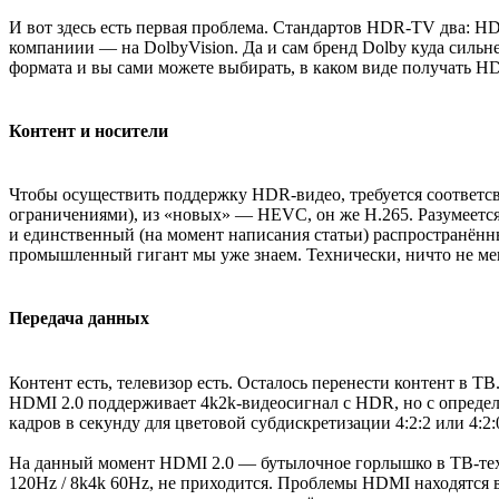
И вот здесь есть первая проблема. Стандартов HDR-TV два: H
компаниии — на DolbyVision. Да и сам бренд Dolby куда силь
формата и вы сами можете выбирать, в каком виде получать H
Контент и носители
Чтобы осуществить поддержку HDR-видео, требуется соответс
ограничениями), из «новых» — HEVC, он же H.265. Разумеется
и единственный (на момент написания статьи) распространённы
промышленный гигант мы уже знаем. Технически, ничто не меша
Передача данных
Контент есть, телевизор есть. Осталось перенести контент в ТВ
HDMI 2.0 поддерживает 4k2k-видеосигнал с HDR, но с определ
кадров в секунду для цветовой субдискретизации 4:2:2 или 4:2:
На данный момент HDMI 2.0 — бутылочное горлышко в ТВ-техн
120Hz / 8k4k 60Hz, не приходится. Проблемы HDMI находятся 