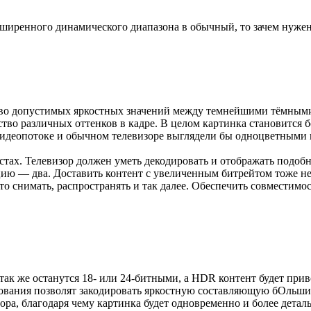
сширенного динамического диапазона в обычный, то зачем нужен
тво допустимых яркостных значений между темнейшими тёмными
во различных оттенков в кадре. В целом картинка становится бо
идеопотоке и обычном телевизоре выглядели бы одноцветными и
тах. Телевизор должен уметь декодировать и отображать подоб
ю — два. Доставить контент с увеличенным битрейтом тоже нео
то снимать, распространять и так далее. Обеспечить совместимос
ё так же останутся 18- или 24-битными, а HDR контент будет пр
зования позволят закодировать яркостную составляющую бОльши
а, благодаря чему картинка будет одновременно и более детальн