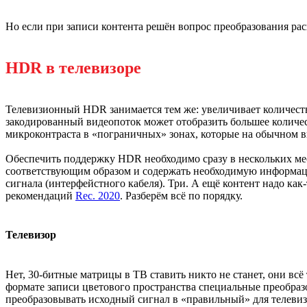
Но если при записи контента решён вопрос преобразования ра
HDR в телевизоре
Телевизионный HDR занимается тем же: увеличивает количес
закодированный видеопоток может отобразить большее количест
микроконтраста в «пограничных» зонах, которые на обычном в
Обеспечить поддержку HDR необходимо сразу в нескольких мес
соответствующим образом и содержать необходимую информаци
сигнала (интерфейстного кабеля). Три. А ещё контент надо как-
рекомендаций
Rec. 2020
. Разберём всё по порядку.
Телевизор
Нет, 30-битные матрицы в ТВ ставить никто не станет, они вс
формате записи цветового пространства специальные преобра
преобразовывать исходный сигнал в «правильный» для телевизор