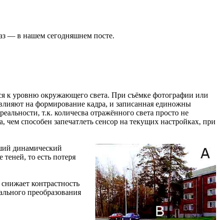
 раз — в нашем сегодняшнем посте.
тся к уровню окружающего света. При съёмке фотографии или
 влияют на формирование кадра, и записанная единожны
еальности, т.к. количесва отражённого света просто не
та, чем способен запечатлеть сенсор на текущих настройках, при
ьший динамический
 теней, то есть потеря
 снижает контрастность
ального преобразования