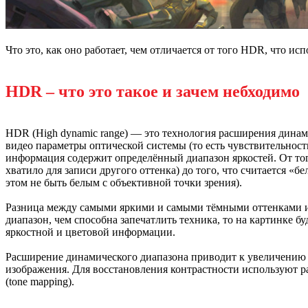
Что это, как оно работает, чем отличается от того HDR, что и
HDR – что это такое и зачем небходимо
HDR (High dynamic range) — это технология расширения динам
видео параметры оптической системы (то есть чувствительнос
информация содержит определённый диапазон яркостей. От того
хватило для записи другого оттенка) до того, что считается «б
этом не быть белым с объективной точки зрения).
Разница между самыми яркими и самыми тёмными оттенками и
диапазон, чем способна запечатлить техника, то на картинке бу
яркостной и цветовой информации.
Расширение динамического диапазона приводит к увеличению в
изображения. Для восстановления контрастности используют 
(tone mapping).