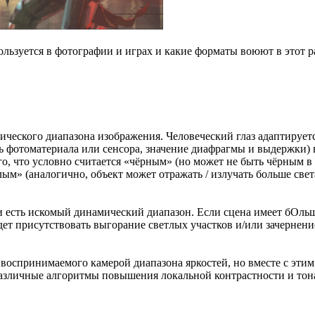
спользуется в фотографии и играх и какие форматы воюют в этот
ического диапазона изображения. Человеческий глаз адаптируе
ть фотоматериала или сенсора, значение диафрагмы и выдержки)
, что условно считается «чёрным» (но может не быть чёрным в р
елым» (аналогично, объект может отражать / излучать больше све
 есть искомый динамический диапазон. Если сцена имеет бОл
дет присутствовать выгорание светлых участков и/или зачернение
оспринимаемого камерой диапазона яркостей, но вместе с этим
различные алгоритмы повышения локальной контрастности и тон