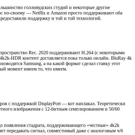
ольшинство голливудских студий и некоторые другие
с по-своему — Netflix и Amazon просто поддерживают оба
предоставили поддержку и той и той технологий.
пространство Rec. 2020 поддерживают H.264 (c некоторыми
4k2k-HDR контент доставляется пока только онлайн. BluRay 4k
зводятся Samsung, а на какой формат сделал ставку этот
ый момент имеем то, что имеем.
оров с поддержкой DisplayPort — кот наплакал. Теоретически
етного изображения с 12-битным семплированием и 50/60
до появления стадрата, поддерживающего «честные» 4k2k
ет передавать сигнал, совместимый даже с аналоговым ч/б