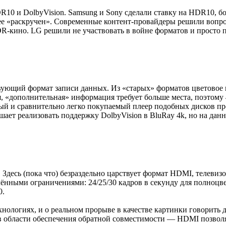
DR10 и DolbyVision. Samsung и Sony сделали ставку на HDR10, б
нее «раскручен». Современные контент-провайдеры решили вопро
DR-кино. LG решили не участвовать в войне форматов и просто 
вующий формат записи данных. Из «старых» форматов цветовое 
, «дополнительная» информация требует больше места, поэтому 
й и сравнительно легко покупаемый плеер подобных дисков прои
ет реализовать поддержку DolbyVision в BluRay 4k, но на данн
. Здесь (пока что) безраздельно царствует формат HDMI, телевиз
ёнными ограничениями: 24/25/30 кадров в секунду для полноцв
0.
ологиях, и о реальном прорыве в качестве картинки говорить 
в области обеспечения обратной совместимости — HDMI позволя