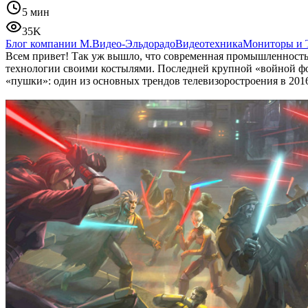
5 мин
35K
Блог компании М.Видео-Эльдорадо
Видеотехника
Мониторы и 
Всем привет! Так уж вышло, что современная промышленность 
технологии своими костылями. Последней крупной «войной фо
«пушки»: один из основных трендов телевизоростроения в 20