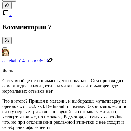
7
Комментарии
7
achekalin
14 апр в 06:23
Жаль.
С стм вообще не понимаешь, что покупать. Стм производит
сама мвидиа, значит, отзывы читать на сайте м-видео, где
нормальных отзывов нет.
Что в итоге? Пришел в магазин, и выбираешь мультиварку из
брендов хз1, хз2, хз3, Redmond и Hisense. Какой взять, если по
факту первые три - сделаны дядей ляо по заказу м-видео,
четвертая так же, но по заказу Редмонда, а пятая - хз вообще
что, но при отклеивании рекламной этикетки с нее сходит и
серебрянка оформления.