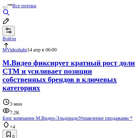
Все потоки
Войти
MVideohabr
14 апр в 06:00
М.Видео фиксирует кратный рост доли
СТМ и усиливает позиции
собственных брендов в ключевых
категориях
3 мин
7.2K
Блог компании М.Видео-Эльдорадо
Управление продажами
*
+4
0