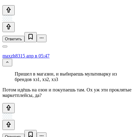
Ответить
maxzh83
15 апр в 05:47
Пришел в магазин, и выбираешь мультиварку из
брендов хз1, хз2, хз3
Потом идёшь на озон и покупаешь там. Ох уж эти проклятые
маркетплейсы, да?
Ответить