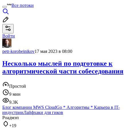
Все потоки
Войти
petr-korobeinikov
17 мая 2023 в 08:00
Несколько мыслей по подготовке к
алгоритмической части собеседования
Простой
9 мин
9.3K
Блог компании MWS Cloud
Go
*
Алгоритмы
*
Карьера в IT-
индустрии
Лайфхаки для гиков
Роадмэп
+19