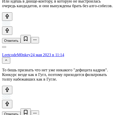
Или идёшь в днище-контору, в которую не выстроилась
очередь кандидатов, и они вынуждены брать без алго-собесов.
Ответить
LeetcodeM0nkey
24 мая 2023 в 11:14
То бишь признать что нет уже никакого "дефицита кадров".
Конкурс везде как в Гугл, поэтому приходится фильтровать
толпу набежавших как в Гугле.
Ответить