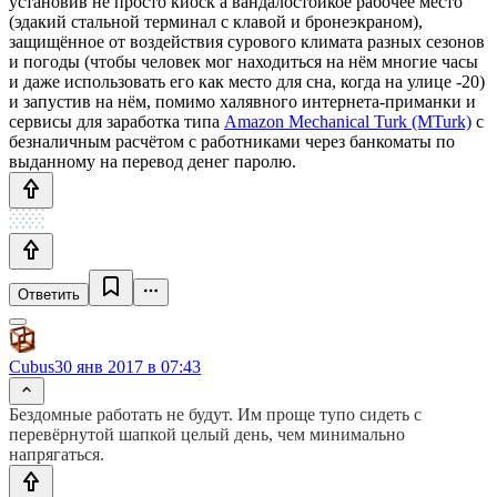
установив не просто киоск а вандалостойкое рабочее место
(эдакий стальной терминал с клавой и бронеэкраном),
защищённое от воздействия сурового климата разных сезонов
и погоды (чтобы человек мог находиться на нём многие часы
и даже использовать его как место для сна, когда на улице -20)
и запустив на нём, помимо халявного интернета-приманки и
сервисы для заработка типа
Amazon Mechanical Turk (MTurk)
с
безналичным расчётом с работниками через банкоматы по
выданному на перевод денег паролю.
Ответить
Cubus
30 янв 2017 в 07:43
Бездомные работать не будут. Им проще тупо сидеть с
перевёрнутой шапкой целый день, чем минимально
напрягаться.