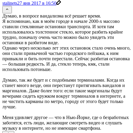
stalinets
27 янв 2017 в 16:50
Думаю, в вопросе вандализма всё решает время.
Я вспоминаю, как в моём городе в начале 2000-х массово
ставили стеклянные остановки транспорта. И хотя там
использовалось толстенное стекло, которое разбить крайне
трудно, поначалу очень часто можно было увидеть эти
остановки в разбитом виде.
Однако через несколько лет этих остановок стало очень много,
они стали привычной частью городского пейзажа, к ним
привыкли и бить почти перестали. Сейчас разбитая остановка
— большая редкость. И да, стекло теперь, кмк, стали
использовать потоньше.
Думаю, так же будет и с подобными терминалами. Когда их
станет много везде, они перестанут притягивать вандалов и
маргиналов. Даже более того: если такие маргиналы будут
вечерами сидеть кружком вокруг терминалов в интернете, а
не чистить карманы по метро, городу от этого будет только
лучше.
Меня удивляет другое — что в Нью-Йорке, где о безработных
заботятся, есть люди, желающие смотреть видео и слушать
музыку в интернете, но не имеющие смартфона.