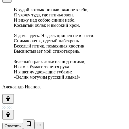
В худой котомк поклав ржаное хлебо,
Я ухожу туда, где птичья звон.
И вижу над собою синий небо,
Косматый облак и высокий крон.
Я дома здесь. Я здесь пришел не в гости.
Снимаю кепк, одетый набекрень.
Веселый птичк, помахивая хвостик,
Высвистывает мой стихотворень.
Зеленый травк ложится под ногами,
И сам к бумаге тянется рука.
И я шепчу дрожащие губами:
«Велик могучим русский языка!»
Александр Иванов.
Ответить