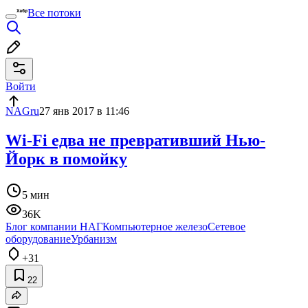
Все потоки
Войти
NAGru
27 янв 2017 в 11:46
Wi-Fi едва не превративший Нью-
Йорк в помойку
5 мин
36K
Блог компании НАГ
Компьютерное железо
Сетевое
оборудование
Урбанизм
+31
22