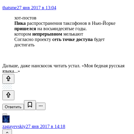
thatsme
27 янв 2017 в 13:04
хот-постов
Пика
распространения таксофонов в Нью-Йорке
пришелся
на восьмидесятые годы.
котором
непрерывном
мелькают
Согласно проекту
сеть точке доступа
будет
достигать
Дальше, даже наискосок читать устал. «Моя бедная русская
языка...»
Ответить
zagayevskiy
27 янв 2017 в 14:18