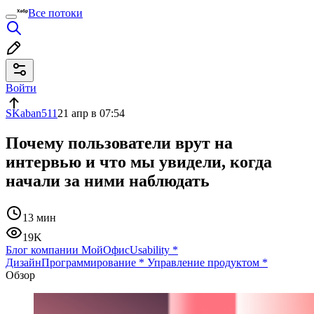
Все потоки
Войти
SKaban511
21 апр в 07:54
Почему пользователи врут на
интервью и что мы увидели, когда
начали за ними наблюдать
13 мин
19K
Блог компании МойОфис
Usability
*
Дизайн
Программирование
*
Управление продуктом
*
Обзор