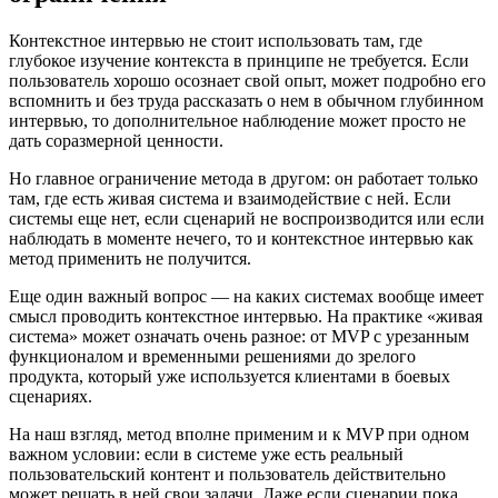
Контекстное интервью не стоит использовать там, где
глубокое изучение контекста в принципе не требуется. Если
пользователь хорошо осознает свой опыт, может подробно его
вспомнить и без труда рассказать о нем в обычном глубинном
интервью, то дополнительное наблюдение может просто не
дать соразмерной ценности.
Но главное ограничение метода в другом: он работает только
там, где есть живая система и взаимодействие с ней. Если
системы еще нет, если сценарий не воспроизводится или если
наблюдать в моменте нечего, то и контекстное интервью как
метод применить не получится.
Еще один важный вопрос — на каких системах вообще имеет
смысл проводить контекстное интервью. На практике «живая
система» может означать очень разное: от MVP с урезанным
функционалом и временными решениями до зрелого
продукта, который уже используется клиентами в боевых
сценариях.
На наш взгляд, метод вполне применим и к MVP при одном
важном условии: если в системе уже есть реальный
пользовательский контент и пользователь действительно
может решать в ней свои задачи. Даже если сценарии пока