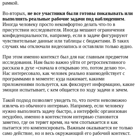
рамкой.
Во-вторых,
не все участники были готовы показывать или
выполнять реальные рабочие задачи под наблюдением
.
Иногда человеку просто некомфортно делать что-то в
присутствии исследователя. Иногда мешают ограничения
конфиденциальности, например, если в задаче фигурируют
чувствительные данные или таблицы с бюджетами. В таких
случаях мы отключали видеозапись и оставляли только аудио.
При этом именно контекст был для нас главным предметом
исследования. Нам было важно уйти от ретроспективного
рассказа в духе «сначала я открываю это, потом делаю то».
Нас интересовало, как человек реально взаимодействует с
программами в моменте: куда нажимает, какими
приложениями пользуется, как фиксирует информацию, какие
эмоции испытывает, с кем общается по ходу задачи и зачем.
Такой подход позволяет увидеть то, что почти невозможно
извлечь из обычного интервью. Например, если человеку
нужно выполнить задачу быстро, а интерфейс организован
неудобно, именно в контекстном интервью становится
заметно, где он теряет время, на чем спотыкается и как
пытается это компенсировать. Важным оказывается не только
само действие, но и весь окружающий его рабочий контекст.