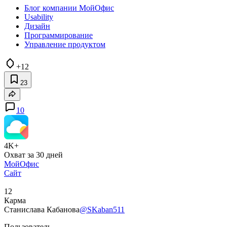
Блог компании МойОфис
Usability
Дизайн
Программирование
Управление продуктом
+12
23
10
4K+
Охват за 30 дней
МойОфис
Сайт
12
Карма
Станислава Кабанова
@SKaban511
Пользователь