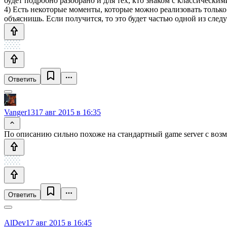
будет подробно разобрано и для тех, кто знаком с классически
4) Есть некоторые моменты, которые можно реализовать только
объяснишь. Если получится, то это будет частью одной из след
Ответить
Vanger13
17 авг 2015 в 16:35
По описанию сильно похоже на стандартный game server с возмо
Ответить
AlDev
17 авг 2015 в 16:45