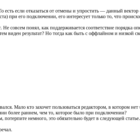
То есть если отказаться от отмены и упростить — данный вектор
екста) при его подключении, его интересует только то, что проис
ет. Не совсем понял, как поддерживается соответствие порядка о
затем виден результат? Но тогда как быть с оффлайном и низкой 
ался. Мало кто захочет пользоваться редактором, в котором нет 
нии более раннем, чем то, которое было при подключении?
 потерпите немного, это обязательно будет в следующей статье. 
речал.