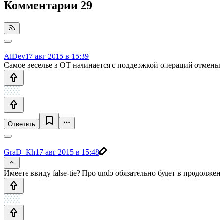
Комментарии
29
AlDev
17 авг 2015 в 15:39
Самое веселье в OT начинается с поддержкой операций отмены
Ответить
GraD_Kh
17 авг 2015 в 15:48
Имеете ввиду false-tie? Про undo обязательно будет в продолже