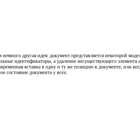
м немного другая идея: документ представляется некоторой моде
льные идентификаторы, а удаление несуществующего элемента н
ременная вставка в одну и ту же позицию в документе, или когд
е состояние документа у всех.