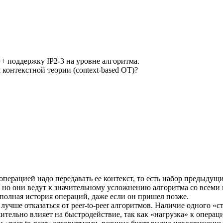
 + поддержку IP2-3 на уровне алгоритма.
 контекстной теории (context-based OT)?
операцией надо передавать ее контекст, то есть набор предыдущ
 но они ведут к значительному усложнению алгоритма со всем
 полная история операций, даже если он пришел позже.
 лучше отказаться от peer-to-peer алгоритмов. Наличие одного «
тельно влияет на быстродействие, так как «нагрузка» к операци