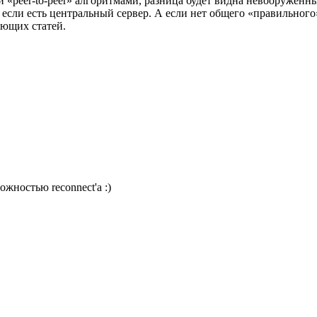
ми «peer-to-peer» алгоритмами, разница будет видна невооруженн
 если есть центральный сервер. А если нет общего «правильного
ующих статей.
жностью reconnect'a :)