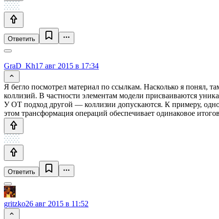
Ответить
GraD_Kh
17 авг 2015 в 17:34
Я бегло посмотрел материал по ссылкам. Насколько я понял, та
коллизий. В частности элементам модели присваиваются уника
У ОТ подход другой — коллизии допускаются. К примеру, однов
этом трансформация операций обеспечивает одинаковое итогово
Ответить
gritzko
26 авг 2015 в 11:52