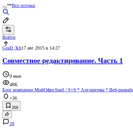
Все потоки
Войти
GraD_Kh
17 авг 2015 в 14:27
Совместное редактирование. Часть 1
9 мин
48K
Блог компании МойОфис
SaaS / S+S
*
Алгоритмы
*
Веб-разраб
+36
209
29