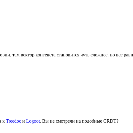
рии, там вектор контекста становится чуть сложнее, но все рав
я к
Treedoc
и
Logoot
. Вы не смотрели на подобные CRDT?