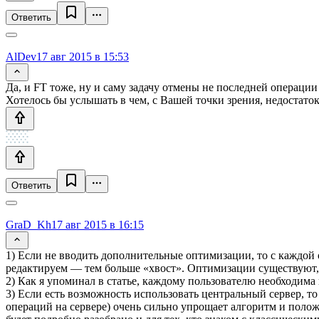
Ответить
AlDev
17 авг 2015 в 15:53
Да, и FT тоже, ну и саму задачу отмены не последней операции
Хотелось бы услышать в чем, с Вашей точки зрения, недостаток
Ответить
GraD_Kh
17 авг 2015 в 16:15
1) Если не вводить дополнительные оптимизации, то с каждой 
редактируем — тем больше «хвост». Оптимизации существуют,
2) Как я упоминал в статье, каждому пользователю необходима
3) Если есть возможность использовать центральный сервер, то
операций на сервере) очень сильно упрощает алгоритм и положи