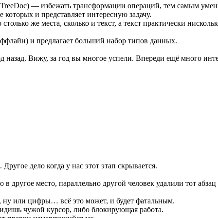
и TreeDoc) — избежать трансформации операций, тем самым уме
е которых и представляет интересную задачу.
олько же места, сколько и текст, а текст практически нискольк
ффлайн) и предлагает больший набор типов данных.
д назад. Вижу, за год вы многое успели. Впереди ещё много инт
. Другое дело когда у нас этот этап скрывается.
го в другое место, параллельно другой человек удалили тот абзац
, ну или цифры… всё это может, и будет фатальным.
 видишь чужой курсор, либо блокирующая работа.