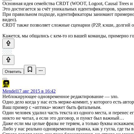
Основная идея семейства CRDT (WOOT, Logoot, Causal Trees 
Это достигается за счёт уникальных идентификаторов, хранени
При правильном подходе, идентификаторы занимают примерно ст
видео).
CRDT также позволяет сложные сценарии (P2P, кэши, долгий о
Кажется, мы общались с кем-то из вашей команды, примерно го
Ответить
Mendel
17 авг 2015 в 16:42
Неблокирующее одновременное редактирование — зло.
Одно дело когда у нас есть мерже-коммит, у которого есть автор
Ваш пример с «аптика» может быть фатальным.
Один человек удалил часть текста из одного места, и перенес е
никто не читал, а если это договор, и пункт был важный…
Даже если мы целые фразы не теряем, а только буквы искажаем
Либо у нас реально одновременная правка, как у гугла, где ты