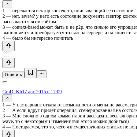
1 — передается вектор контекста, описывающий ее состояние. 
2 — нет, зачем? у него есть состояние документа (вектор конт
рассылаются всем сайтам
3 — сontext-based может быть и не p2p, что сильно его упроща
выполняется и преобразуется только на сервере, а на клиенте 
4 — было бы интересно почитать
Ответить
GraD_Kh
17 авг 2015 в 17:09
1 — У нас вариант отказа от возможности отмены не рассматрив
2 — А если вдруг придет операция, сгенерированная на состоя
3 — Мне сложно в одном комментарии рассказать весь алгоритм,
wave, то с некоторыми изменениями этого можно добиться)
4 — Постараемся, это то, чего я в существующих статьях не вст