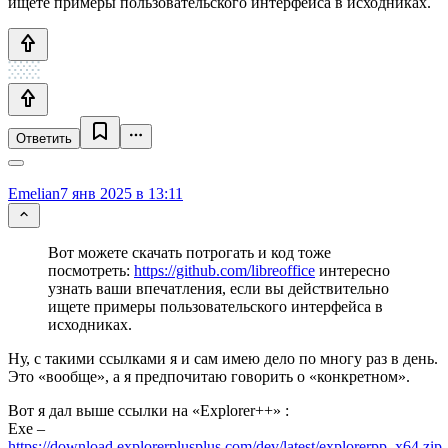
ищете примеры пользовательского интерфейса в исходниках.
Ответить
Emelian
7 янв 2025 в 13:11
Вот можете скачать потрогать и код тоже
посмотреть:
https://github.com/libreoffice
интересно
узнать ваши впечатления, если вы действительно
ищете примеры пользовательского интерфейса в
исходниках.
Ну, с такими ссылками я и сам имею дело по многу раз в день.
Это «вообще», а я предпочитаю говорить о «конкретном».
Вот я дал выше ссылки на «Explorer++» :
Exe –
https://download.explorerplusplus.com/dev/latest/explorerpp_x64.zip