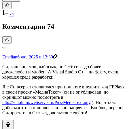
74
Комментарии
74
Emelian
6 янв 2025 в 13:39
Си, конечно, мощный язык, но С++ гораздо более
дружелюбен и удобен. А Visual Studio C++, по факту, очень
хорошая среда разработки.
Я с Си всерьез столкнулся при попытке внедрить код FFPlay.c
в своей проект «МедиаТекст» (он не опубликован, но
скриншот можно посмотреть в
http://scholium.webservis.ru/Pics/MediaText.png
). Но, чтобы
добиться этого пришлось сильно напрячься. Вообще, перенос
Си-проектов в С++ – удовольствие ещё то!