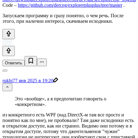
Code –
https://github.com/derceg/explorerplusplus/tree/master
.
Запускаем программу и сразу понятно, о чем речь. После
этого, при наличии интереса, скачиваем исходники.
Ответить
rukhi7
7 янв 2025 в 19:20
Это «вообще», а я предпочитаю говорить о
«конкретном».
из конкретного есть WPF (над DirectX-м там все просто и
понятно как по мне), не пробовали? Там даже исходники есть
в открытом доступе, как ни странно. Видимо они потому и в
открытом доступе, потому что джентельменов "чужие"
технологии не интересуют, они изобретают свои с приставкой