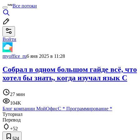
Все потоки
Войти
myoffice_ru
6 янв 2025 в 11:28
Собрал в одном большом гайде всё, что
хотел бы знать, когда изучал язык C
27 мин
104K
Блог компании МойОфис
C
*
Программирование
*
Туториал
Перевод
+52
524