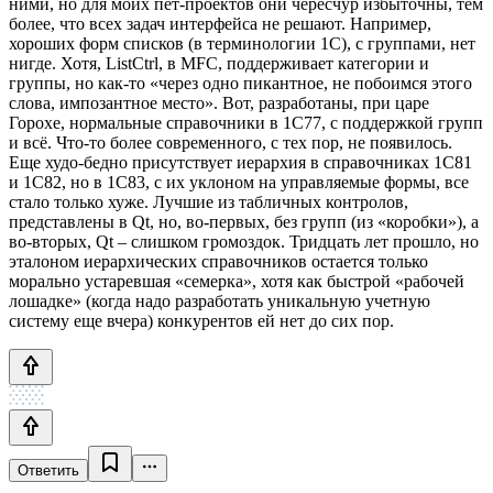
ними, но для моих пет-проектов они чересчур избыточны, тем
более, что всех задач интерфейса не решают. Например,
хороших форм списков (в терминологии 1С), с группами, нет
нигде. Хотя, ListCtrl, в MFC, поддерживает категории и
группы, но как-то «через одно пикантное, не побоимся этого
слова, импозантное место». Вот, разработаны, при царе
Горохе, нормальные справочники в 1С77, с поддержкой групп
и всё. Что-то более современного, с тех пор, не появилось.
Еще худо-бедно присутствует иерархия в справочниках 1С81
и 1С82, но в 1С83, с их уклоном на управляемые формы, все
стало только хуже. Лучшие из табличных контролов,
представлены в Qt, но, во-первых, без групп (из «коробки»), а
во-вторых, Qt – слишком громоздок. Тридцать лет прошло, но
эталоном иерархических справочников остается только
морально устаревшая «семерка», хотя как быстрой «рабочей
лошадке» (когда надо разработать уникальную учетную
систему еще вчера) конкурентов ей нет до сих пор.
Ответить