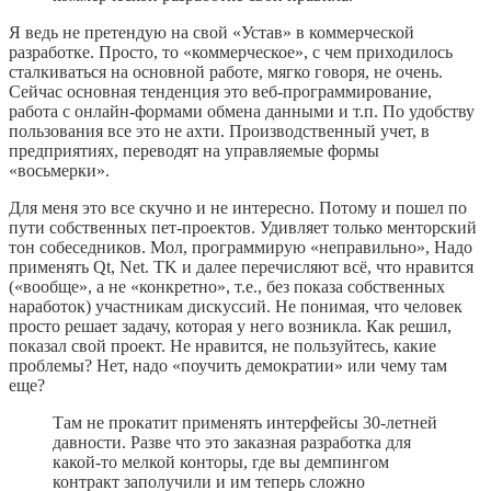
Я ведь не претендую на свой «Устав» в коммерческой
разработке. Просто, то «коммерческое», с чем приходилось
сталкиваться на основной работе, мягко говоря, не очень.
Сейчас основная тенденция это веб-программирование,
работа с онлайн-формами обмена данными и т.п. По удобству
пользования все это не ахти. Производственный учет, в
предприятиях, переводят на управляемые формы
«восьмерки».
Для меня это все скучно и не интересно. Потому и пошел по
пути собственных пет-проектов. Удивляет только менторский
тон собеседников. Мол, программирую «неправильно», Надо
применять Qt, Net. TK и далее перечисляют всё, что нравится
(«вообще», а не «конкретно», т.е., без показа собственных
наработок) участникам дискуссий. Не понимая, что человек
просто решает задачу, которая у него возникла. Как решил,
показал свой проект. Не нравится, не пользуйтесь, какие
проблемы? Нет, надо «поучить демократии» или чему там
еще?
Там не прокатит применять интерфейсы 30-летней
давности. Разве что это заказная разработка для
какой-то мелкой конторы, где вы демпингом
контракт заполучили и им теперь сложно