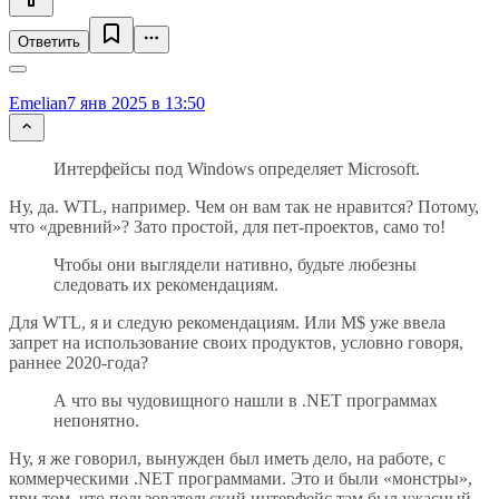
Ответить
Emelian
7 янв 2025 в 13:50
Интерфейсы под Windows определяет Microsoft.
Ну, да. WTL, например. Чем он вам так не нравится? Потому,
что «древний»? Зато простой, для пет-проектов, само то!
Чтобы они выглядели нативно, будьте любезны
следовать их рекомендациям.
Для WTL, я и следую рекомендациям. Или M$ уже ввела
запрет на использование своих продуктов, условно говоря,
раннее 2020-года?
А что вы чудовищного нашли в .NET программах
непонятно.
Ну, я же говорил, вынужден был иметь дело, на работе, с
коммерческими .NET программами. Это и были «монстры»,
при том, что пользовательский интерфейс там был ужасный.