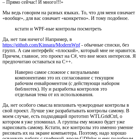
– Прямо сейчас! И много!!!»
Мы ведь говорим на разных языках. То, что для меня означает
«вообще», для вас означает «конкретно». И тому подобное.
кстати и WPF-ные контролы посмотреть
Да, нет там ничего! Например, в
https://github.com/Kinnara/ModernWpf
- обычные списки, без
групп. А сам интерфейс «плоский», который мне не нравится.
Причем, главное, это проект на C#, что вне моих интересов. Я
предпочитаю оставаться на С++.
Наверно самое сложное с визуальными
компонентами это их согласование с текущим
рабочим енвайроментом (с действующи набором
библиотек). Ну и разработка контролов это
отдельная тема от их использования.
Да, нет особого смысла впихивать чужеродные контролы в
свой проект. Лучше уже разрабатывать контролы самому. В
моем случае, есть подходящий прототип WTLGridCtrl, о
котором я уже упоминал. А группы ему можно будет уже
нарисовать самому. Кстати, все контролы это именно умение
рисовать их на экране компьютера. Поэтому, надо хорошо
осваивать работу с графикой, вроде GDIplus и ему подобным,