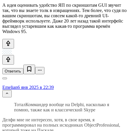
А идея оценивать удобство ЯП по скриншотам GUI звучит
так, что вы знаете толк в извращениях. Тем более, что судя по
вашим скриншотам, вы совсем какой-то древний UI-
фреймворк используете. Даже 20 лет назад такой интерфейс
выглядел устаревшим как какая-то программа времён
Windows 95.
Ответить
Emelian
6 янв 2025 в 22:39
ТоталКоммандер вообще на Delphi, насколько я
помню, также как и классический Skype
Делфи мне не интересен, хотя, в свое время, я
программировал на полных исходниках ObjectProfessional,
который тоже на Паскале.