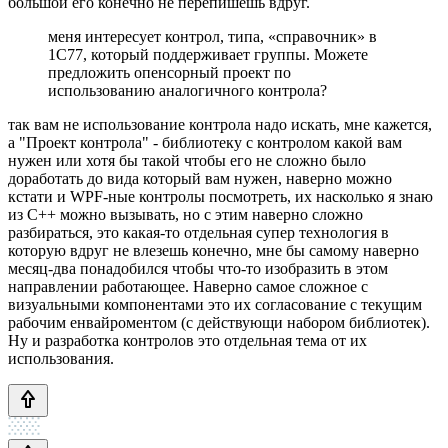
большой его конечно не перепишешь вдруг.
меня интересует контрол, типа, «справочник» в
1С77, который поддерживает группы. Можете
предложить опенсорный проект по
использованию аналогичного контрола?
так вам не использование контрола надо искать, мне кажется,
а "Проект контрола" - библиотеку с контролом какой вам
нужен или хотя бы такой чтобы его не сложно было
доработать до вида который вам нужен, наверно можно
кстати и WPF-ные контролы посмотреть, их насколько я знаю
из С++ можно вызывать, но с этим наверно сложно
разбираться, это какая-то отдельная супер технология в
которую вдруг не влезешь конечно, мне бы самому наверно
месяц-два понадобился чтобы что-то изобразить в этом
направлении работающее. Наверно самое сложное с
визуальными компонентами это их согласование с текущим
рабочим енвайроментом (с действующи набором библиотек).
Ну и разработка контролов это отдельная тема от их
использования.