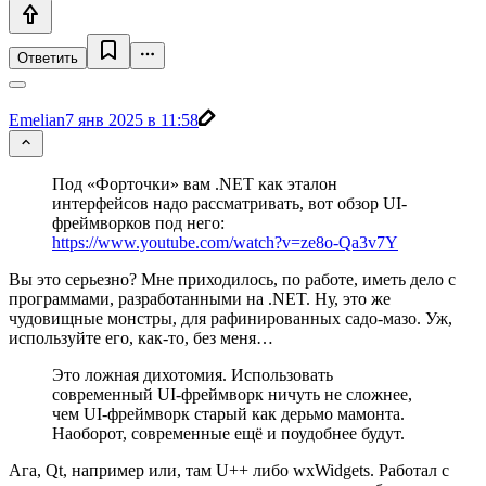
Ответить
Emelian
7 янв 2025 в 11:58
Под «Форточки» вам .NET как эталон
интерфейсов надо рассматривать, вот обзор UI-
фреймворков под него:
https://www.youtube.com/watch?v=ze8o-Qa3v7Y
Вы это серьезно? Мне приходилось, по работе, иметь дело с
программами, разработанными на .NET. Ну, это же
чудовищные монстры, для рафинированных садо-мазо. Уж,
используйте его, как-то, без меня…
Это ложная дихотомия. Использовать
современный UI-фреймворк ничуть не сложнее,
чем UI-фреймворк старый как дерьмо мамонта.
Наоборот, современные ещё и поудобнее будут.
Ага, Qt, например или, там U++ либо wxWidgets. Работал с