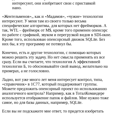
интересуют, они изобретают свои с приставкой
нано.
«Жентельменов»,, как и «Мадамов», «чужие» технологии
интересуют. У меня там из своего только весьма
специфические алгоритмы, для которых нет фрейморков. А
так, WTL – фрейморк от M$, кроме того применен опенсорс
по работе с графикой, звуком и перегрузкой видов в SDI-окне.
Кроме того, использован опенсорсный движок SQLite. Без
них бы, я эту программу не потянул бы.
Конечно, есть и другие технологии, с помощью которых
можно решить эту задачу. Но нет смысла применять их все
сразу. Если вы считаете, что технология А эффективней
технологии Б, то обосновывайте свой вывод, желательно на
примерах, а не голословно.
Ладно, вот уже много лет меня интересует контрол, типа,
«справочник» в 1С77, который поддерживает группы.
Можете предложить опенсорный проект по использованию
аналогичного контрола? Например, как в ТоталКомандере
используется отображение папок и файлов. Мне нужно тоже
самое, но для базы данных, например, SQLite.
Если вы не подскажите мне ответ, то придется изобретать