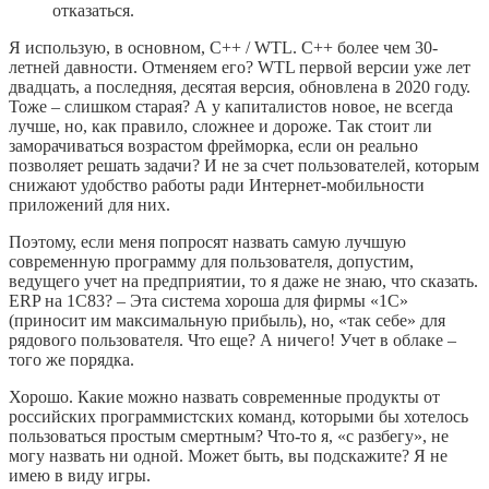
отказаться.
Я использую, в основном, C++ / WTL. C++ более чем 30-
летней давности. Отменяем его? WTL первой версии уже лет
двадцать, а последняя, десятая версия, обновлена в 2020 году.
Тоже – слишком старая? А у капиталистов новое, не всегда
лучше, но, как правило, сложнее и дороже. Так стоит ли
заморачиваться возрастом фрейморка, если он реально
позволяет решать задачи? И не за счет пользователей, которым
снижают удобство работы ради Интернет-мобильности
приложений для них.
Поэтому, если меня попросят назвать самую лучшую
современную программу для пользователя, допустим,
ведущего учет на предприятии, то я даже не знаю, что сказать.
ERP на 1С83? – Эта система хороша для фирмы «1С»
(приносит им максимальную прибыль), но, «так себе» для
рядового пользователя. Что еще? А ничего! Учет в облаке –
того же порядка.
Хорошо. Какие можно назвать современные продукты от
российских программистских команд, которыми бы хотелось
пользоваться простым смертным? Что-то я, «с разбегу», не
могу назвать ни одной. Может быть, вы подскажите? Я не
имею в виду игры.