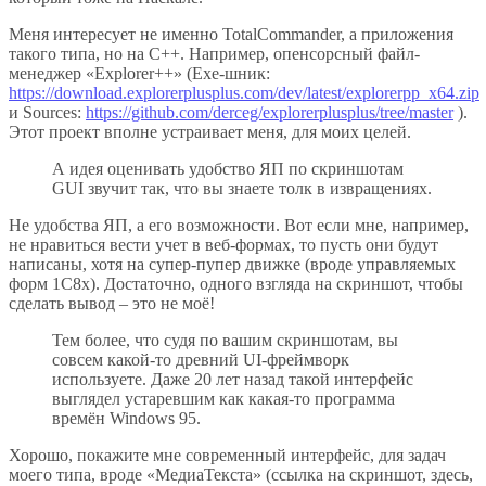
Меня интересует не именно TotalCommander, а приложения
такого типа, но на С++. Например, опенсорсный файл-
менеджер «Explorer++» (Exe-шник:
https://download.explorerplusplus.com/dev/latest/explorerpp_x64.zip
и Sources:
https://github.com/derceg/explorerplusplus/tree/master
).
Этот проект вполне устраивает меня, для моих целей.
А идея оценивать удобство ЯП по скриншотам
GUI звучит так, что вы знаете толк в извращениях.
Не удобства ЯП, а его возможности. Вот если мне, например,
не нравиться вести учет в веб-формах, то пусть они будут
написаны, хотя на супер-пупер движке (вроде управляемых
форм 1С8х). Достаточно, одного взгляда на скриншот, чтобы
сделать вывод – это не моё!
Тем более, что судя по вашим скриншотам, вы
совсем какой-то древний UI-фреймворк
используете. Даже 20 лет назад такой интерфейс
выглядел устаревшим как какая-то программа
времён Windows 95.
Хорошо, покажите мне современный интерфейс, для задач
моего типа, вроде «МедиаТекста» (ссылка на скриншот, здесь,