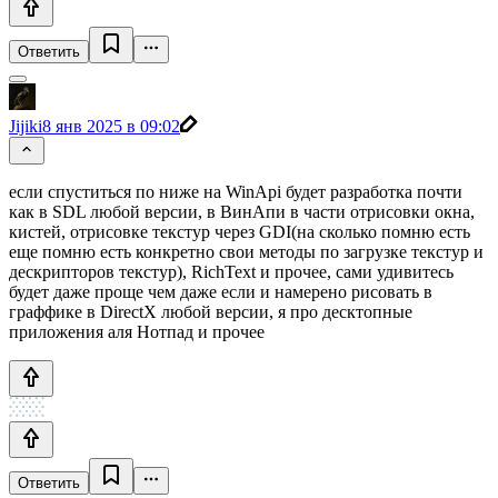
Ответить
Jijiki
8 янв 2025 в 09:02
если спуститься по ниже на WinApi будет разработка почти
как в SDL любой версии, в ВинАпи в части отрисовки окна,
кистей, отрисовке текстур через GDI(на сколько помню есть
еще помню есть конкретно свои методы по загрузке текстур и
дескрипторов текстур), RichText и прочее, сами удивитесь
будет даже проще чем даже если и намерено рисовать в
граффике в DirectX любой версии, я про десктопные
приложения аля Нотпад и прочее
Ответить