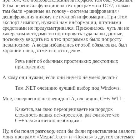
Я бы переписал функционал тех программ на 1С77, только
там были «раненые на голову» системы шифрования /
дешифрования никому не нужной информации. При этом
экспорт / импорт, нужной нам информации, штатными
средствами не предусматривался. Приходилось, чуть ли не
хакерским методами экспортировать туда наши данные,
поскольку вводить их в тех программах было попросту
невыносимо. А когда избавились от этой обязаловки, был
хороший повод отметить «это дело».
Речь идёт об обычных простеньких десктопных
приложениях.
А кому они нужны, если они ничего не умею делать?
Там .NET очевидно лучший выбор под Windows.
Мне, совершенно не очевидно! А, очевидно, С++/ WTL.
Кажется, вы явно переоцениваете на порядок
сложность ваших пет-проектов, раз считаете что
C++ там жизненно необходим.
Ну, я бы понял разговор, если бы были представлены аналоги
моих программ «МедиаТекст» и «Леколь» в других системах