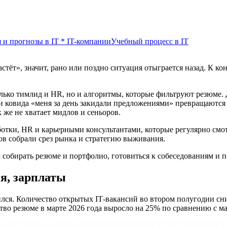
 и прогнозы в IT
*
IT-компании
Учебный процесс в IT
растёт», значит, рано или поздно ситуация отыграется назад. К к
олько тимлид и HR, но и алгоритмы, которые фильтруют резюме.
 ковида «меня за день закидали предложениями» превращаются в 
 же не хватает мидлов и сеньоров.
отки, HR и карьерными консультантами, которые регулярно смотр
оров собрали срез рынка и стратегию выживания.
собирать резюме и портфолио, готовиться к собеседованиям и по
я, зарплаты
дился. Количество открытых IT‑вакансий во втором полугодии с
ство резюме в марте 2026 года выросло на 25% по сравнению с м