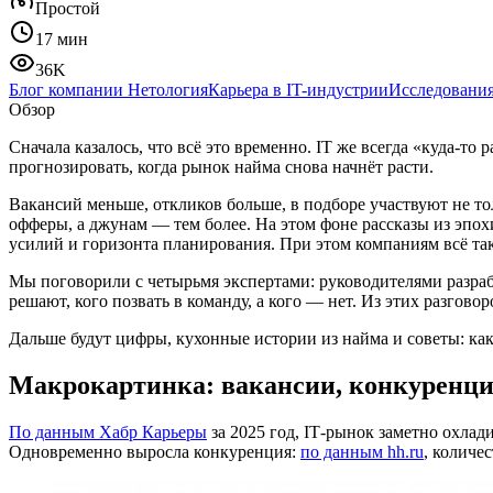
Простой
17 мин
36K
Блог компании Нетология
Карьера в IT-индустрии
Исследования
Обзор
Сначала казалось, что всё это временно. IT же всегда «куда‑то 
прогнозировать, когда рынок найма снова начнёт расти.
Вакансий меньше, откликов больше, в подборе участвуют не т
офферы, а джунам — тем более. На этом фоне рассказы из эпохи
усилий и горизонта планирования. При этом компаниям всё так
Мы поговорили с четырьмя экспертами: руководителями разраб
решают, кого позвать в команду, а кого — нет. Из этих разгов
Дальше будут цифры, кухонные истории из найма и советы: как 
Макрокартинка: вакансии, конкуренци
По данным Хабр Карьеры
за 2025 год, IT‑рынок заметно охла
Одновременно выросла конкуренция:
по данным
hh.ru
, количе