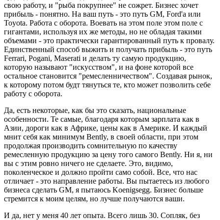
свою работу, и "рыба покрупнее" не сожрет. Бизнес хочет
прибыль - понятно. На ваш путь - это путь GM, Ford'а или
Toyota. Работа с оборота. Воевать на этом поле этом поле с
гигантами, используя их же методы, но не обладая такими
объемами - это практически гарантированный путь к провалу.
Единственный способ выжить и получать прибыль - это путь
Ferrari, Pogani, Maserati и делать ту самую продукцию,
которую называют "искусством", и на фоне которой все
остальное становится "ремесленничеством". Создавая рынок,
к которому потом будт тянуться те, кто может позволить себе
работу с оборота.
Да, есть некоторые, как бы это сказать, национальные
особенности. Те самые, благодаря которым зарплата как в
Азии, дороги как в Африке, цены как в Америке. И каждый
мнит себя как минимум Bently, в своей области, при этом
продолжая производить сомнительную по качеству
ремесленную продукцию за цену того самого Bently. Ни я, ни
вы с этим ровно ничего не сделаете. Это, видимо,
поколенческое и должно пройти само собой. Все, что нас
отличает - это направление работы. Вы пытаетесь из любого
бизнеса сделать GM, я пытаюсь Koenigsegg. Бизнес больше
стремится к моим целям, но лучше получаются ваши.
И да, нет у меня 40 лет опыта. Всего лишь 30. Сопляк, без