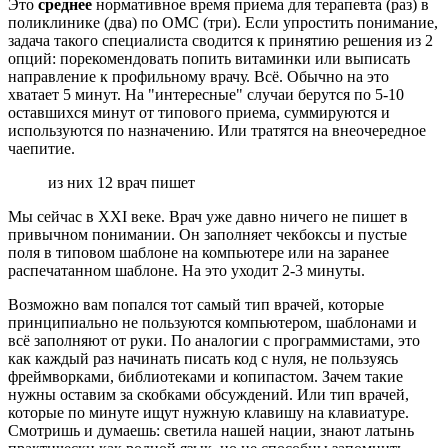
Это
среднее
нормативное время приема для терапевта (раз) в
поликлинике (два) по ОМС (три). Если упростить понимание,
задача такого специалиста сводится к принятию решения из 2
опций: порекомендовать попить витаминки или выписать
направление к профильному врачу. Всё. Обычно на это
хватает 5 минут. На "интересные" случаи берутся по 5-10
оставшихся минут от типового приема, суммируются и
используются по назначению. Или тратятся на внеочередное
чаепитие.
из них 12 врач пишет
Мы сейчас в XXI веке. Врач уже давно ничего не пишет в
привычном понимании. Он заполняет чекбоксы и пустые
поля в типовом шаблоне на компьютере или на заранее
распечатанном шаблоне. На это уходит 2-3 минуты.
Возможно вам попался тот самый тип врачей, которые
принципиально не пользуются компьютером, шаблонами и
всё заполняют от руки. По аналогии с программистами, это
как каждый раз начинать писать код с нуля, не пользуясь
фреймворками, библиотеками и копипастом. Зачем такие
нужны оставим за скобками обсуждений. Или тип врачей,
которые по минуте ищут нужную клавишу на клавиатуре.
Смотришь и думаешь: светила нашей нации, знают латынь