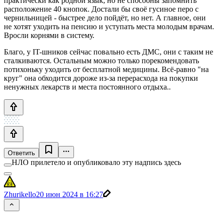
практически как родной язык, но не способны запомнить
расположение 40 кнопок. Достали бы своё гусиное перо с
чернильницей - быстрее дело пойдёт, но нет. А главное, они
не хотят уходить на пенсию и уступать места молодым врачам.
Вросли корнями в систему.
Благо, у IT-шников сейчас повально есть ДМС, они с таким не
сталкиваются. Остальным можно только порекомендовать
потихоньку уходить от бесплатной медицины. Всё-равно "на
круг" она обходится дороже из-за перерасхода на покупки
ненужных лекарств и места постоянного отдыха..
Ответить
НЛО прилетело и опубликовало эту надпись здесь
Zhurikello
20 июн 2024 в 16:27