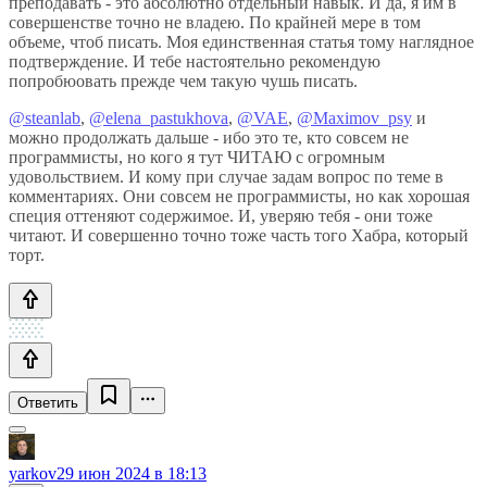
преподавать - это абсолютно отдельный навык. И да, я им в
совершенстве точно не владею. По крайней мере в том
объеме, чтоб писать. Моя единственная статья тому наглядное
подтверждение. И тебе настоятельно рекомендую
попробюовать прежде чем такую чушь писать.
@steanlab
,
@elena_pastukhova
,
@VAE
,
@Maximov_psy
и
можно продолжать дальше - ибо это те, кто совсем не
программисты, но кого я тут ЧИТАЮ с огромным
удовольствием. И кому при случае задам вопрос по теме в
комментариях. Они совсем не программисты, но как хорошая
специя оттеняют содержимое. И, уверяю тебя - они тоже
читают. И совершенно точно тоже часть того Хабра, который
торт.
Ответить
yarkov
29 июн 2024 в 18:13