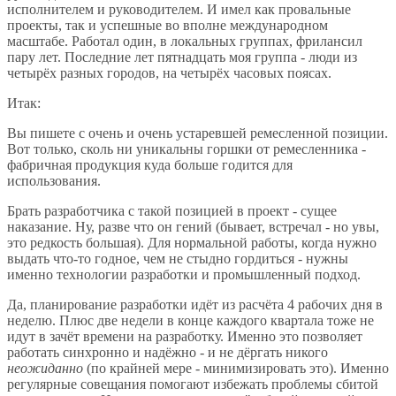
исполнителем и руководителем. И имел как провальные
проекты, так и успешные во вполне международном
масштабе. Работал один, в локальных группах, фрилансил
пару лет. Последние лет пятнадцать моя группа - люди из
четырёх разных городов, на четырёх часовых поясах.
Итак:
Вы пишете с очень и очень устаревшей ремесленной позиции.
Вот только, сколь ни уникальны горшки от ремесленника -
фабричная продукция куда больше годится для
использования.
Брать разработчика с такой позицией в проект - сущее
наказание. Ну, разве что он гений (бывает, встречал - но увы,
это редкость большая). Для нормальной работы, когда нужно
выдать что-то годное, чем не стыдно гордиться - нужны
именно технологии разработки и промышленный подход.
Да, планирование разработки идёт из расчёта 4 рабочих дня в
неделю. Плюс две недели в конце каждого квартала тоже не
идут в зачёт времени на разработку. Именно это позволяет
работать синхронно и надёжно - и не дёргать никого
неожиданно
(по крайней мере - минимизировать это). Именно
регулярные совещания помогают избежать проблемы сбитой