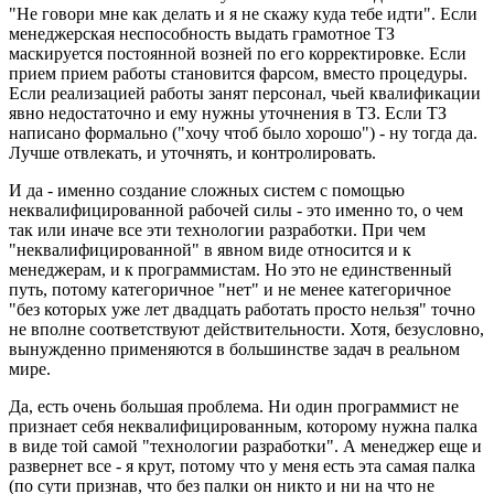
"Не говори мне как делать и я не скажу куда тебе идти". Если
менеджерская неспособность выдать грамотное ТЗ
маскируется постоянной возней по его корректировке. Если
прием прием работы становится фарсом, вместо процедуры.
Если реализацией работы занят персонал, чьей квалификации
явно недостаточно и ему нужны уточнения в ТЗ. Если ТЗ
написано формально ("хочу чтоб было хорошо") - ну тогда да.
Лучше отвлекать, и уточнять, и контролировать.
И да - именно создание сложных систем с помощью
неквалифицированной рабочей силы - это именно то, о чем
так или иначе все эти технологии разработки. При чем
"неквалифицированной" в явном виде относится и к
менеджерам, и к программистам. Но это не единственный
путь, потому категоричное "нет" и не менее категоричное
"без которых уже лет двадцать работать просто нельзя" точно
не вполне соответствуют действительности. Хотя, безусловно,
вынужденно применяются в большинстве задач в реальном
мире.
Да, есть очень большая проблема. Ни один программист не
признает себя неквалифицированным, которому нужна палка
в виде той самой "технологии разработки". А менеджер еще и
развернет все - я крут, потому что у меня есть эта самая палка
(по сути признав, что без палки он никто и ни на что не