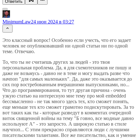
Ответить
MinimumLaw
24 июн 2024 в 03:27
Это классный вопрос! Особенно если учесть, что его задает
человек не опубликовавший ни одной статьи ни по одной
теме. Отвечаю.
То, что ты не считаешь других за людей - это твоя
персональная проблема. Да, я для схемотехников не пишу и
даже не возьмусь - давно не в теме и могу выдать разве что
начпоп "для самых маленьких". Да, даже это оказывается до
сих пор востребованным вчерашними выпускниками, но...
Что до программирования, то тут другая причина - очень
узкую статью на интересную мне тему про мой embedded
бессмысленно - не так много здесь тех, кто сможет понять,
еще меньше тех кто сможет грамотно подискутировать. За то
вот таких как ты - которые разведут в комментах очередной
виток священной войны на тему "Б говно, все модные давно
используют А" - это запросто. А широкую статью в стиле
научпоп... С этим прекрасно справляются люди с лучшими
писательскими талантами. Все же писательство, как и умение