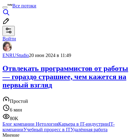
Все потоки
Войти
ENRUStudio
20 июн 2024 в 11:49
Отвлекать программистов от работы
— гораздо страшнее, чем кажется на
первый взгляд
Простой
6 мин
80K
Блог компании Нетология
Карьера в IT-индустрии
IT-
компании
Учебный процесс в IT
Удалённая работа
Мнение