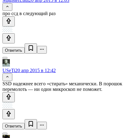
MagisterLudi
20 апр 2015 в 12:03
про ссд в следующий раз
Ответить
USeTi
20 апр 2015 в 12:42
SSD надежнее всего «стирать» механически. В порошок
перемолоть — ни один микроскоп не поможет.
Ответить