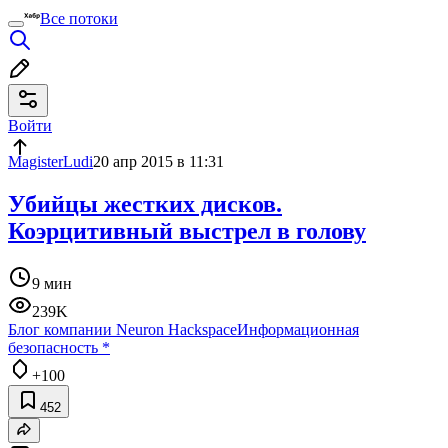
Все потоки
Войти
MagisterLudi
20 апр 2015 в 11:31
Убийцы жестких дисков.
Коэрцитивный выстрел в голову
9 мин
239K
Блог компании Neuron Hackspace
Информационная
безопасность
*
+100
452