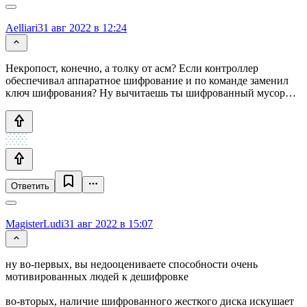
Aelliari
31 авг 2022 в 12:24
Некропост, конечно, а толку от асм? Если контроллер
обеспечивал аппаратное шифрование и по команде заменил
ключ шифрования? Ну вычитаешь ты шифрованный мусор…
Ответить
MagisterLudi
31 авг 2022 в 15:07
ну во-первых, вы недооцениваете способности очень
мотивированных людей к дешифровке
во-вторых, наличие шифрованного жесткого диска искушает