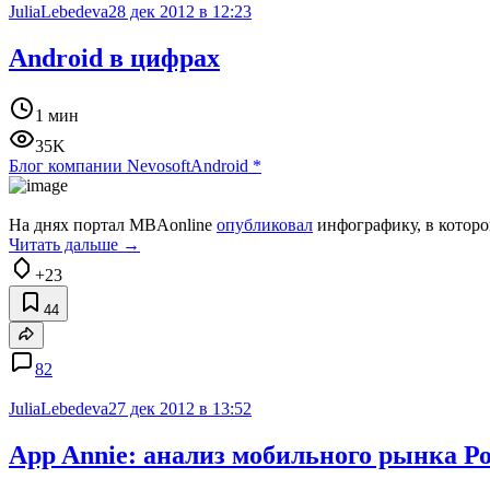
JuliaLebedeva
28 дек 2012 в 12:23
Android в цифрах
1 мин
35K
Блог компании Nevosoft
Android
*
На днях портал MBAonline
опубликовал
инфографику, в которо
Читать дальше →
+23
44
82
JuliaLebedeva
27 дек 2012 в 13:52
App Annie: анализ мобильного рынка Р