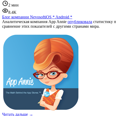
2 мин
8.4K
Блог компании Nevosoft
iOS
*
Android
*
Аналитическая компания App Annie
опубликовала
статистику п
сравнение этих показателей с другими странами мира.
Читать дальше →