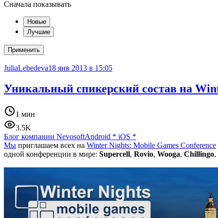
Сначала показывать
Новые
Лучшие
Применить
JuliaLebedeva
18 янв 2013 в 15:05
Уникальный спикерский состав на Wint
1 мин
3.5K
Блог компании Nevosoft
Android
*
iOS
*
Мы
приглашаем всех на
Winter Nights: Mobile Games Conference
одной конференции в мире:
Supercell
,
Rovio
,
Wooga
,
Chillingo
,