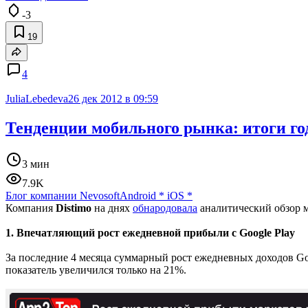
-3
19
4
JuliaLebedeva
26 дек 2012 в 09:59
Тенденции мобильного рынка: итоги год
3 мин
7.9K
Блог компании Nevosoft
Android
*
iOS
*
Компания
Distimo
на днях
обнародовала
аналитический обзор м
1. Впечатляющий рост ежедневной прибыли с Google Play
За последние 4 месяца суммарный рост ежедневных доходов Goo
показатель увеличился только на 21%.