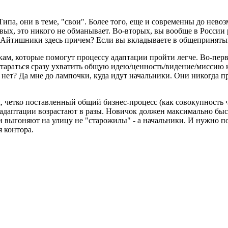
а, они в теме, "свои". Более того, еще и современны до невозм
ых, это никого не обманывает. Во-вторых, вы вообще в России 
 Айтишники здесь причем? Если вы вкладываете в общепринятый 
ам, которые помогут процессу адаптации пройти легче. Во-перв
араться сразу ухватить общую идею/ценность/видение/миссию к
 нет? Да мне до лампочки, куда идут начальники. Они никогда п
х, четко поставленный общий бизнес-процесс (как совокупность
 адаптации возрастают в разы. Новичок должен максимально быст
выгоняют на улицу не "старожилы" - а начальники. И нужно поня
я контора.