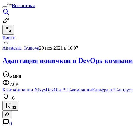
Все потоки
Войти
Anastasiia_Ivanova
29 ноя 2021 в 10:07
Адаптация новичков в DevOps-компани
6 мин
7.6K
Блог компании Nixys
DevOps
*
IT-компании
Карьера в IT-индус
+6
33
9