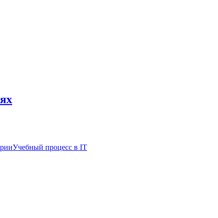
ях
трии
Учебный процесс в IT