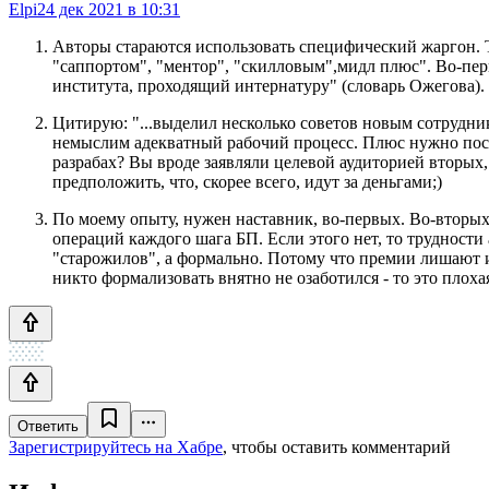
Elpi
24 дек 2021 в 10:31
Авторы стараются использовать специфический жаргон. Тип
"саппортом", "ментор", "скилловым",мидл плюс". Во-перв
института, проходящий интернатуру" (словарь Ожегова).
Цитирую: "...выделил несколько советов новым сотрудник
немыслим адекватный рабочий процесс. Плюс нужно пост
разрабах? Вы вроде заявляли целевой аудиторией вторых,
предположить, что, скорее всего, идут за деньгами;)
По моему опыту, нужен наставник, во-первых. Во-вторы
операций каждого шага БП. Если этого нет, то трудности
"старожилов", а формально. Потому что премии лишают и 
никто формализовать внятно не озаботился - то это плоха
Ответить
Зарегистрируйтесь на Хабре
, чтобы оставить комментарий