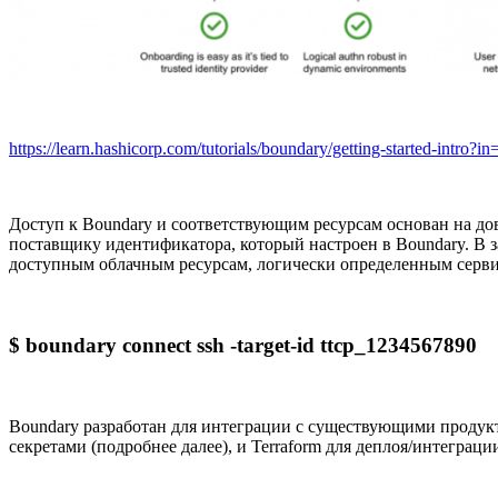
https://learn.hashicorp.com/tutorials/boundary/getting-started-intro?i
Доступ к Boundary и соответствующим ресурсам основан на до
поставщику идентификатора, который настроен в Boundary. В 
доступным облачным ресурсам, логически определенным сервис
$ boundary connect ssh -target-id ttcp_1234567890
Boundary разработан для интеграции с существующими продукт
секретами (подробнее далее), и Terraform для деплоя/интеграц