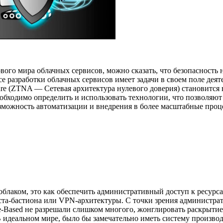
вого мира облачных сервисов, можно сказать, что безопасность н
разработки облачных сервисов имеет задачи в своем поле деятел
cture (ZTNA — Сетевая архитектура нулевого доверия) становитс
еобходимо определить и использовать технологии, что позволя
озможность автоматизации и внедрения в более масштабные проц
блаком, это как обеспечить административный доступ к ресурсам
та-бастиона или VPN-архитектуры. С точки зрения администрато
ce-Based не разрешали слишком многого, жонглировать раскрыти
 идеальном мире, было бы замечательно иметь систему производ