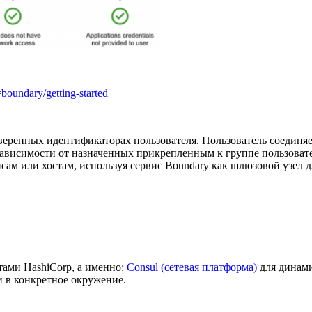
n=boundary/getting-started
веренных идентификаторах пользователя. Пользователь соединяе
зависимости от назначенных прикрепленным к группе пользовате
ам или хостам, используя сервис Boundary как шлюзовой узел 
ами HashiCorp, а именно:
Consul (сетевая платформа)
для динами
ии в конкретное окружение.