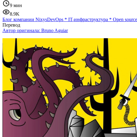
9 мин
8.9K
Блог компании Nixys
DevOps
*
IT-инфраструктура
*
Open sourc
Перевод
Автор оригинала:
Bruno Aguiar