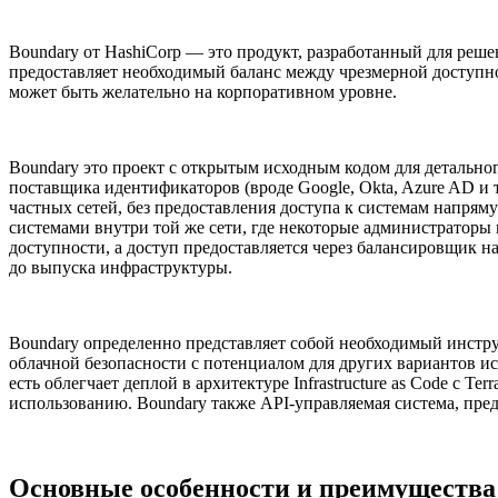
Boundary от HashiCorp — это продукт, разработанный для ре
предоставляет необходимый баланс между чрезмерной доступнос
может быть желательно на корпоративном уровне.
Boundary это проект с открытым исходным кодом для детально
поставщика идентификаторов (вроде Google, Okta, Azure AD и 
частных сетей, без предоставления доступа к системам напрям
системами внутри той же сети, где некоторые администраторы
доступности, а доступ предоставляется через балансировщик на
до выпуска инфраструктуры.
Boundary определенно представляет собой необходимый инстру
облачной безопасности с потенциалом для других вариантов ис
есть облегчает деплой в архитектуре Infrastructure as Code с
использованию. Boundary также API-управляемая система, пре
Основные особенности и преимущества