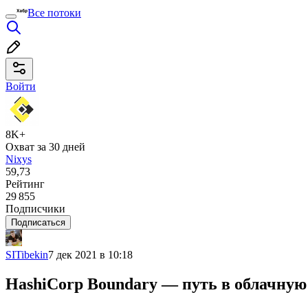
Все потоки
Войти
8K+
Охват за 30 дней
Nixys
59,73
Рейтинг
29 855
Подписчики
Подписаться
SITibekin
7 дек 2021 в 10:18
HashiCorp Boundary — путь в облачную 