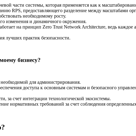
чевой части системы, которая применяется как к масштабирова
ванию RPS, предоставляющего разделение между масштабами орг
обствовать необходимому росту.
рого изменения и динамичного окружения.
ботает на принцип Zero Trust Network Architecture, ведь каждо
ния лучших практик безопасности.
 моему бизнесу?
 необходимой для администрирования.
беспечения доступа к основным системам и безопасного управле
и, за счет интеграции технологической экосистемы.
ение нормативных требований за счет соблюдения определенных 
о?