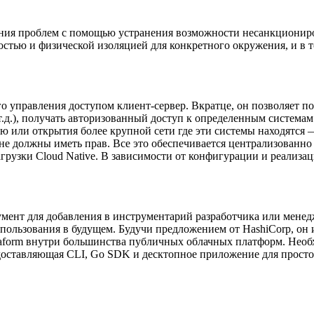
шения проблем с помощью устранения возможности несанкционир
тью и физической изоляцией для конкретного окружения, и в то
го управления доступом клиент-сервер. Вкратце, он позволяет п
т.д.), получать авторизованный доступ к определенным системам
ую или открытия более крупной сети где эти системы находятся
 не должны иметь прав. Все это обеспечивается централизованн
грузки Cloud Native. В зависимости от конфигурации и реализац
мент для добавления в инструментарий разработчика или менед
пользования в будущем. Будучи предложением от HashiCorp, он 
 Terraform внутри большинства публичных облачных платформ. Не
доставляющая CLI, Go SDK и десктопное приложение для просто