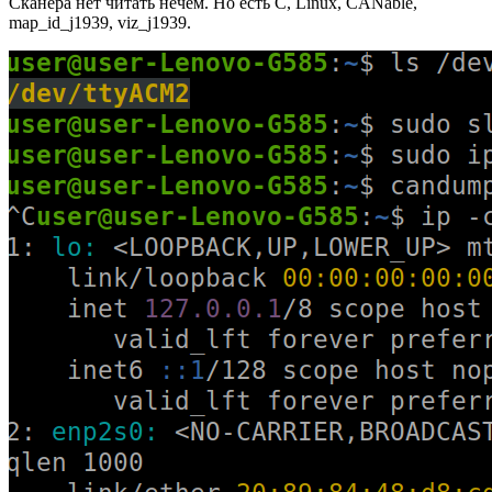
Сканера нет читать нечем. Но есть C, Linux, CANable,
map_id_j1939, viz_j1939.