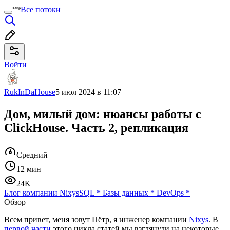
Все потоки
Войти
RukInDaHouse
5 июл 2024 в 11:07
Дом, милый дом: нюансы работы с
ClickHouse. Часть 2, репликация
Средний
12 мин
24K
Блог компании Nixys
SQL
*
Базы данных
*
DevOps
*
Обзор
Всем привет, меня зовут Пётр, я инженер компании
Nixys
. В
первой части
этого цикла статей мы взглянули на некоторые