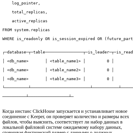
    log_pointer,

    total_replicas,

    active_replicas

FROM system.replicas

WHERE is_readonly OR is_session_expired OR (future_part
┌─database─┬─table────────────────┬─is_leader─┬─is_read
│ <db_name>       │ <table_name1> │         0 │        
│ <db_name>       │ <table_name2> │         0 │        
│ <db_name>       │ <table_name3> │         0 │        
└──────────┴─────────────────────────┴───────────┴─────
──────────┴─────────────────┴─
Когда инстанс ClickHouse запускается и устанавливает новое
соединение с Keeper, он проверяет количество и размеры всех
файлов, чтобы выяснить, соответствует ли набор данных в
локальной файловой системе ожидаемому набору данных,
сравнивая фактический размер с данными о должных