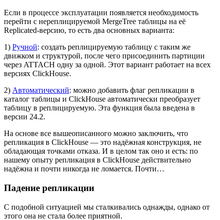
Если в процессе эксплуатации появляется необходимость
перейти с нереплицируемой MergeTree таблицы на её
Replicated-версию, то есть два основных варианта:
1)
Ручной
: создать реплицируемую таблицу с таким же
движком и структурой, после чего присоединить партиции
через ATTACH одну за одной. Этот вариант работает на всех
версиях ClickHouse.
2)
Автоматический
: можно добавить флаг репликации в
каталог таблицы и ClickHouse автоматически преобразует
таблицу в реплицируемую. Эта функция была введена в
версии 24.2.
На основе все вышеописанного можно заключить, что
репликация в ClickHouse — это надёжная конструкция, не
обладающая точками отказа. И в целом так оно и есть: по
нашему опыту репликация в ClickHouse действительно
надёжна и почти никогда не ломается. Почти…
Падение репликации
С подобной ситуацией мы сталкивались однажды, однако от
этого она не стала более приятной.