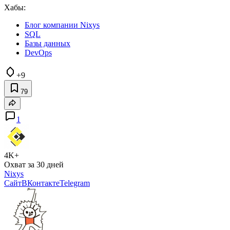
Хабы:
Блог компании Nixys
SQL
Базы данных
DevOps
+9
79
1
4K+
Охват за 30 дней
Nixys
Сайт
ВКонтакте
Telegram