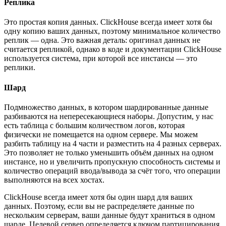
Реплика
Это простая копия данных. ClickHouse всегда имеет хотя бы
одну копию ваших данных, поэтому минимальное количество
реплик — одна. Это важная деталь: оригинал данных не
считается репликой, однако в коде и документации ClickHouse
используется система, при которой все инстансы — это
реплики.
Шард
Подмножество данных, в котором шардированные данные
разбиваются на непересекающиеся наборы. Допустим, у нас
есть таблица с большим количеством логов, которая
физически не помещается на одном сервере. Мы можем
разбить таблицу на 4 части и разместить на 4 разных серверах.
Это позволяет не только уменьшить объём данных на одном
инстансе, но и увеличить пропускную способность системы и
количество операций ввода/вывода за счёт того, что операции
выполняются на всех хостах.
ClickHouse всегда имеет хотя бы один шард для ваших
данных. Поэтому, если вы не распределяете данные по
нескольким серверам, ваши данные будут храниться в одном
шарде. Целевой сервер определяется ключом партицирования