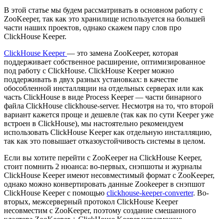
В этой статье мы будем рассматривать в основном работу с
ZooKeeper, так как это хранилище используется на большей
части наших проектов, однако скажем пару слов про
ClickHouse Keeper.
ClickHouse Keeper
— это замена ZooKeeper, которая
поддерживает собственное расширение, оптимизированное
под работу с ClickHouse. ClickHouse Keeper можно
поддерживать в двух разных установках: в качестве
обособленной инсталляции на отдельных серверах или как
часть ClickHouse в виде Process Keeper — части бинарного
файла ClickHouse clickhouse-server. Несмотря на то, что второй
вариант кажется проще и дешевле (так как по сути Keeper уже
встроен в ClickHouse), мы настоятельно рекомендуем
использовать ClickHouse Keeper как отдельную инсталляцию,
так как это повышает отказоустойчивость системы в целом.
Если вы хотите перейти с ZooKeeper на ClickHouse Keeper,
стоит помнить 2 нюанса: во-первых, снэпшоты и журналы
ClickHouse Keeper имеют несовместимый формат с ZooKeeper,
однако можно конвертировать данные Zookeeper в снэпшот
ClickHouse Keeper с помощью
clickhouse-keeper-converter
. Во-
вторых, межсерверный протокол ClickHouse Keeper
несовместим с ZooKeeper, поэтому создание смешанного