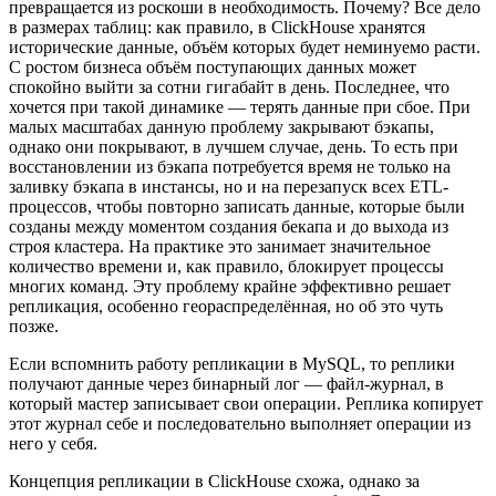
превращается из роскоши в необходимость. Почему? Все дело
в размерах таблиц: как правило, в ClickHouse хранятся
исторические данные, объём которых будет неминуемо расти.
С ростом бизнеса объём поступающих данных может
спокойно выйти за сотни гигабайт в день. Последнее, что
хочется при такой динамике — терять данные при сбое. При
малых масштабах данную проблему закрывают бэкапы,
однако они покрывают, в лучшем случае, день. То есть при
восстановлении из бэкапа потребуется время не только на
заливку бэкапа в инстансы, но и на перезапуск всех ETL-
процессов, чтобы повторно записать данные, которые были
созданы между моментом создания бекапа и до выхода из
строя кластера. На практике это занимает значительное
количество времени и, как правило, блокирует процессы
многих команд. Эту проблему крайне эффективно решает
репликация, особенно геораспределённая, но об это чуть
позже.
Если вспомнить работу репликации в MySQL, то реплики
получают данные через бинарный лог — файл-журнал, в
который мастер записывает свои операции. Реплика копирует
этот журнал себе и последовательно выполняет операции из
него у себя.
Концепция репликации в ClickHouse схожа, однако за