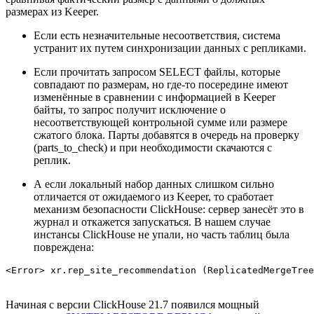
размерах из Keeper.
Если есть незначительные несоответствия, система
устранит их путем синхронизации данных с репликами.
Если прочитать запросом SELECT файлы, которые
совпадают по размерам, но где-то посередине имеют
изменённые в сравнении с информацией в Keeper
байты, то запрос получит исключение о
несоответствующей контрольной сумме или размере
сжатого блока. Парты добавятся в очередь на проверку
(parts_to_check) и при необходимости скачаются с
реплик.
А если локальный набор данных слишком сильно
отличается от ожидаемого из Keeper, то сработает
механизм безопасности ClickHouse: cервер занесёт это в
журнал и откажется запускаться. В нашем случае
инстансы ClickHouse не упали, но часть таблиц была
повреждена:
<Error> xr.rep_site_recommendation (ReplicatedMergeTree
Начиная с версии ClickHouse 21.7 появился мощный