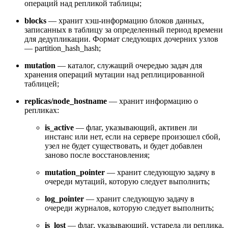
операций над репликой таблицы;
blocks
— хранит хэш-информацию блоков данных,
записанных в таблицу за определенный период времени
для дедупликации. Формат следующих дочерних узлов
— partition_hash_hash;
mutation
— каталог, служащий очередью задач для
хранения операций мутации над реплицированной
таблицей;
replicas/node_hostname
— хранит информацию о
репликах:
is_active
— флаг, указывающий, активен ли
инстанс или нет, если на сервере произошел сбой,
узел не будет существовать, и будет добавлен
заново после восстановления;
mutation_pointer
— хранит следующую задачу в
очереди мутаций, которую следует выполнить;
log_pointer
— хранит следующую задачу в
очереди журналов, которую следует выполнить;
is_lost
— флаг, указывающий, устарела ли реплика,