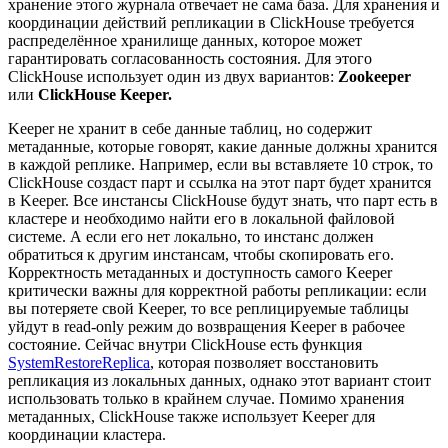
хранение этого журнала отвечает не сама база. Для хранения и
координации действий репликации в ClickHouse требуется
распределённое хранилище данных, которое может
гарантировать согласованность состояния. Для этого
ClickHouse использует один из двух вариантов:
Zookeeper
или
ClickHouse Keeper.
Keeper не хранит в себе данные таблиц, но содержит
метаданные, которые говорят, какие данные должны хранится
в каждой реплике. Например, если вы вставляете 10 строк, то
ClickHouse создаст парт и ссылка на этот парт будет хранится
в Keeper. Все инстансы ClickHouse будут знать, что парт есть в
кластере и необходимо найти его в локальной файловой
системе. А если его нет локально, то инстанс должен
обратиться к другим инстансам, чтобы скопировать его.
Корректность метаданных и доступность самого Keeper
критически важны для корректной работы репликации: если
вы потеряете свой Keeper, то все реплицируемые таблицы
уйдут в read-only режим до возвращения Keeper в рабочее
состояние. Сейчас внутри ClickHouse есть функция
SystemRestoreReplica
, которая позволяет восстановить
репликация из локальных данных, однако этот вариант стоит
использовать только в крайнем случае. Помимо хранения
метаданных, ClickHouse также использует Keeper для
координации кластера.