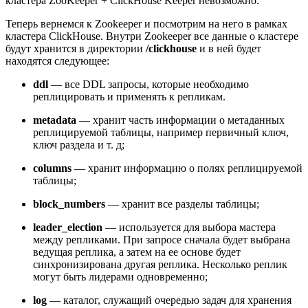
кластера ZooKeeper + ClickHouse Keeper невозможно.
Теперь вернемся к Zookeeper и посмотрим на него в рамках
кластера ClickHouse. Внутри Zookeeper все данные о кластере
будут хранится в директории
/clickhouse
и в ней будет
находятся следующее:
ddl
— все DDL запросы, которые необходимо
реплицировать и применять к репликам.
metadata
—
хранит часть информации о метаданных
реплицируемой таблицы, например первичный ключ,
ключ раздела и т. д;
columns
— хранит информацию о полях реплицируемой
таблицы;
block_numbers
— хранит все разделы таблицы;
leader_election
— используется для выбора мастера
между репликами. При запросе сначала будет выбрана
ведущая реплика, а затем на ее основе будет
синхронизирована другая реплика. Несколько реплик
могут быть лидерами одновременно;
log
— каталог, служащий очередью задач для хранения