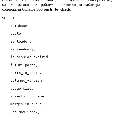
однако появились 3 проблемы в репликации: таблицы
содержали больше 300
parts_to_check.
SELECT

    database,

    table,

    is_leader,

    is_readonly,

    is_session_expired,

    future_parts,

    parts_to_check,

    columns_version,

    queue_size,

    inserts_in_queue,

    merges_in_queue,

    log_max_index,
