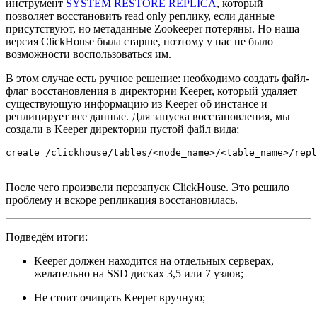
инструмент
SYSTEM RESTORE REPLICA
, который
позволяет восстановить read only реплику, если данные
присутствуют, но метаданные Zookeeper потеряны. Но наша
версия ClickHouse была старше, поэтому у нас не было
возможности воспользоваться им.
В этом случае есть ручное решение: необходимо создать файл-
флаг восстановления в директории Keeper, который удаляет
существующую информацию из Keeper об инстансе и
реплицирует все данные. Для запуска восстановления, мы
создали в Keeper директории пустой файл вида:
create /clickhouse/tables/<node_name>/<table_name>/repl
После чего произвели перезапуск ClickHouse. Это решило
проблему и вскоре репликация восстановилась.
Подведём итоги:
Keeper должен находится на отдельных серверах,
желательно на SSD дисках 3,5 или 7 узлов;
Не стоит очищать Keeper вручную;