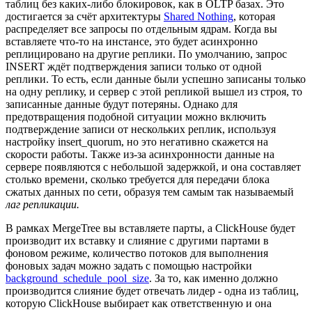
таблиц без каких-либо блокировок, как в OLTP базах. Это
достигается за счёт архитектуры
Shared Nothing
, которая
распределяет все запросы по отдельным ядрам. Когда вы
вставляете что-то на инстансе, это будет асинхронно
реплицировано на другие реплики. По умолчанию, запрос
INSERT ждёт подтверждения записи только от одной
реплики. То есть, если данные были успешно записаны только
на одну реплику, и сервер с этой репликой вышел из строя, то
записанные данные будут потеряны. Однако для
предотвращения подобной ситуации можно включить
подтверждение записи от нескольких реплик, используя
настройку insert_quorum, но это негативно скажется на
скорости работы. Также из-за асинхронности данные на
сервере появляются с небольшой задержкой, и она составляет
столько времени, сколько требуется для передачи блока
сжатых данных по сети, образуя тем самым так называемый
лаг репликации.
В рамках MergeTree вы вставляете парты, а ClickHouse будет
производит их вставку и слияние с другими партами в
фоновом режиме, количество потоков для выполнения
фоновых задач можно задать с помощью настройки
background_schedule_pool_size
. За то, как именно должно
производится слияние будет отвечать лидер - одна из таблиц,
которую ClickHouse выбирает как ответственную и она