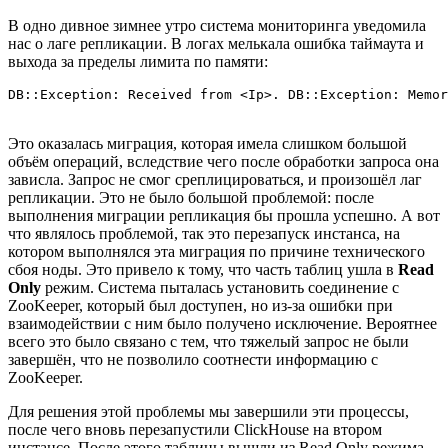
В одно дивное зимнее утро система мониторинга уведомила
нас о лаге репликации. В логах мелькала ошибка таймаута и
выхода за пределы лимита по памяти:
DB::Exception: Received from <Ip>. DB::Exception: Memor
Это оказалась миграция, которая имела слишком большой
объём операций, вследствие чего после обработки запроса она
зависла. Запрос не смог среплицироваться, и произошёл лаг
репликации. Это не было большой проблемой: после
выполнения миграции репликация бы прошла успешно. А вот
что являлось проблемой, так это перезапуск инстанса, на
котором выполнялся эта миграция по причине технического
сбоя ноды. Это привело к тому, что часть таблиц ушла в
Read
Only
режим. Система пыталась установить соединение с
ZooKeeper, который был доступен, но из-за ошибки при
взаимодействии с ним было получено исключение. Вероятнее
всего это было связано с тем, что тяжелый запрос не были
завершён, что не позволило соотнести информацию с
ZooKeeper.
Для решения этой проблемы мы завершили эти процессы,
после чего вновь перезапустили ClickHouse на втором
инстансе. После этого таблицы вышли из Read Only режима,