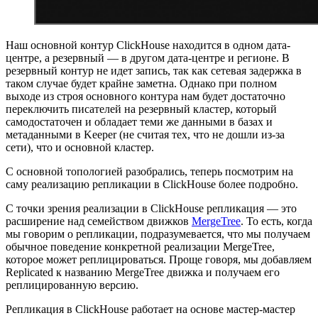
Наш основной контур ClickHouse находится в одном дата-
центре, а резервный — в другом дата-центре и регионе. В
резервный контур не идет запись, так как сетевая задержка в
таком случае будет крайне заметна. Однако при полном
выходе из строя основного контура нам будет достаточно
переключить писателей на резервный кластер, который
самодостаточен и обладает теми же данными в базах и
метаданными в Keeper (не считая тех, что не дошли из-за
сети), что и основной кластер.
С основной топологией разобрались, теперь посмотрим на
саму реализацию репликации в ClickHouse более подробно.
С точки зрения реализации в ClickHouse репликация — это
расширение над семейством движков
MergeTree
. То есть, когда
мы говорим о репликации, подразумевается, что мы получаем
обычное поведение конкретной реализации MergeTree,
которое может реплицироваться. Проще говоря, мы добавляем
Replicated к названию MergeTree движка и получаем его
реплицированную версию.
Репликация в ClickHouse работает на основе мастер-мастер