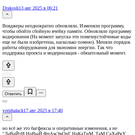
Drakosh
13 авг 2025 в 06:21
Вояджеры неоднократно обновляли. Изменяли программу,
чтобы обойти сбойную ячейку памяти. Обновляли программу
кодирования (На момент запуска эти помехоустойчивые коды
еще не были изобретены, насколько помню). Меняли порядок
работы оборудования для экономии энергии. Так что
поддержка проекта и модернизация - обязательный момент.
Ответить
vorphalack
17 авг 2025 в 17:40
но всё же это багфиксы и оперативные изменения, а не
"ДаВаЙтИ НоВыЙ ФрАмЭвОрГ НаКаТиМ, ТаМ СаХаРкУ