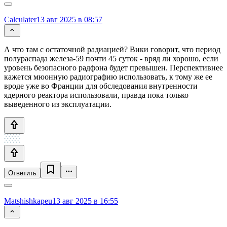
Calculater
13 авг 2025 в 08:57
А что там с остаточной радиацией? Вики говорит, что период
полураспада железа-59 почти 45 суток - вряд ли хорошо, если
уровень безопасного радфона будет превышен. Перспективнее
кажется мюонную радиографию использовать, к тому же ее
вроде уже во Франции для обследования внутренности
ядерного реактора использовали, правда пока только
выведенного из эксплуатации.
Ответить
Matshishkapeu
13 авг 2025 в 16:55