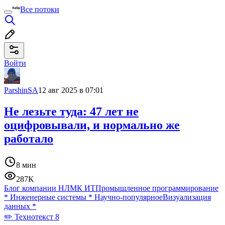
Все потоки
Войти
ParshinSA
12 авг 2025 в 07:01
Не лезьте туда: 47 лет не
оцифровывали, и нормально же
работало
8 мин
287K
Блог компании НЛМК ИТ
Промышленное программирование
*
Инженерные системы
*
Научно-популярное
Визуализация
данных
*
✏️ Технотекст 8