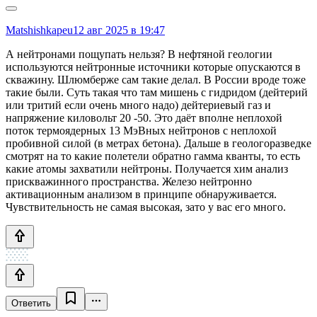
Matshishkapeu
12 авг 2025 в 19:47
А нейтронами пощупать нельзя? В нефтяной геологии
используются нейтронные источники которые опускаются в
скважину. Шлюмберже сам такие делал. В России вроде тоже
такие были. Суть такая что там мишень с гидридом (дейтерий
или тритий если очень много надо) дейтериевый газ и
напряжение киловольт 20 -50. Это даёт вполне неплохой
поток термоядерных 13 МэВных нейтронов с неплохой
пробивной силой (в метрах бетона). Дальше в геологоразведке
смотрят на то какие полетели обратно гамма кванты, то есть
какие атомы захватили нейтроны. Получается хим анализ
прискважинного пространства. Железо нейтронно
активационным анализом в принципе обнаруживается.
Чувствительность не самая высокая, зато у вас его много.
Ответить