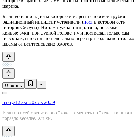
которые выдают злые гамма кванты просто из металлического
шарика.
Были конечно идиоты которые и из рентгеновской трубки
радиационный инцидент устраивали (
пост
в котором есть
история Сифуна). Но там нужна инициатива, не самые
кривые руки, при дурной голове, ну и пострадал только сам
персонаж, и то сильно нелегально через три года жив и только
шрамы от рентгеновских ожогов.
Ответить
mphys
12 авг 2025 в 20:39
Если во всей статье слово "кокс" заменить на "кекс" то читать
гораздо веселее. Хи-хи.