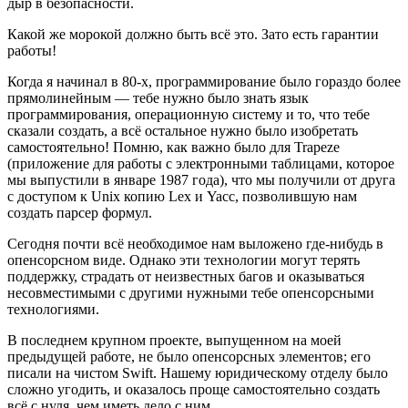
дыр в безопасности.
Какой же морокой должно быть всё это. Зато есть гарантии
работы!
Когда я начинал в 80-х, программирование было гораздо более
прямолинейным — тебе нужно было знать язык
программирования, операционную систему и то, что тебе
сказали создать, а всё остальное нужно было изобретать
самостоятельно! Помню, как важно было для Trapeze
(приложение для работы с электронными таблицами, которое
мы выпустили в январе 1987 года), что мы получили от друга
с доступом к Unix копию Lex и Yacc, позволившую нам
создать парсер формул.
Сегодня почти всё необходимое нам выложено где-нибудь в
опенсорсном виде. Однако эти технологии могут терять
поддержку, страдать от неизвестных багов и оказываться
несовместимыми с другими нужными тебе опенсорсными
технологиями.
В последнем крупном проекте, выпущенном на моей
предыдущей работе, не было опенсорсных элементов; его
писали на чистом Swift. Нашему юридическому отделу было
сложно угодить, и оказалось проще самостоятельно создать
всё с нуля, чем иметь дело с ним.