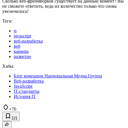
Сколько веб-фреймворков существует на данный момент? Вы
не сможете ответить, ведь их количество только что снова
увеличилось!
Теги:
js
javascripr
веб-разработка
веб
карьера
развитие
Хабы:
Блог компании Национальная Медиа Группа
Веб-разработка
JavaScript
IT-стандарты
История IT
+76
121