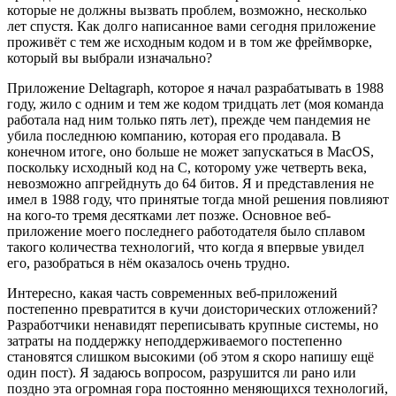
которые не должны вызвать проблем, возможно, несколько
лет спустя. Как долго написанное вами сегодня приложение
проживёт с тем же исходным кодом и в том же фреймворке,
который вы выбрали изначально?
Приложение Deltagraph, которое я начал разрабатывать в 1988
году, жило с одним и тем же кодом тридцать лет (моя команда
работала над ним только пять лет), прежде чем пандемия не
убила последнюю компанию, которая его продавала. В
конечном итоге, оно больше не может запускаться в MacOS,
поскольку исходный код на C, которому уже четверть века,
невозможно апгрейднуть до 64 битов. Я и представления не
имел в 1988 году, что принятые тогда мной решения повлияют
на кого-то тремя десятками лет позже. Основное веб-
приложение моего последнего работодателя было сплавом
такого количества технологий, что когда я впервые увидел
его, разобраться в нём оказалось очень трудно.
Интересно, какая часть современных веб-приложений
постепенно превратится в кучи доисторических отложений?
Разработчики ненавидят переписывать крупные системы, но
затраты на поддержку неподдерживаемого постепенно
становятся слишком высокими (об этом я скоро напишу ещё
один пост). Я задаюсь вопросом, разрушится ли рано или
поздно эта огромная гора постоянно меняющихся технологий,