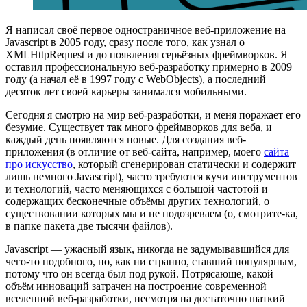
Я написал своё первое одностраничное веб-приложение на
Javascript в 2005 году, сразу после того, как узнал о
XMLHttpRequest и до появления серьёзных фреймворков. Я
оставил профессиональную веб-разработку примерно в 2009
году (а начал её в 1997 году с WebObjects), а последний
десяток лет своей карьеры занимался мобильными.
Сегодня я смотрю на мир веб-разработки, и меня поражает его
безумие. Существует так много фреймворков для веба, и
каждый день появляются новые. Для создания веб-
приложения (в отличие от веб-сайта, например, моего
сайта
про искусство
, который сгенерирован статически и содержит
лишь немного Javascript), часто требуются кучи инструментов
и технологий, часто меняющихся с большой частотой и
содержащих бесконечные объёмы других технологий, о
существовании которых мы и не подозреваем (о, смотрите-ка,
в папке пакета две тысячи файлов).
Javascript — ужасный язык, никогда не задумывавшийся для
чего-то подобного, но, как ни странно, ставший популярным,
потому что он всегда был под рукой. Потрясающе, какой
объём инноваций затрачен на построение современной
вселенной веб-разработки, несмотря на достаточно шаткий