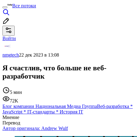
Все потоки
Войти
nmgtech
22 дек 2023 в 13:08
Я счастлив, что больше не веб-
разработчик
5 мин
72K
Блог компании Национальная Медиа Группа
Веб-разработка
*
JavaScript
*
IT-стандарты
*
История IT
Мнение
Перевод
Автор оригинала:
Andrew Wulf