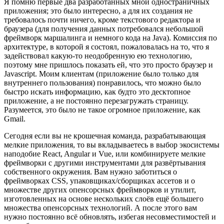
Я помню первые два разработанных мной одностраничных
приложения; это было интересно, а для их создания не
требовалось почти ничего, кроме текстового редактора и
браузера (для получения данных потребовался небольшой
фреймворк маршалинга и немного кода на Java). Комиссия по
архитектуре, в которой я состоял, пожаловалась на то, что я
задействовал какую-то неодобренную ею технологию,
поэтому мне пришлось показать ей, что это просто браузер и
Javascript. Моим клиентам (приложение было только для
внутреннего пользования) понравилось, что можно было
быстро искать информацию, как будто это десктопное
приложение, а не постоянно перезагружать страницу.
Разумеется, это было не такое огромное приложение, как
Gmail.
Сегодня если вы не крошечная команда, разрабатывающая
мелкие приложения, то вы вкладываетесь в выбор экосистемы
наподобие React, Angular и Vue, или комбинируете мелкие
фреймворки с другими инструментами для развёртывания
собственного окружения. Вам нужно заботиться о
фреймворках CSS, упаковщиках/сборщиках ассетов и о
множестве других опенсорсных фреймворков и утилит,
изготовленных на основе нескольких слоёв ещё большего
множества опенсорсных технологий. А после этого вам
нужно постоянно всё обновлять, избегая несовместимостей и