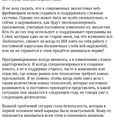
Я не хочу сказать, что в современных экосистемах веб-
фреймворков нельзя создавать и поддерживать сложные
системы. Однако это может быть не особо увлекательно, и
сейчас я задумываюсь, как будут эволюционировать
приложения, учитывая постоянное изменение их экосистем.
Кто-то до сих пор использует и поддерживает программы на
Cobol, которые едва ли не старше меня, так что возможно всё.
Любопытно, сможет ли когда-то ИИ взять на себя работу с
постоянной каруселью бесконечных слоёв веб-окружений,
или он не справится и этим придётся заниматься людям?
Программирование всегда менялось, а к изменениям сложно
адаптироваться. Я всегда специализировался в создании
нового, а не в поддержке старого, часто в компаниях или
отраслях, где новые рынки или технологии требуют новых
приложений. Я не помню, чтобы когда-либо имел дело с
таким количеством новых технологий, которые постоянно
развиваются, и постоянно приходится представлять, в какой
ситуации они окажутся в следующем году, не говоря уже о
следующем десятилетии.
Важной проблемой сегодня стала безопасность, которая в
первой половине моей карьеры была неактуальной. Кому-то
приходится заниматься всем этим и принимать решения,