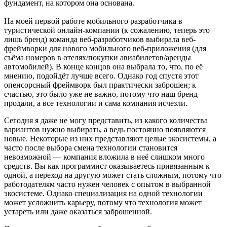
фундамент, на котором она основана.
На моей первой работе мобильного разработчика в
туристической онлайн-компании (к сожалению, теперь это
лишь бренд) команда веб-разработчиков выбирала веб-
фреймворки для нового мобильного веб-приложения (для
съёма номеров в отелях/покупки авиабилетов/аренды
автомобилей). В конце концов она выбрала то, что, по её
мнению, подойдёт лучше всего. Однако год спустя этот
опенсорсный фреймворк был практически заброшен; к
счастью, это было уже не важно, потому что наш бренд
продали, а все технологии и сама компания исчезли.
Сегодня я даже не могу представить, из какого количества
вариантов нужно выбирать, а ведь постоянно появляются
новые. Некоторые из них представляют целые экосистемы, а
часто после выбора смена технологии становится
невозможной — компания вложила в неё слишком много
средств. Вы как программист оказываетесь привязанным к
одной, а переход на другую может стать сложным, потому что
работодателям часто нужен человек с опытом в выбранной
экосистеме. Однако специализация на одной технологии
может усложнить карьеру, потому что технология может
устареть или даже оказаться заброшенной.