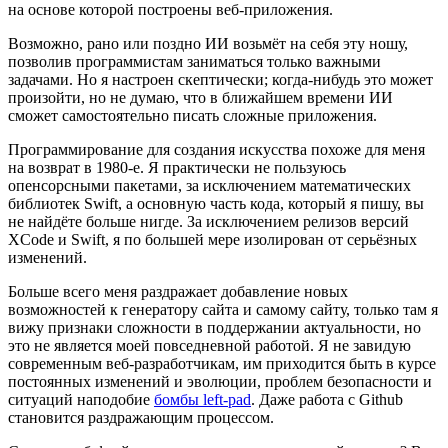
на основе которой построены веб-приложения.
Возможно, рано или поздно ИИ возьмёт на себя эту ношу,
позволив программистам заниматься только важными
задачами. Но я настроен скептически; когда-нибудь это может
произойти, но не думаю, что в ближайшем времени ИИ
сможет самостоятельно писать сложные приложения.
Программирование для создания искусства похоже для меня
на возврат в 1980-е. Я практически не пользуюсь
опенсорсными пакетами, за исключением математических
библиотек Swift, а основную часть кода, который я пишу, вы
не найдёте больше нигде. За исключением релизов версий
XCode и Swift, я по большей мере изолирован от серьёзных
изменений.
Больше всего меня раздражает добавление новых
возможностей к генератору сайта и самому сайту, только там я
вижу признаки сложности в поддержании актуальности, но
это не является моей повседневной работой. Я не завидую
современным веб-разработчикам, им приходится быть в курсе
постоянных изменений и эволюции, проблем безопасности и
ситуаций наподобие
бомбы left-pad
. Даже работа с Github
становится раздражающим процессом.