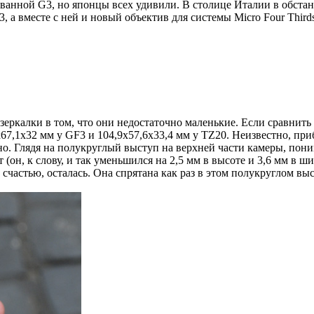
ованной G3, но японцы всех удивили. В столице Италии в обст
, а вместе с ней и новый объектив для системы Micro Four Thir
еззеркалки в том, что они недостаточно маленькие. Если сравнит
х67,1х32 мм у GF3 и 104,9х57,6х33,4 мм у TZ20. Неизвестно, пр
о. Глядя на полукруглый выступ на верхней части камеры, пони
(он, к слову, и так уменьшился на 2,5 мм в высоте и 3,6 мм в 
 счастью, осталась. Она спрятана как раз в этом полукруглом вы