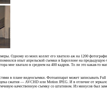
амеры. Одному из моих коллег его хватило аж на 1200 фотографи
 вспомнился опыт апрельской съемки в Барселоне на предыдущую
тора мне хватало в среднем на 400 кадров. То ли это какая-то ма
тями в плане видеосъемки. Фотоаппарат может записывать Full
одека сжатия — AVCHD или Motion JPEG. И в отличие от зеркалок
умчивую качественную съемку со штативом. Из минусов был заме