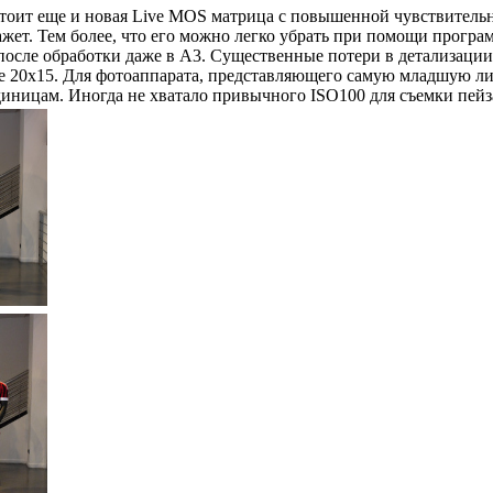
 стоит еще и новая Live MOS матрица с повышенной чувствительн
ажет. Тем более, что его можно легко убрать при помощи прогр
после обработки даже в А3. Существенные потери в детализаци
те 20х15. Для фотоаппарата, представляющего самую младшую ли
иницам. Иногда не хватало привычного ISO100 для съемки пейз