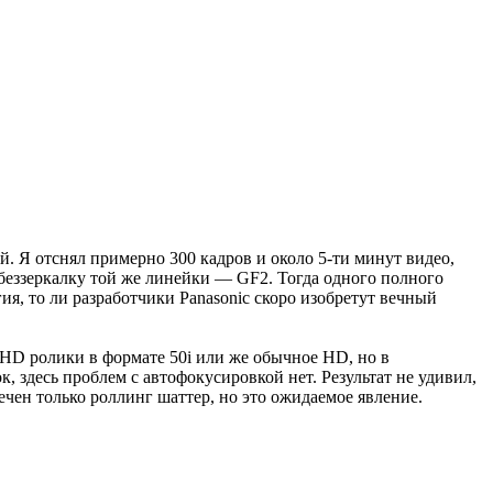
й. Я отснял примерно 300 кадров и около 5-ти минут видео,
 беззеркалку той же линейки — GF2. Тогда одного полного
гия, то ли разработчики Panasonic скоро изобретут вечный
 HD ролики в формате 50i или же обычное HD, но в
, здесь проблем с автофокусировкой нет. Результат не удивил,
чен только роллинг шаттер, но это ожидаемое явление.