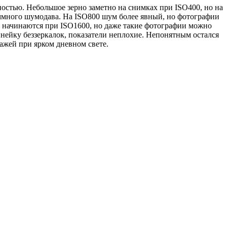
остью. Небольшое зерно заметно на снимках при ISO400, но на
аммного шумодава. На ISO800 шум более явный, но фотографии
и начинаются при ISO1600, но даже такие фотографии можно
нейку беззеркалок, показатели неплохие. Непонятным остался
ажей при ярком дневном свете.