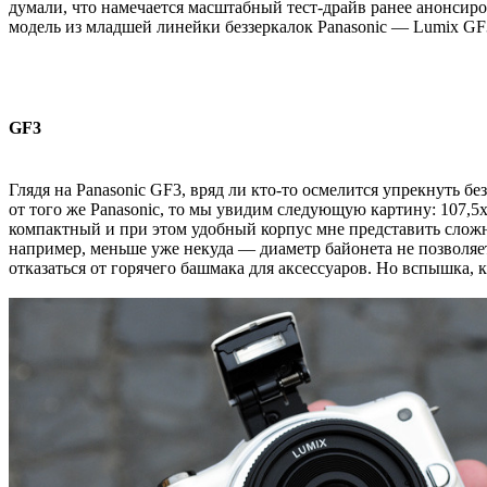
думали, что намечается масштабный тест-драйв ранее анонсир
модель из младшей линейки беззеркалок Panasonic — Lumix GF3
GF3
Глядя на Panasonic GF3, вряд ли кто-то осмелится упрекнуть б
от того же Panasonic, то мы увидим следующую картину: 107,5
компактный и при этом удобный корпус мне представить сложн
например, меньше уже некуда — диаметр байонета не позволяет 
отказаться от горячего башмака для аксессуаров. Но вспышка, к