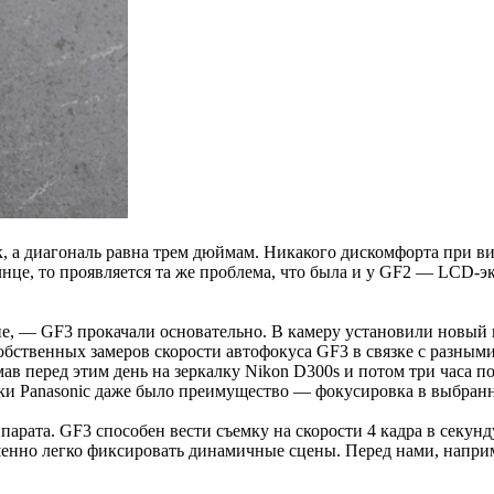
к, а диагональ равна трем дюймам. Никакого дискомфорта при в
лнце, то проявляется та же проблема, что была и у GF2 — LCD-э
е, — GF3 прокачали основательно. В камеру установили новый 
бственных замеров скорости автофокуса GF3 в связке с разными 
мав перед этим день на зеркалку Nikon D300s и потом три часа 
алки Panasonic даже было преимущество — фокусировка в выбран
рата. GF3 способен вести съемку на скорости 4 кадра в секунду.
ршенно легко фиксировать динамичные сцены. Перед нами, напри