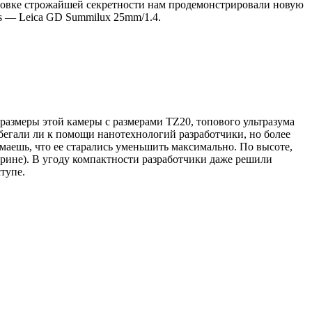
ановке строжайшей секретности нам продемонстрировали новую
ds — Leica GD Summilux 25mm/1.4.
ь размеры этой камеры с размерами TZ20, топового ультразума
ибегали ли к помощи нанотехнологий разработчики, но более
маешь, что ее старались уменьшить максимально. По высоте,
ширине). В угоду компактности разработчики даже решили
ступе.