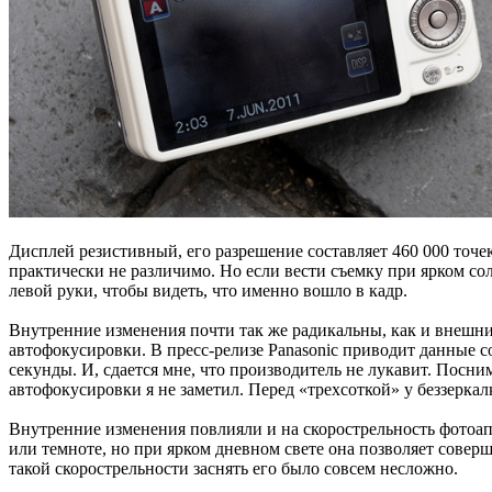
Дисплей резистивный, его разрешение составляет 460 000 точе
практически не различимо. Но если вести съемку при ярком со
левой руки, чтобы видеть, что именно вошло в кадр.
Внутренние изменения почти так же радикальны, как и внешни
автофокусировки. В пресс-релизе Panasonic приводит данные со
секунды. И, сдается мне, что производитель не лукавит. Посни
автофокусировки я не заметил. Перед «трехсоткой» у беззерк
Внутренние изменения повлияли и на скорострельность фотоаппа
или темноте, но при ярком дневном свете она позволяет сове
такой скорострельности заснять его было совсем несложно.