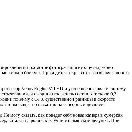
изировании и просмотре фотографий я не ощутил, зерно
кран сильно бликует. Приходится закрывать его сверху ладонью
процессор Venus Engine VII HD и усовершенствовали систему
объективами, и средний показатель составляет около 0,2
походив по Риму с GF3, существенной разницы в скорости
ной точке кадра по нажатию на сенсорный дисплей.
 Не могу сказать, как поведет себя новая камера в сумерках
мер, катался на роликах жгучий итальянский дедушка. При