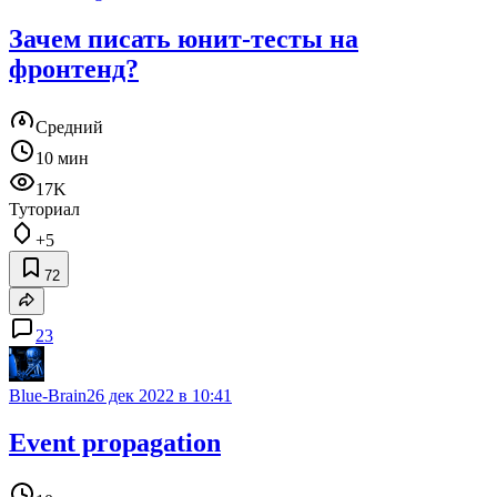
Зачем писать юнит-тесты на
фронтенд?
Средний
10 мин
17K
Туториал
+5
72
23
Blue-Brain
26 дек 2022 в 10:41
Event propagation