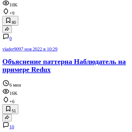
10K
+9
80
0
vlader909
7 ноя 2022 в 10:29
Объяснение паттерна Наблюдатель на
примере Redux
6 мин
16K
+6
51
10