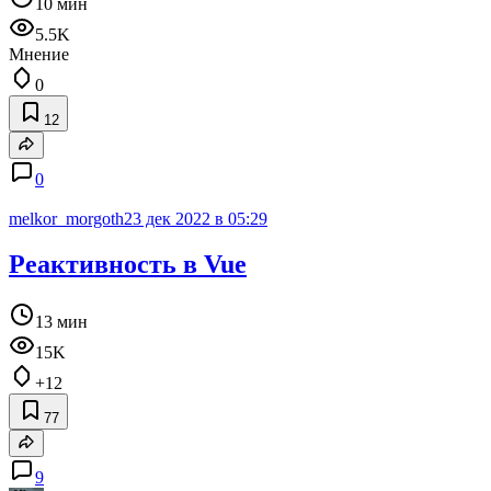
10 мин
5.5K
Мнение
0
12
0
melkor_morgoth
23 дек 2022 в 05:29
Реактивность в Vue
13 мин
15K
+12
77
9