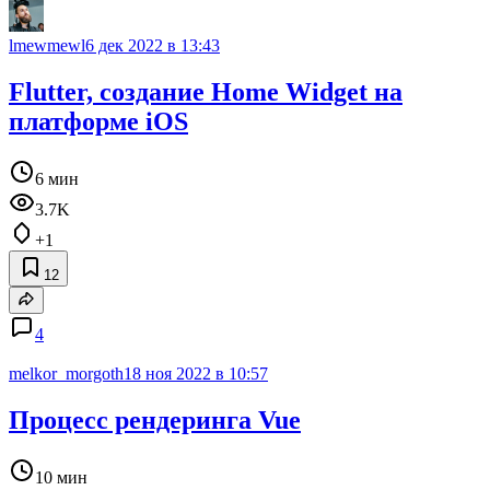
lmewmewl
6 дек 2022 в 13:43
Flutter, создание Home Widget на
платформе iOS
6 мин
3.7K
+1
12
4
melkor_morgoth
18 ноя 2022 в 10:57
Процесс рендеринга Vue
10 мин