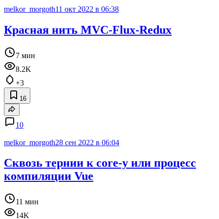
melkor_morgoth
11 окт 2022 в 06:38
Красная нить MVC-Flux-Redux
7 мин
8.2K
+3
16
10
melkor_morgoth
28 сен 2022 в 06:04
Сквозь тернии к core-у или процесс
компиляции Vue
11 мин
14K