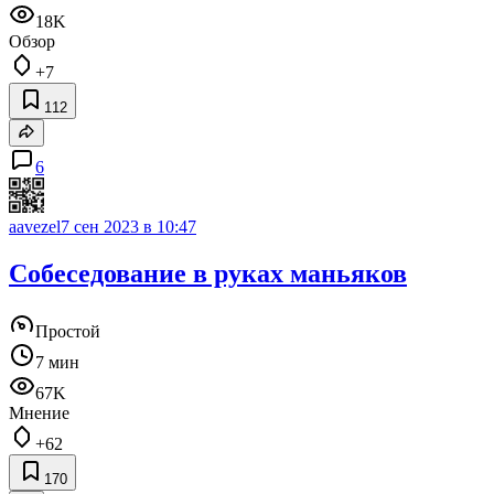
18K
Обзор
+7
112
6
aavezel
7 сен 2023 в 10:47
Собеседование в руках маньяков
Простой
7 мин
67K
Мнение
+62
170