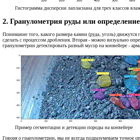
Гистограмма дисперсии лапласиана для трех классов вла
2. Гранулометрия руды или определени
Понимание того, какого размера камни (руда, уголь) движутся
сделать с процессом дробления. Вторая - можно визуально опре
гранулометрии детектировать разный мусор на конвейере - арма
Пример сегментации и детекции породы на конвейере
Говоря о гранулометрии, мы не всегда подразумеваем точное о