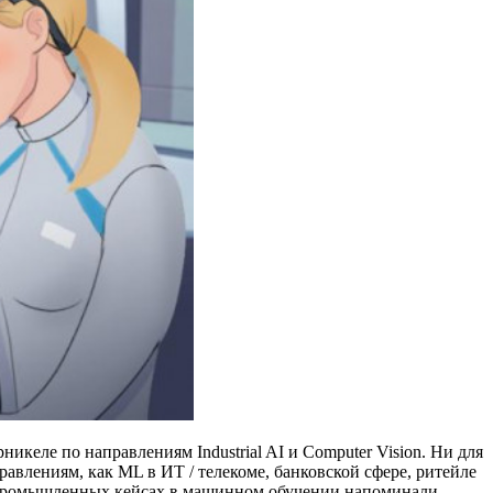
никеле по направлениям Industrial AI и Computer Vision. Ни для
авлениям, как ML в ИТ / телекоме, банковской сфере, ритейле
о промышленных кейсах в машинном обучении напоминали