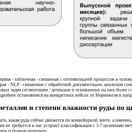
ервая - табличная - связанная с оптимизацией процессов и осно
я - NLP - связанные с обработкой документации, анализом сооб
овых задач сегментации / детекции и основанных на них более 
одробнее остановимся на конкретных кейсах от Норникеля в нап
металлов и степени влажности руды по цв
ть, какая руда сейчас движется по конвейерной ленте, а именно
ссия не требуется и нас устроит классификация с 3-7 целевыми 
ить и больше получать.