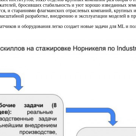
искателей, бросивших стабильность и уют хорошо изведанных з
тся, и стараниями флагманских отраслевых компаний, крупных ис
номасштабной разработке, внедрению и эксплуатации моделей в п
тчиков и оборудования легко создает новые задачи для ML и по