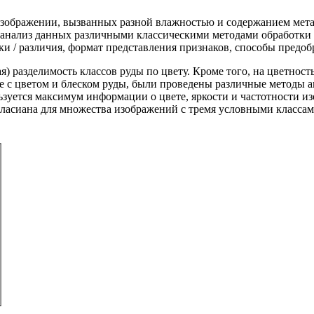
 изображении, вызванных разной влажностью и содержанием мета
анализ данных различными классическими методами обработки и
 / различия, формат представления признаков, способы предобр
ая) разделимость классов руды по цвету. Кроме того, на цветнос
е с цветом и блеском руды, были проведены различные методы а
льзуется максимум информации о цвете, яркости и частотности и
апласиана для множества изображений с тремя условными класса