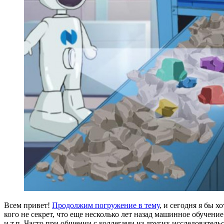
Всем привет!
Продолжим погружение в тему
, и сегодня я бы х
кого не секрет, что еще несколько лет назад машинное обучен
и т.п. Часто при общении с коллегами из других исследоват