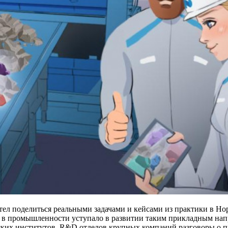
отел поделиться реальными задачами и кейсами из практики в Нор
ие в промышленности уступало в развитии таким прикладным напр
ельских институтов, R&D отделов крупных компаний разговоры 