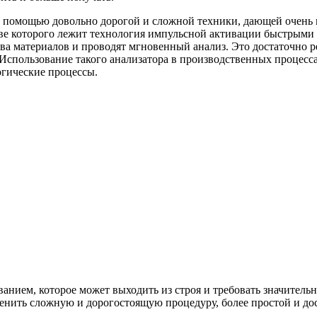
 с помощью довольно дорогой и сложной техники, дающей очень
ове которого лежит технология импульсной активации быстрым
а материалов и проводят мгновенный анализ. Это достаточно реп
Использование такого анализатора в производственных процесса
огические процессы.
ием, которое может выходить из строя и требовать значительны
менить сложную и дорогостоящую процедуру, более простой и д