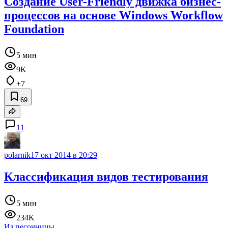
Создание User-Friendly движка бизнес-
процессов на основе Windows Workflow
Foundation
5 мин
9K
+7
69
11
polarnik
17 окт 2014 в 20:29
Классификация видов тестирования
5 мин
234K
Из песочницы