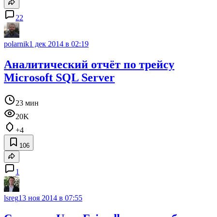
22
polarnik
1 дек 2014 в 02:19
Аналитический отчёт по трейсу
Microsoft SQL Server
23 мин
20K
+4
106
1
lsreg
13 ноя 2014 в 07:55