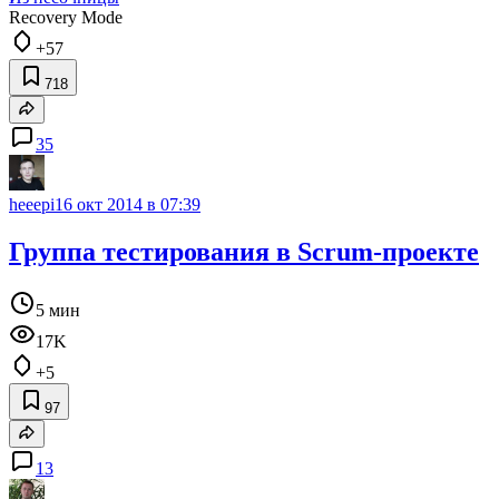
Recovery Mode
+57
718
35
heeepi
16 окт 2014 в 07:39
Группа тестирования в Scrum-проекте
5 мин
17K
+5
97
13