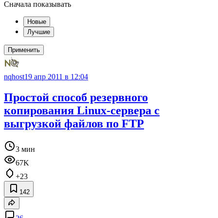
Сначала показывать
Новые
Лучшие
Применить
nqhost
19 апр 2011 в 12:04
Простой способ резервного
копирования Linux-сервера с
выгрузкой файлов по FTP
3 мин
67K
+23
142