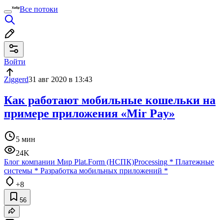
Все потоки
Войти
Ziggerd
31 авг 2020 в 13:43
Как работают мобильные кошельки на
примере приложения «Mir Pay»
5 мин
24K
Блог компании Мир Plat.Form (НСПК)
Processing
*
Платежные
системы
*
Разработка мобильных приложений
*
+8
56