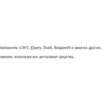
иблиотек: GWT, jQuery, DotJs, RequireJS и многих других.
ешение, используя все доступные средства.