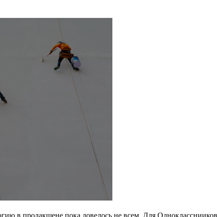
огию в продакшене пока довелось не всем. Для Одноклассниико