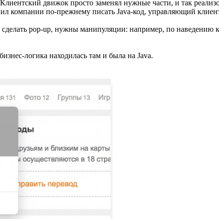
 Клиентский движок просто заменял нужные части, и так реализ
лил компании по-прежнему писать Java-код, управляющий клиен
 сделать pop-up, нужны манипуляции: например, по наведению кур
бизнес-логика находилась там и была на Java.