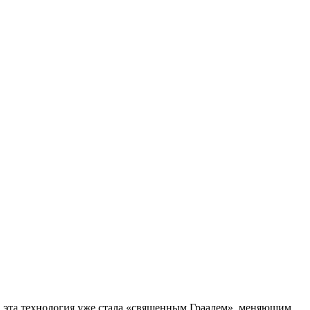
в эта технология уже стала «священным Граалем», меняющим