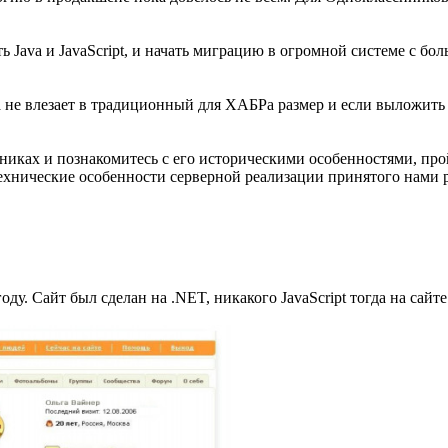
ть Java и JavaScript, и начать миграцию в огромной системе с бо
ла не влезает в традиционный для ХАБРа размер и если выложить
никах и познакомитесь с его историческими особенностями, про
 технические особенности серверной реализации принятого нами 
оду. Сайт был сделан на .NET, никакого JavaScript тогда на сайт