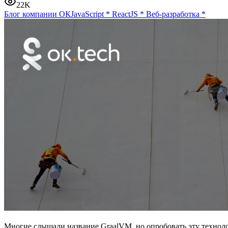
22K
Блог компании ОК
JavaScript
*
ReactJS
*
Веб-разработка
*
Многие слышали название GraalVM, но опробовать эту технол