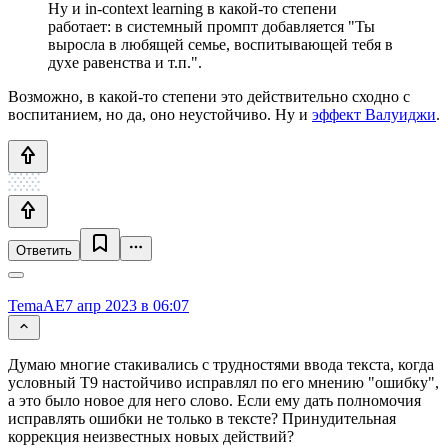
Ну и in-context learning в какой-то степени
работает: в системный промпт добавляется "Ты
выросла в любящей семье, воспитывающей тебя в
духе равенства и т.п.".
Возможно, в какой-то степени это действительно сходно с
воспитанием, но да, оно неустойчиво. Ну и
эффект Валуиджи
.
Ответить
TemaAE
7 апр 2023 в 06:07
Думаю многие стакивались с трудностями ввода текста, когда
условный Т9 настойчиво исправлял по его мнению "ошибку",
а это было новое для него слово. Если ему дать полномочия
исправлять ошибки не только в тексте? Принудительная
коррекция неизвестных новых действий?