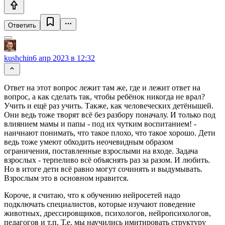
Ответить
kushchin
6 апр 2023 в 12:32
Ответ на этот вопрос лежит там же, где и лежит ответ на
вопрос, а как сделать так, чтобы ребёнок никогда не врал?
Учить и ещё раз учить. Также, как человеческих детёнышей.
Они ведь тоже творят всё без разбору поначалу. И только под
влиянием мамы и папы - под их чутким воспитанием! -
наичнают понимать, что такое плохо, что такое хорошо. Дети
ведь тоже умеют обходить неочевидным образом
ограничения, поставленные взрослыми на входе. Задача
взрослых - терпеливо всё объяснять раз за разом. И любить.
Но в итоге дети всё равно могут сочинять и выдумывать.
Взрослым это в основном нравится.
Короче, я считаю, что к обучению нейросетей надо
подключать специалистов, которые изучают поведение
животных, дрессировщиков, психологов, нейропсихологов,
педагогов и т.п. Т.е. мы научились имитировать структуру