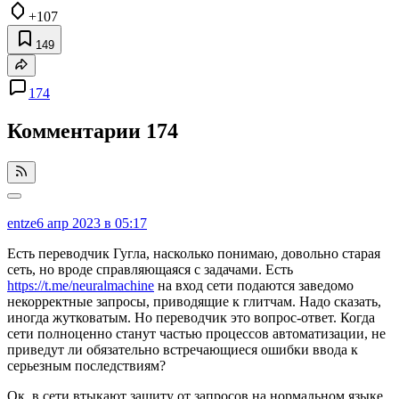
+107
149
174
Комментарии
174
entze
6 апр 2023 в 05:17
Есть переводчик Гугла, насколько понимаю, довольно старая
сеть, но вроде справляющаяся с задачами. Есть
https://t.me/neuralmachine
на вход сети подаются заведомо
некорректные запросы, приводящие к глитчам. Надо сказать,
иногда жутковатым. Но переводчик это вопрос-ответ. Когда
сети полноценно станут частью процессов автоматизации, не
приведут ли обязательно встречающиеся ошибки ввода к
серьезным последствиям?
Ок, в сети втыкают защиту от запросов на нормальном языке,