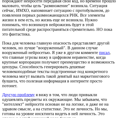
порождают нейросети передавая свой код, но времени прошло
маловато, чтобы цель "размножение" возникла. Ситуация
сейчас, ИМХО, напоминает ситуацию с протобульоном, до
появления первых размножающихся РНК. Все элементы
жизни в нем есть, но жизнь еще не возникла. Нужно
понимать, что возникнув нейрожизнь будет в этой
питательной среде распространяться стремительно. НО пока
это фантастика.
Пока для человека главную опасность представляет другой
человек, но лучше "вооруженный". В данном случае
вооруженный нейросетью. Я уже в другом комменте
писал
,
что главные угрозы вижу в цифровом неравенстве, когда
крупные корпорации получают преимущество и возможность
цензуры. Способность генерировать дешевые
человекоподобные тексты подстроенные под конкретного
человека могут вызвать такой девятый вал маркетингового
булшита, что полезная информация в интернете просто
потонет.
Другую проблему
я вижу в том, что люди привыкли
одушевлять предметы их окружающие. Мы забываем, что
"интеллект" нейросети основан не на логике, и даже не на
здравом смысле, а на статистике. Это не личность. Но мы,
готовы на уровне инсктинта видеть в ней личность. Это