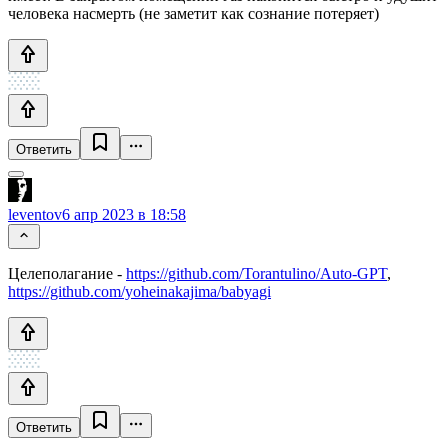
человека насмерть (не заметит как сознание потеряет)
Ответить
leventov
6 апр 2023 в 18:58
Целеполагание -
https://github.com/Torantulino/Auto-GPT
,
https://github.com/yoheinakajima/babyagi
Ответить