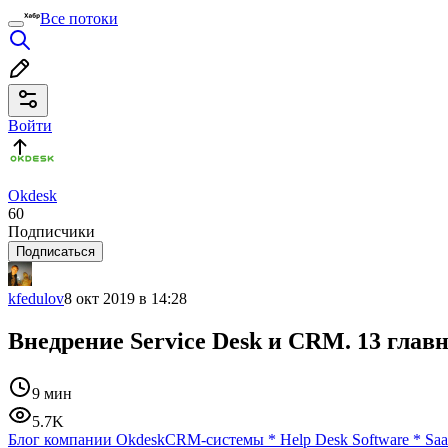
Все потоки
Войти
Okdesk
60
Подписчики
Подписаться
kfedulov
8 окт 2019 в 14:28
Внедрение Service Desk и CRM. 13 глав
9 мин
5.7K
Блог компании Okdesk
CRM-системы
*
Help Desk Software
*
Saa