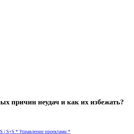
ных причин неудач и как их избежать?
S / S+S
*
Управление проектами
*