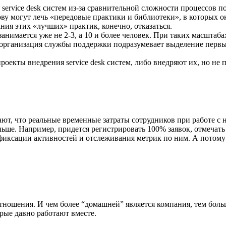
service desk систем из-за сравнительной сложности процессов п
нову могут лечь «передовые практики и библиотеки», в которых
ания этих «лучших» практик, конечно, отказаться.
имается уже не 2-3, а 10 и более человек. При таких масштабах
Реорганизация службы поддержки подразумевает выделение первы
оекты внедрения service desk систем, либо внедряют их, но не 
, что реальные временные затраты сотрудников при работе с нов
льше. Например, придется регистрировать 100% заявок, отмечат
 фиксации активностей и отслеживания метрик по ним. А потому 
ношения. И чем более “домашней” является компания, тем больш
рые давно работают вместе.