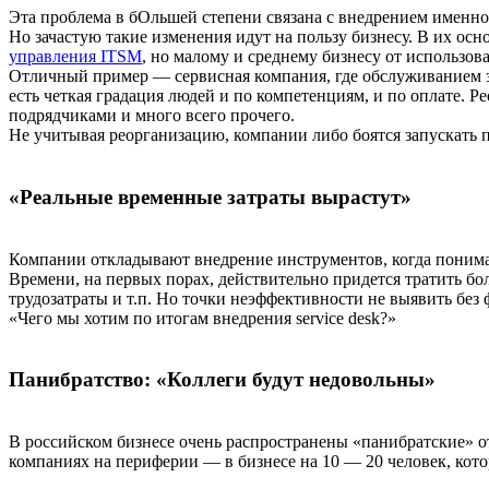
Эта проблема в бОльшей степени связана с внедрением именно 
Но зачастую такие изменения идут на пользу бизнесу. В их ос
управления ITSM
, но малому и среднему бизнесу от использов
Отличный пример — сервисная компания, где обслуживанием зан
есть четкая градация людей и по компетенциям, и по оплате. 
подрядчиками и много всего прочего.
Не учитывая реорганизацию, компании либо боятся запускать пр
«Реальные временные затраты вырастут»
Компании откладывают внедрение инструментов, когда понимают
Времени, на первых порах, действительно придется тратить бо
трудозатраты и т.п. Но точки неэффективности не выявить без
«Чего мы хотим по итогам внедрения service desk?»
Панибратство: «Коллеги будут недовольны»
В российском бизнесе очень распространены «панибратские» от
компаниях на периферии — в бизнесе на 10 — 20 человек, кото