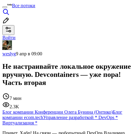
Все потоки
Войти
weslyg
9 апр в 09:00
Не настраивайте локальное окружение
вручную. Devcontainers — уже пора!
Часть вторая
7 мин
2.3K
Блог компании Конференции Олега Бунина (Онтико)
Блог
компании ecom.tech
Управление разработкой
*
DevOps
*
Виртуализация
*
Привет, Хабр! На связи — любопытный DevOps Владимир