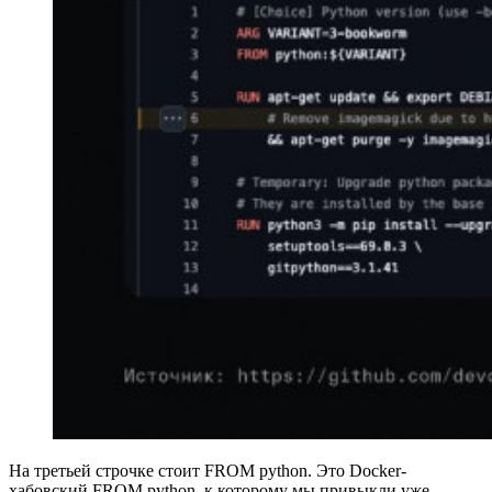
На третьей строчке стоит FROM python. Это Docker-
хабовский FROM python, к которому мы привыкли уже.