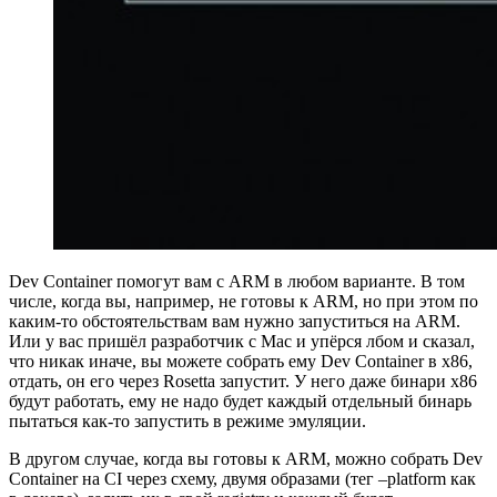
Dev Container помогут вам с ARM в любом варианте. В том
числе, когда вы, например, не готовы к ARM, но при этом по
каким-то обстоятельствам вам нужно запуститься на ARM.
Или у вас пришёл разработчик с Mac и упёрся лбом и сказал,
что никак иначе, вы можете собрать ему Dev Container в x86,
отдать, он его через Rosetta запустит. У него даже бинари x86
будут работать, ему не надо будет каждый отдельный бинарь
пытаться как-то запустить в режиме эмуляции.
В другом случае, когда вы готовы к ARM, можно собрать Dev
Container на CI через схему, двумя образами (тег –platform как