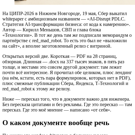
На ЦИПР-2026 в Нижнем Новгороде, 19 мая, Сбер выкатил
whitepaper с амбициозным названием — «AI-Disrupt PDLC.
Стратегия AI-трансформации бизнеса: от кода к намерению».
Автор — Кирилл Меньшов, СВП и глава блока
«Технологии». В тот же день там же подписали меморандум о
партнёрстве с red_mad_robot. То есть это был не «выложили
на сайт», а вполне заготовленный релиз с витриной.
Открытых версий две. Короткая — PDF на 28 страниц,
обзорная. Длинная — .docx на 337 тысяч знаков, в пять раз
толще, и местами это совсем другой документ: там лежит
почти всё интересное. Я прочитал обе целиком, плюс лендинг
(на нём, кстати, есть пара формулировок, которых нет в PDF),
плюс смежные публикации Сбера, Яндекса, Т-Технологий и
red_mad_robot к этому же релизу.
Ниже — пересказ того, что в документе важно для инженера.
Без пересказа цитатами и без рекламы. Где это пересказ — там
пересказ. Где это моё мнение — написано «от себя».
О каком документе вообще речь