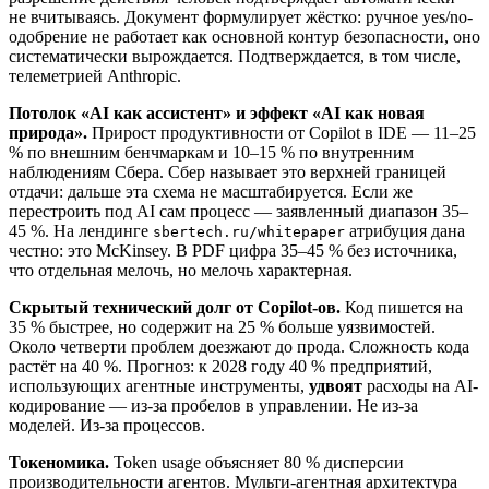
не вчитываясь. Документ формулирует жёстко: ручное yes/no-
одобрение не работает как основной контур безопасности, оно
систематически вырождается. Подтверждается, в том числе,
телеметрией Anthropic.
Потолок «AI как ассистент» и эффект «AI как новая
природа».
Прирост продуктивности от Copilot в IDE — 11–25
% по внешним бенчмаркам и 10–15 % по внутренним
наблюдениям Сбера. Сбер называет это верхней границей
отдачи: дальше эта схема не масштабируется. Если же
перестроить под AI сам процесс — заявленный диапазон 35–
45 %. На лендинге
атрибуция дана
sbertech.ru/whitepaper
честно: это McKinsey. В PDF цифра 35–45 % без источника,
что отдельная мелочь, но мелочь характерная.
Скрытый технический долг от Copilot-ов.
Код пишется на
35 % быстрее, но содержит на 25 % больше уязвимостей.
Около четверти проблем доезжают до прода. Сложность кода
растёт на 40 %. Прогноз: к 2028 году 40 % предприятий,
использующих агентные инструменты,
удвоят
расходы на AI-
кодирование — из-за пробелов в управлении. Не из-за
моделей. Из-за процессов.
Токеномика.
Token usage объясняет 80 % дисперсии
производительности агентов. Мульти-агентная архитектура