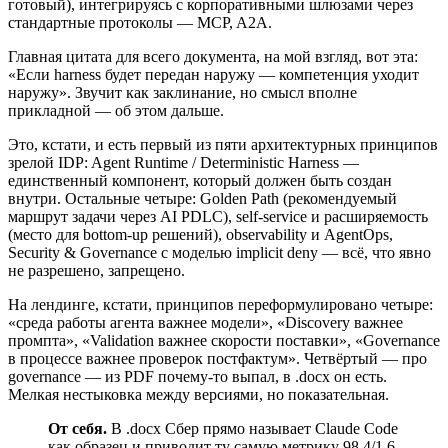
готовый), интегрируясь с корпоративными шлюзами через
стандартные протоколы — MCP, A2A.
Главная цитата для всего документа, на мой взгляд, вот эта:
«Если harness будет передан наружу — компетенция уходит
наружу». Звучит как заклинание, но смысл вполне
прикладной — об этом дальше.
Это, кстати, и есть первый из пяти архитектурных принципов
зрелой IDP: Agent Runtime / Deterministic Harness —
единственный компонент, который должен быть создан
внутри. Остальные четыре: Golden Path (рекомендуемый
маршрут задачи через AI PDLC), self-service и расширяемость
(место для bottom-up решений), observability и AgentOps,
Security & Governance с моделью implicit deny — всё, что явно
не разрешено, запрещено.
На лендинге, кстати, принципов переформулировано четыре:
«среда работы агента важнее модели», «Discovery важнее
промпта», «Validation важнее скорости поставки», «Governance
в процессе важнее проверок постфактум». Четвёртый — про
governance — из PDF почему-то выпал, в .docx он есть.
Мелкая нестыковка между версиями, но показательная.
От себя.
В .docx Сбер прямо называет Claude Code
как образец и приводит ту самую метрику 98,4/1,6.