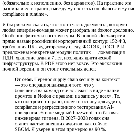
(обязательно к исполнению, без вариантов). На практике эта
разница и есть граница между «у нас есть compliance» и «у нас
compliance в runtime».
Я бы рискнул сказать, что это та часть документа, которую
любая enterprise-команда может разобрать на бэклог дословно.
Особенно финтех и госструктуры. В полной .docx-версии
прямо назван российский корпоративный контур: 152-ФЗ,
требования ЦБ к аудиторскому следу, ФСТЭК, ГОСТ Р. И
предложены конкретные модули политик — локализация
ПДН, хранение аудита 7 лет, изоляция критической
инфраструктуры. В PDF этого нет вовсе. Это эксклюзив
полной версии, и он стоит отдельных денег.
От себя.
Перенос supply chain security на контекст
— это операционализация того, что у
большинства команд сейчас лежит в виде «папки
промтов в Notion с правами на запись у всех». Те,
кто построит это рано, получат основу для аудита,
compliance и регрессионного тестирования AI-
поведения. Это не модный buzzword, это базовая
инженерная гигиена. В 2027–2028 годах она
станет частью внешних аудитов, как сейчас
SBOM. Я уверен в этом примерно на 90 %.