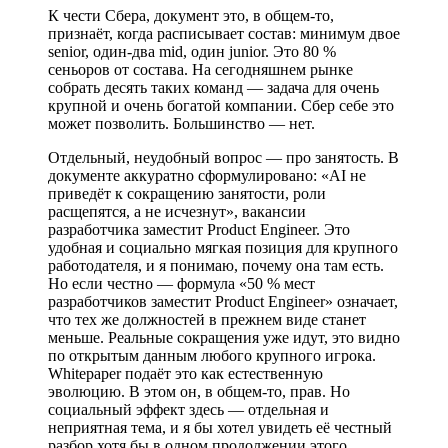
К чести Сбера, документ это, в общем-то,
признаёт, когда расписывает состав: минимум двое
senior, один-два mid, один junior. Это 80 %
сеньоров от состава. На сегодняшнем рынке
собрать десять таких команд — задача для очень
крупной и очень богатой компании. Сбер себе это
может позволить. Большинство — нет.
Отдельный, неудобный вопрос — про занятость. В
документе аккуратно сформулировано: «AI не
приведёт к сокращению занятости, роли
расщепятся, а не исчезнут», вакансии
разработчика заместит Product Engineer. Это
удобная и социально мягкая позиция для крупного
работодателя, и я понимаю, почему она там есть.
Но если честно — формула «50 % мест
разработчиков заместит Product Engineer» означает,
что тех же должностей в прежнем виде станет
меньше. Реальные сокращения уже идут, это видно
по открытым данным любого крупного игрока.
Whitepaper подаёт это как естественную
эволюцию. В этом он, в общем-то, прав. Но
социальный эффект здесь — отдельная и
неприятная тема, и я бы хотел увидеть её честный
разбор хотя бы в одном продолжении этого