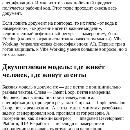
спецификацию. И уже из этого как побочный продукт
получается рабочий код. Этот тезис проходит сквозь весь
документ.
Если ловить документ на повторах, то их пять: «от кода к
намерению», «окружение агента важнее модели»,
«единственный дефицитный ресурс — намерение», Zero-
Friction (скорость ограничена только качеством мысли), Vibe
Working (управленческая философия эпохи AI). Первые три я
готов защищать, к Vibe Working у меня большие вопросы, но о
них дальше.
Двухпетлевая модель: где живёт
человек, где живут агенты
Базовая модель в документе — две петли с принципиально
разным тактом. Слева — Intent Loop, петля намерения.
Человек, такт в днях: поставил задачу, написал
спецификацию, проверил результат. Справа — Implementation
Loop, петля реализации. Агенты, такт в минутах: разобрали
задачу, сгенерировали код, прогнали автопроверки. А
посередине, как Венский конгресс, — Integrated Development
Platform, IDP. Её работа — переводить намерение в
исполнение и возвращать результат на валидацию.