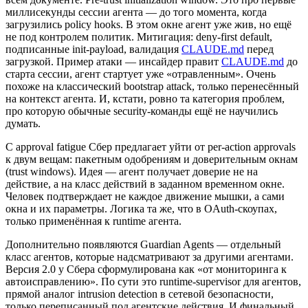
миллисекунды сессии агента — до того момента, когда
загрузились policy hooks. В этом окне агент уже жив, но ещё
не под контролем политик. Митигация: deny-first default,
подписанные init-payload, валидация
CLAUDE.md
перед
загрузкой. Пример атаки — инсайдер правит
CLAUDE.md
до
старта сессии, агент стартует уже «отравленным». Очень
похоже на классический bootstrap attack, только перенесённый
на контекст агента. И, кстати, ровно та категория проблем,
про которую обычные security-команды ещё не научились
думать.
С approval fatigue Сбер предлагает уйти от per-action approvals
к двум вещам: пакетным одобрениям и доверительным окнам
(trust windows). Идея — агент получает доверие не на
действие, а на класс действий в заданном временном окне.
Человек подтверждает не каждое движение мышки, а сами
окна и их параметры. Логика та же, что в OAuth-скоупах,
только применённая к runtime агента.
Дополнительно появляются Guardian Agents — отдельный
класс агентов, которые надсматривают за другими агентами.
Версия 2.0 у Сбера сформулирована как «от мониторинга к
автоисправлению». По сути это runtime-supervisor для агентов,
прямой аналог intrusion detection в сетевой безопасности,
только переписанный под агентские действия. И финальный