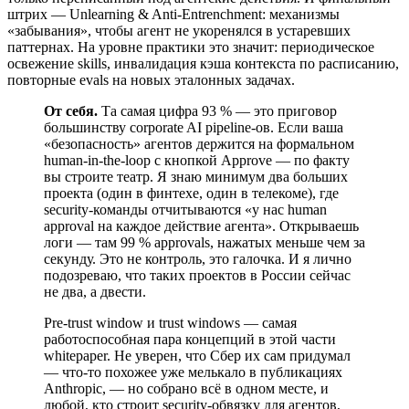
штрих — Unlearning & Anti-Entrenchment: механизмы
«забывания», чтобы агент не укоренялся в устаревших
паттернах. На уровне практики это значит: периодическое
освежение skills, инвалидация кэша контекста по расписанию,
повторные evals на новых эталонных задачах.
От себя.
Та самая цифра 93 % — это приговор
большинству corporate AI pipeline-ов. Если ваша
«безопасность» агентов держится на формальном
human-in-the-loop с кнопкой Approve — по факту
вы строите театр. Я знаю минимум два больших
проекта (один в финтехе, один в телекоме), где
security-команды отчитываются «у нас human
approval на каждое действие агента». Открываешь
логи — там 99 % approvals, нажатых меньше чем за
секунду. Это не контроль, это галочка. И я лично
подозреваю, что таких проектов в России сейчас
не два, а двести.
Pre-trust window и trust windows — самая
работоспособная пара концепций в этой части
whitepaper. Не уверен, что Сбер их сам придумал
— что-то похожее уже мелькало в публикациях
Anthropic, — но собрано всё в одном месте, и
любой, кто строит security-обвязку для агентов,