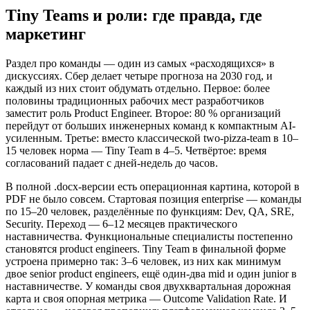
Tiny Teams и роли: где правда, где
маркетинг
Раздел про команды — один из самых «расходящихся» в
дискуссиях. Сбер делает четыре прогноза на 2030 год, и
каждый из них стоит обдумать отдельно. Первое: более
половины традиционных рабочих мест разработчиков
заместит роль Product Engineer. Второе: 80 % организаций
перейдут от больших инженерных команд к компактным AI-
усиленным. Третье: вместо классической two-pizza-team в 10–
15 человек норма — Tiny Team в 4–5. Четвёртое: время
согласований падает с дней-недель до часов.
В полной .docx-версии есть операционная картина, которой в
PDF не было совсем. Стартовая позиция enterprise — команды
по 15–20 человек, разделённые по функциям: Dev, QA, SRE,
Security. Переход — 6–12 месяцев практического
наставничества. Функциональные специалисты постепенно
становятся product engineers. Tiny Team в финальной форме
устроена примерно так: 3–6 человек, из них как минимум
двое senior product engineers, ещё один-два mid и один junior в
наставничестве. У команды своя двухквартальная дорожная
карта и своя опорная метрика — Outcome Validation Rate. И