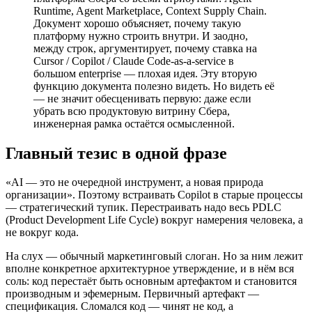
Runtime, Agent Marketplace, Context Supply Chain.
Документ хорошо объясняет, почему такую
платформу нужно строить внутри. И заодно,
между строк, аргументирует, почему ставка на
Cursor / Copilot / Claude Code-as-a-service в
большом enterprise — плохая идея. Эту вторую
функцию документа полезно видеть. Но видеть её
— не значит обесценивать первую: даже если
убрать всю продуктовую витрину Сбера,
инженерная рамка остаётся осмысленной.
Главный тезис в одной фразе
«AI — это не очередной инструмент, а новая природа
организации». Поэтому встраивать Copilot в старые процессы
— стратегический тупик. Перестраивать надо весь PDLC
(Product Development Life Cycle) вокруг намерения человека, а
не вокруг кода.
На слух — обычный маркетинговый слоган. Но за ним лежит
вполне конкретное архитектурное утверждение, и в нём вся
соль: код перестаёт быть основным артефактом и становится
производным и эфемерным. Первичный артефакт —
спецификация. Сломался код — чинят не код, а