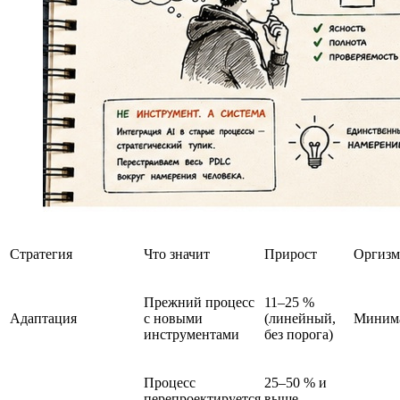
Стратегия
Что значит
Прирост
Оргизм
Прежний процесс
11–25 %
Адаптация
с новыми
(линейный,
Миним
инструментами
без порога)
Процесс
25–50 % и
перепроектируется
выше