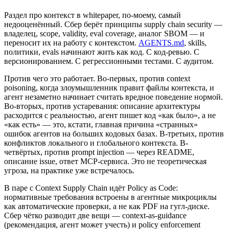
Раздел про контекст в whitepaper, по-моему, самый
недооценённый. Сбер берёт принципы supply chain security —
владелец, scope, validity, eval coverage, аналог SBOM — и
переносит их на работу с контекстом.
AGENTS.md
, skills,
политики, evals начинают жить как код. С код-ревью. С
версионированием. С регрессионными тестами. С аудитом.
Против чего это работает. Во-первых, против context
poisoning, когда злоумышленник правит файлы контекста, и
агент незаметно начинает считать вредное поведение нормой.
Во-вторых, против устаревания: описание архитектуры
расходится с реальностью, агент пишет код «как было», а не
«как есть» — это, кстати, главная причина «странных»
ошибок агентов на больших кодовых базах. В-третьих, против
конфликтов локального и глобального контекста. В-
четвёртых, против prompt injection — через README,
описание issue, ответ MCP-сервиса. Это не теоретическая
угроза, на практике уже встречалось.
В паре с Context Supply Chain идёт Policy as Code:
нормативные требования встроены в агентные микроциклы
как автоматические проверки, а не как PDF на гугл-диске.
Сбер чётко разводит две вещи — context-as-guidance
(рекомендация, агент может учесть) и policy enforcement