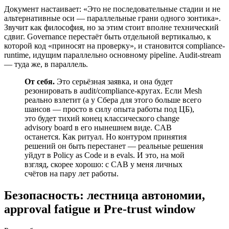
Документ настаивает: «Это не последовательные стадии и не
альтернативные оси — параллельные грани одного зонтика».
Звучит как философия, но за этим стоит вполне технический
сдвиг. Governance перестаёт быть отдельной вертикалью, к
которой код «приносят на проверку», и становится compliance-
runtime, идущим параллельно основному pipeline. Audit-stream
— туда же, в параллель.
От себя.
Это серьёзная заявка, и она будет
резонировать в audit/compliance-кругах. Если Mesh
реально взлетит (а у Сбера для этого больше всего
шансов — просто в силу опыта работы под ЦБ),
это будет тихий конец классического change
advisory board в его нынешнем виде. CAB
останется. Как ритуал. Но контуром принятия
решений он быть перестанет — реальные решения
уйдут в Policy as Code и в evals. И это, на мой
взгляд, скорее хорошо: с CAB у меня личных
счётов на пару лет работы.
Безопасность: лестница автономии,
approval fatigue и Pre-trust window