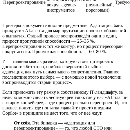
Перепроектирование
Требую
вокруг agentic-
(нелинейный,
инструментов
пороговый)
Примеры в документе вполне предметные. Адаптация: банк
прикрутил AI-агента для маршрутизации простых обращений
о выплатах. Старый процесс воспроизведён один в один,
прирост пропускной способности — 25–35 %.
Перепроектирование: тот же контур, но процесс пересобран
вокруг агента. Пропускная способность — 60–80 %.
И — главная мысль раздела, которую стоит цитировать
дословно: «Без этого, наиболее вероятный выбор —
адаптация, как путь наименьшего сопротивления. Главное
последствие этого выбора — с помощью новой технологии
воспроизводится старый процесс».
Если приложить эту рамку к собственному IT-ландшафту, за
неделю можно сделать честную ревизию: где у нас «AI-плагин
в старом конвейере», а где процесс реально перестроен. И, что
важнее, понять, где попытка «давайте просто внедрим
Copilot» в принципе не даст того, что от неё ждут.
От себя.
Эта бинарка — «адаптация или
перепроектирование» — то, что любой CTO или