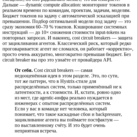
Дальше — dynamic compute allocation: мониторинг токенов в
реальном времени по командам, проектам, задачам, моделям.
Бюджет токенов на задачу с автоматической эскалацией при
превышении. Подбор оптимальной модели под задачу — это
сразу экономия 60–70 % токенов. Кэширование системных
инструкций — до 10× снижения стоимости input-tokens на
повторных запросах. И наконец, cost circuit breakers — защита
от зацикливания агентов. Классический риск, который редко
проговаривается: агент не сломался, он работает «корректно»,
просто очень аккуратно, многократно превышая бюджет. Без
circuit breaker вы про это узнаёте от провайдера API.
От себя.
Cost circuit breakers — самая
недооценённая идея в этом разделе. Это, по сути,
тот же паттерн, что в Hystrix-стиле для
распределённых систем, только применённый не к
латентности, а к стоимости. И, кстати, ровно одно
из мест, где agentic-инфра реально нуждается в
инженерах с опытом распределённых систем.
Если у вас в команде нет человека, который
понимает, что такое каскадные сбои и backpressure,
зацикливание агента вы поймаете постфактум —
по выставленному счёту. И это будет очень
неприятная встреча.