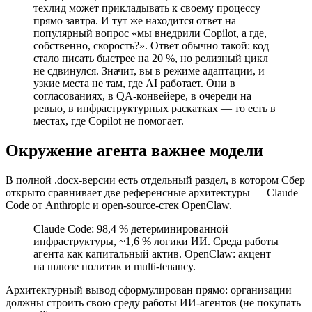
техлид может прикладывать к своему процессу
прямо завтра. И тут же находится ответ на
популярный вопрос «мы внедрили Copilot, а где,
собственно, скорость?». Ответ обычно такой: код
стало писать быстрее на 20 %, но релизный цикл
не сдвинулся. Значит, вы в режиме адаптации, и
узкие места не там, где AI работает. Они в
согласованиях, в QA-конвейере, в очереди на
ревью, в инфраструктурных раскатках — то есть в
местах, где Copilot не помогает.
Окружение агента важнее модели
В полной .docx-версии есть отдельный раздел, в котором Сбер
открыто сравнивает две референсные архитектуры — Claude
Code от Anthropic и open-source-стек OpenClaw.
Claude Code: 98,4 % детерминированной
инфраструктуры, ~1,6 % логики ИИ. Среда работы
агента как капитальный актив. OpenClaw: акцент
на шлюзе политик и multi-tenancy.
Архитектурный вывод сформулирован прямо: организации
должны строить свою среду работы ИИ-агентов (не покупать