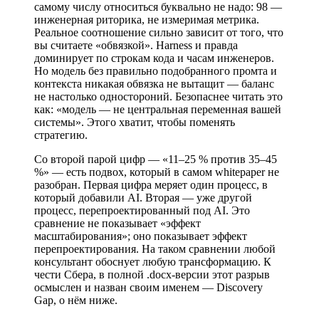
самому числу относиться буквально не надо: 98 —
инженерная риторика, не измеримая метрика.
Реальное соотношение сильно зависит от того, что
вы считаете «обвязкой». Harness и правда
доминирует по строкам кода и часам инженеров.
Но модель без правильно подобранного промта и
контекста никакая обвязка не вытащит — баланс
не настолько одностороний. Безопаснее читать это
как: «модель — не центральная переменная вашей
системы». Этого хватит, чтобы поменять
стратегию.
Со второй парой цифр — «11–25 % против 35–45
%» — есть подвох, который в самом whitepaper не
разобран. Первая цифра меряет один процесс, в
который добавили AI. Вторая — уже другой
процесс, перепроектированный под AI. Это
сравнение не показывает «эффект
масштабирования»; оно показывает эффект
перепроектирования. На таком сравнении любой
консультант обоснует любую трансформацию. К
чести Сбера, в полной .docx-версии этот разрыв
осмыслен и назван своим именем — Discovery
Gap, о нём ниже.