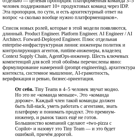
отдельно — целевая пропорция: платформенная команда 3–5
человек поддерживает 10+ продуктовых команд через IDP.
Эта пропорция, по сути, и есть архитектурный ответ на
вопрос «а сколько вообще нужно платформенщиков».
Список новых ролей, которые в этой модели появляются,
длинный. Product Engineer. Platform Engineer. AI Engineer / AI
Architect. Forward-Deployed Engineer. Плюс отдельная
enterprise-инфраструктурная линия: инженеры политик и
контролирующих агентов, runtime-инженеры, владелец
Context Supply Chain, AgentOps-инженер. Шесть ключевых
компетенций для всей этой обоймы перечислены явно:
формулирование намерений (prompt engineering), архитектура
контекста, системное мышление, AI-грамотность,
верификация и ревью, бизнес-ориентация.
От себя.
Tiny Teams в 4–5 человек звучат модно.
Но это не «команда меньше». Это «команда
дороже». Каждый член такой команды должен
быть full-stack, уметь работать с агентами, знать
платформу и понимать продукт. Это премиум-
инженер, и рынок таких ещё не готов.
Большинство компаний сделают «two-pizza с
Copilot» и назовут это Tiny Team — и это будет
ошибкой, причём дорогой.