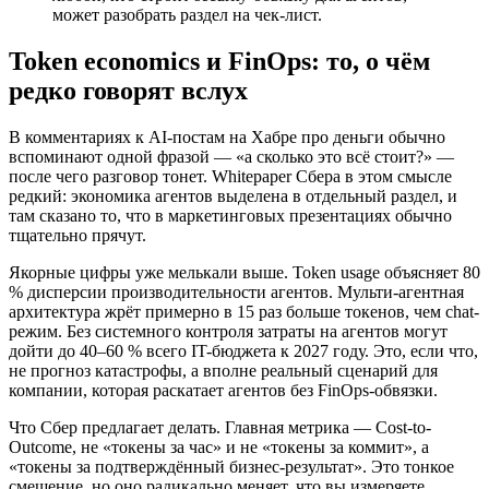
может разобрать раздел на чек-лист.
Token economics и FinOps: то, о чём
редко говорят вслух
В комментариях к AI-постам на Хабре про деньги обычно
вспоминают одной фразой — «а сколько это всё стоит?» —
после чего разговор тонет. Whitepaper Сбера в этом смысле
редкий: экономика агентов выделена в отдельный раздел, и
там сказано то, что в маркетинговых презентациях обычно
тщательно прячут.
Якорные цифры уже мелькали выше. Token usage объясняет 80
% дисперсии производительности агентов. Мульти-агентная
архитектура жрёт примерно в 15 раз больше токенов, чем chat-
режим. Без системного контроля затраты на агентов могут
дойти до 40–60 % всего IT-бюджета к 2027 году. Это, если что,
не прогноз катастрофы, а вполне реальный сценарий для
компании, которая раскатает агентов без FinOps-обвязки.
Что Сбер предлагает делать. Главная метрика — Cost-to-
Outcome, не «токены за час» и не «токены за коммит», а
«токены за подтверждённый бизнес-результат». Это тонкое
смещение, но оно радикально меняет, что вы измеряете.