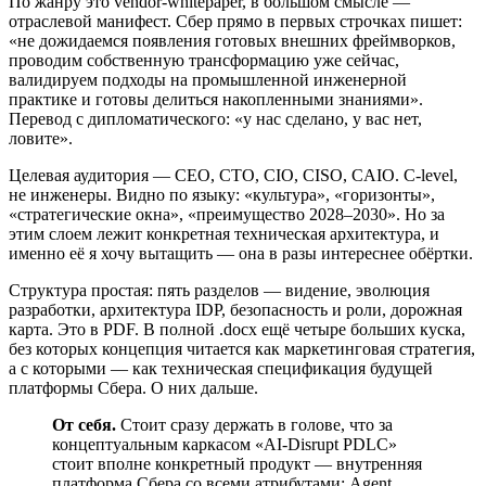
По жанру это vendor-whitepaper, в большом смысле —
отраслевой манифест. Сбер прямо в первых строчках пишет:
«не дожидаемся появления готовых внешних фреймворков,
проводим собственную трансформацию уже сейчас,
валидируем подходы на промышленной инженерной
практике и готовы делиться накопленными знаниями».
Перевод с дипломатического: «у нас сделано, у вас нет,
ловите».
Целевая аудитория — CEO, CTO, CIO, CISO, CAIO. C-level,
не инженеры. Видно по языку: «культура», «горизонты»,
«стратегические окна», «преимущество 2028–2030». Но за
этим слоем лежит конкретная техническая архитектура, и
именно её я хочу вытащить — она в разы интереснее обёртки.
Структура простая: пять разделов — видение, эволюция
разработки, архитектура IDP, безопасность и роли, дорожная
карта. Это в PDF. В полной .docx ещё четыре больших куска,
без которых концепция читается как маркетинговая стратегия,
а с которыми — как техническая спецификация будущей
платформы Сбера. О них дальше.
От себя.
Стоит сразу держать в голове, что за
концептуальным каркасом «AI-Disrupt PDLC»
стоит вполне конкретный продукт — внутренняя
платформа Сбера со всеми атрибутами: Agent