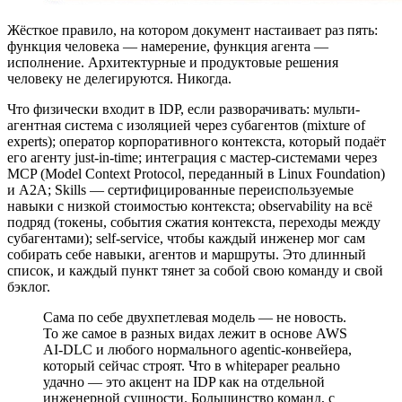
Жёсткое правило, на котором документ настаивает раз пять:
функция человека — намерение, функция агента —
исполнение. Архитектурные и продуктовые решения
человеку не делегируются. Никогда.
Что физически входит в IDP, если разворачивать: мульти-
агентная система с изоляцией через субагентов (mixture of
experts); оператор корпоративного контекста, который подаёт
его агенту just-in-time; интеграция с мастер-системами через
MCP (Model Context Protocol, переданный в Linux Foundation)
и A2A; Skills — сертифицированные переиспользуемые
навыки с низкой стоимостью контекста; observability на всё
подряд (токены, события сжатия контекста, переходы между
субагентами); self-service, чтобы каждый инженер мог сам
собирать себе навыки, агентов и маршруты. Это длинный
список, и каждый пункт тянет за собой свою команду и свой
бэклог.
Сама по себе двухпетлевая модель — не новость.
То же самое в разных видах лежит в основе AWS
AI-DLC и любого нормального agentic-конвейера,
который сейчас строят. Что в whitepaper реально
удачно — это акцент на IDP как на отдельной
инженерной сущности. Большинство команд, с