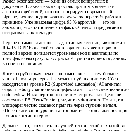
Раздел безопасности — один из самых конкретных в
документе. Главная мысль простая: при том количестве
агентских действий, которое генерирует современный
pipeline, ручное подтверждение «yes/no» перестаёт работать в
принципе. Уже знакомая цифра 93 % approvals — это не
аномалия, это статистический факт. От него и предлагается
отстраивать архитектуру.
Первое и самое заметное — адаптивная лестница автономии
R0–R5. В PDF она ещё «просто адаптивная лестница», в
полной версии появляется уровневый код и адаптация по
трём факторам сразу: класс риска × чувствительность данных
× горизонт влияния.
Логика грубо такая: чем выше класс риска — тем больше
явных human-проверок. На момент публикации сам Сбер
находится на уровне R2 (Supervised automation): AI-агентам
отдали работу с минорными дефектами — от отслеживания до
code review. Инженер только принимает результат. Целевое
состояние, R5 (Zero-Friction), звучит амбициозно. Но и тут в
whitepaper честно сказано: прыгать через ступени нельзя.
«Перепрыгивание уровней автономии» — отдельная позиция
в списке антипаттернов.
Дальше — то, что я считаю лучшей технической находкой во
всём документе. Pre-trust initialization window. Это про первые