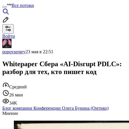
Все потоки
Войти
popovsergey
23 мая в 22:51
Whitepaper Сбера «AI-Disrupt PDLC»:
разбор для тех, кто пишет код
Средний
26 мин
34K
Блог компании Конференции Олега Бунина (Онтико)
Мнение