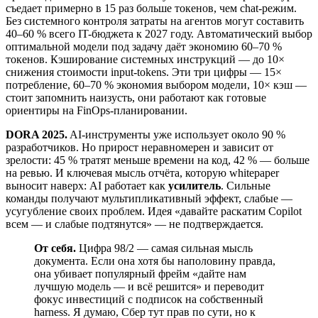
съедает примерно в 15 раз больше токенов, чем chat-режим.
Без системного контроля затраты на агентов могут составить
40–60 % всего IT-бюджета к 2027 году. Автоматический выбор
оптимальной модели под задачу даёт экономию 60–70 %
токенов. Кэширование системных инструкций — до 10×
снижения стоимости input-tokens. Эти три цифры — 15×
потребление, 60–70 % экономия выбором модели, 10× кэш —
стоит запомнить наизусть, они работают как готовые
ориентиры на FinOps-планировании.
DORA 2025.
AI-инструменты уже использует около 90 %
разработчиков. Но прирост неравномерен и зависит от
зрелости: 45 % тратят меньше времени на код, 42 % — больше
на ревью. И ключевая мысль отчёта, которую whitepaper
выносит наверх: AI работает как
усилитель
. Сильные
команды получают мультипликативный эффект, слабые —
усугубление своих проблем. Идея «давайте раскатим Copilot
всем — и слабые подтянутся» — не подтверждается.
От себя.
Цифра 98/2 — самая сильная мысль
документа. Если она хотя бы наполовину правда,
она убивает популярный фрейм «дайте нам
лучшую модель — и всё решится» и переводит
фокус инвестиций с подписок на собственный
harness. Я думаю, Сбер тут прав по сути, но к