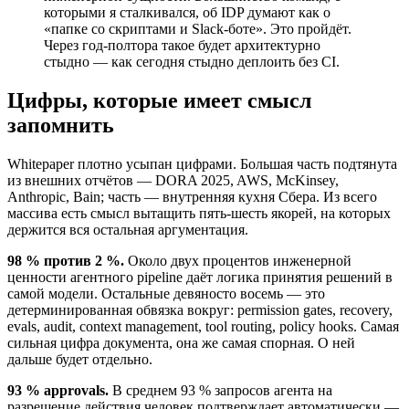
которыми я сталкивался, об IDP думают как о
«папке со скриптами и Slack-боте». Это пройдёт.
Через год-полтора такое будет архитектурно
стыдно — как сегодня стыдно деплоить без CI.
Цифры, которые имеет смысл
запомнить
Whitepaper плотно усыпан цифрами. Большая часть подтянута
из внешних отчётов — DORA 2025, AWS, McKinsey,
Anthropic, Bain; часть — внутренняя кухня Сбера. Из всего
массива есть смысл вытащить пять-шесть якорей, на которых
держится вся остальная аргументация.
98 % против 2 %.
Около двух процентов инженерной
ценности агентного pipeline даёт логика принятия решений в
самой модели. Остальные девяносто восемь — это
детерминированная обвязка вокруг: permission gates, recovery,
evals, audit, context management, tool routing, policy hooks. Самая
сильная цифра документа, она же самая спорная. О ней
дальше будет отдельно.
93 % approvals.
В среднем 93 % запросов агента на
разрешение действия человек подтверждает автоматически —