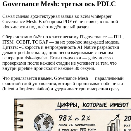
Governance Mesh: третья ось PDLC
Самая смелая архитектурная заявка во всём whitepaper —
Governance Mesh. В обзорном PDF её нет вовсе; в полной
.docx-версии под неё отведён целый раздел.
Сбер системно бьёт по классическому IT-governance — ITIL,
ITSM, COBIT, TOGAF — за их post-hoc stage-gated модель.
Цитата: «Скорость и непрозрачность AI-Native разработки
делают post-hoc валидацию несоизмеримыми с темпом
генерации risk-signals». Если по-русски — gate-process с
проверками после каждой стадии не успевает за тем, что
внутри pipeline происходит каждые 30 секунд.
Что предлагается взамен. Governance Mesh — параллельный
сквозной слой управления, который пронизывает обе петли
(Intent и Implementation) и удерживает три измерения сразу.