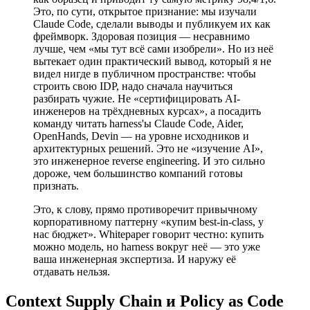
Это, по сути, открытое признание: мы изучали
Claude Code, сделали выводы и публикуем их как
фреймворк. Здоровая позиция — несравнимо
лучше, чем «мы тут всё сами изобрели». Но из неё
вытекает один практический вывод, который я не
видел нигде в публичном пространстве: чтобы
строить свою IDP, надо сначала научиться
разбирать чужие. Не «сертифицировать AI-
инженеров на трёхдневных курсах», а посадить
команду читать harness'ы Claude Code, Aider,
OpenHands, Devin — на уровне исходников и
архитектурных решений. Это не «изучение AI»,
это инженерное reverse engineering. И это сильно
дороже, чем большинство компаний готовы
признать.
Это, к слову, прямо противоречит привычному
корпоративному паттерну «купим best-in-class, у
нас бюджет». Whitepaper говорит честно: купить
можно модель, но harness вокруг неё — это уже
ваша инженерная экспертиза. И наружу её
отдавать нельзя.
Context Supply Chain и Policy as Code