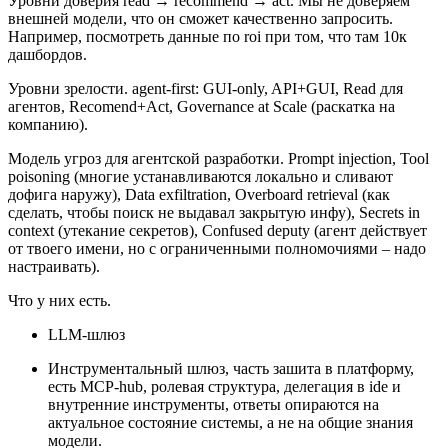
Уровни доверия read → recommend → act. Мы не доверяем
внешней модели, что он сможет качественно запросить.
Например, посмотреть данные по roi при том, что там 10к
дашбордов.
Уровни зрелости. agent-first: GUI-only, API+GUI, Read для
агентов, Recomend+Act, Governance at Scale (раскатка на
компанию).
Модель угроз для агентской разработки. Prompt injection, Tool
poisoning (многие устанавливаются локально и сливают
дофига наружу), Data exfiltration, Overboard retrieval (как
сделать, чтобы поиск не выдавал закрытую инфу), Secrets in
context (утекание секретов), Confused deputy (агент действует
от твоего имени, но с ограниченными полномочиями – надо
настраивать).
Что у них есть.
LLM-шлюз
Инструментальный шлюз, часть зашита в платформу,
есть MCP-hub, ролевая структура, делегация в ide и
внутренние инструменты, ответы опираются на
актуальное состояние системы, а не на общие знания
модели.