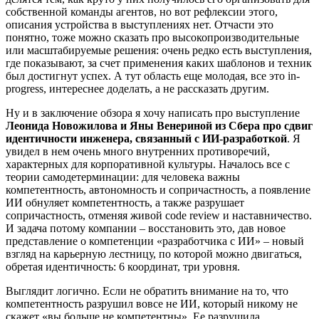
собственной команды агентов, но вот рефлексии этого,
описания устройства в выступлениях нет. Отчасти это
понятно, тоже можно сказать про высокопроизводительные
или масштабируемые решения: очень редко есть выступления,
где показывают, за счет применения каких шаблонов и техник
был достигнут успех. А тут область еще молодая, все это in-
progress, интереснее доделать, а не рассказать другим.
Ну и в заключение обзора я хочу написать про выступление
Леонида Новожилова и Яны Венериной из Сбера про сдвиг
идентичности инженера, связанный с ИИ-разработкой
. Я
увидел в нем очень много внутренних противоречий,
характерных для корпоративной культуры. Началось все с
теории самодетерминации: для человека важны
компетентность, автономность и сопричастность, а появление
ИИ обнуляет компетентность, а также разрушает
сопричастность, отменяя живой code review и наставничество.
И задача потому компании – восстановить это, дав новое
представление о компетенции «разработчика с ИИ» – новый
взгляд на карьерную лестницу, по которой можно двигаться,
обретая идентичность: 6 координат, три уровня.
Выглядит логично. Если не обратить внимание на то, что
компетентность разрушил вовсе не ИИ, который никому не
скажет «вы больше не компетентны». Ее разрушила