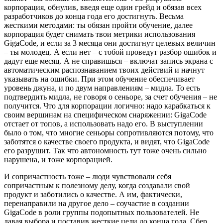
корпорация, обнулив, введя еще один грейд и обязав всех
разработчиков до конца года его достигнуть. Весьма
жесткими методами: ты обязан пройти обучение, далее
корпорация будет снимать твои метрики использования
GigaCode, и если за 3 месяца они достигнут целевых величин
– ты молодец. А если нет – с тобой проведут разбор ошибок и
дадут еще месяц. А не справишься – включат запись экрана с
автоматическим распознаванием твоих действий и начнут
указывать на ошибки. При этом обучение обеспечивает
уровень джуна, и по двум направлениям – мидла. То есть
подтвердить мидла, не говоря о сеньоре, за счет обучения – не
получится. Что для корпорации логично: надо карабкаться к
своим вершинам на специфическом снаряжении: GigaCode
отстает от топов, а использовать надо его. В выступлении
было о том, что многие сеньоры сопротивляются потому, что
заботятся о качестве своего продукта, и видят, что GigaCode
его разрушит. Так что автономность тут тоже очень сильно
нарушена, и тоже корпорацией.
И сопричастность тоже – люди чувствовали себя
сопричастным к полезному делу, когда создавали свой
продукт и заботились о качестве. А им, фактически,
перенаправили на другое дело – соучастие в создании
GigaCode в роли группы подопытных пользователей. Не
давая выбора и поставив жесткие цели до конца года. Сбер