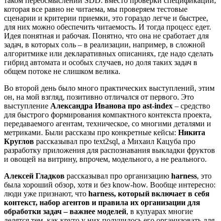
таком переосмыслении SDD: вместо проверки спецификации,
которая все равно не читаема, мы проверяем тестовые
сценарии и критерии приемки, это гораздо легче и быстрее,
для них можно обеспечить читаемость. И тогда процесс едет.
Идея понятная и рабочая. Понятно, что она не сработает для
задач, в которых соль – в реализации, например, в сложной
алгоритмике или декларативных описаниях, где надо сделать
гибрид автомата и особых случаев, но доля таких задач в
общем потоке не слишком велика.
Во второй день было много практических выступлений, этим
он, на мой взгляд, позитивно отличался от первого. Это
выступление
Александра Иванова про ast-index
– средство
для быстрого формирования компактного контекста проекта,
передаваемого агентам, техническое, со многими деталями и
метриками. Были рассказы про конкретные кейсы:
Никита
Круглов
рассказывал про text2sql, а Михаил Кацуба про
разработку приложения для распознавания выкладки фруктов
и овощей на витрину, впрочем, модельного, а не реального.
Алексей Гладков
рассказывал про организацию
harness
, это
была хороший обзор, хотя и без know-how. Вообще интересно:
люди уже признают, что
harness, который включает в себя
контекст, набор агентов и правила их организации для
обработки задач – важнее моделей
, в кулуарах многие
делятся тем, как круто у них получилось его организовать для