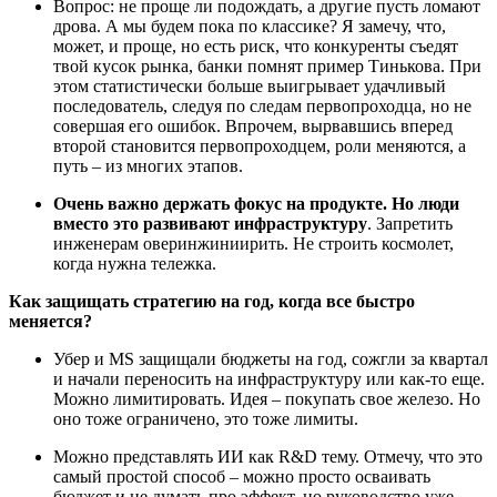
Вопрос: не проще ли подождать, а другие пусть ломают
дрова. А мы будем пока по классике? Я замечу, что,
может, и проще, но есть риск, что конкуренты съедят
твой кусок рынка, банки помнят пример Тинькова. При
этом статистически больше выигрывает удачливый
последователь, следуя по следам первопроходца, но не
совершая его ошибок. Впрочем, вырвавшись вперед
второй становится первопроходцем, роли меняются, а
путь – из многих этапов.
Очень важно держать фокус на продукте. Но люди
вместо это развивают инфраструктуру
. Запретить
инженерам оверинжиниирить. Не строить космолет,
когда нужна тележка.
Как защищать стратегию на год, когда все быстро
меняется?
Убер и MS защищали бюджеты на год, сожгли за квартал
и начали переносить на инфраструктуру или как-то еще.
Можно лимитировать. Идея – покупать свое железо. Но
оно тоже ограничено, это тоже лимиты.
Можно представлять ИИ как R&D тему. Отмечу, что это
самый простой способ – можно просто осваивать
бюджет и не думать про эффект, но руководство уже