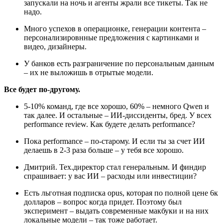
запускали на ночь и агенты жрали все тикеты. Так не
надо.
Много успехов в операционке, генерации контента –
персонализировнные предложения с картинками и
видео, дизайнеры.
У банков есть разграничение по персональным данным
– их не выложишь в отрытые модели.
Все будет по-другому.
5-10% команд, где все хорошо, 60% – немного Qwen и
так далее. И остальные – ИИ-диссиденты, бред. У всех
performance review. Как будете делать performance?
Пока performance – по-старому. И если ты за счет ИИ
делаешь в 2-3 раза больше – у тебя все хорошо.
Дмитрий. Тех.директор стал генеральным. И финдир
спрашивает: у вас ИИ – расходы или инвестиции?
Есть льготная подписка opus, которая по полной цене 6к
долларов – вопрос когда придет. Поэтому был
эксперимент – выдать современные макбуки и на них
локальные модели – так тоже работает.