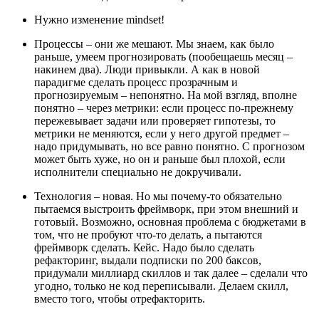
Нужно изменение mindset!
Процессы – они же мешают. Мы знаем, как было
раньше, умеем прогнозировать (пообещаешь месяц –
накинем два). Люди привыкли. А как в новой
парадигме сделать процесс прозрачным и
прогнозируемым – непонятно. На мой взгляд, вполне
понятно – через метрики: если процесс по-прежнему
пережевывает задачи или проверяет гипотезы, то
метрики не меняются, если у него другой предмет –
надо придумывать, но все равно понятно. С прогнозом
может быть хуже, но он и раньше был плохой, если
исполнители специально не докручивали.
Технология – новая. Но мы почему-то обязательно
пытаемся выстроить фреймворк, при этом внешний и
готовый. Возможно, основная проблема с бюджетами в
том, что не пробуют что-то делать, а пытаются
фреймворк сделать. Кейс. Надо было сделать
рефакторинг, выдали подписки по 200 баксов,
придумали миллиард скиллов и так далее – сделали что
угодно, только не код переписывали. Делаем скилл,
вместо того, чтобы отрефакторить.