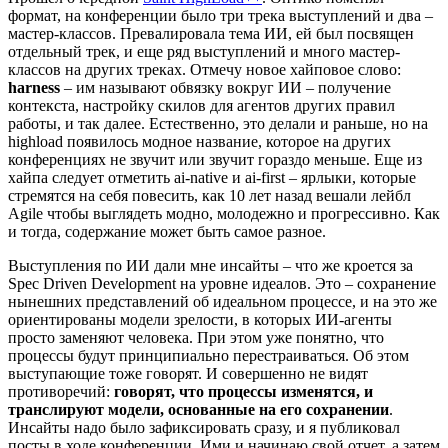
формат, на конференции было три трека выступлений и два –
мастер-классов. Превалировала тема ИИ, ей был посвящен
отдельный трек, и еще ряд выступлений и много мастер-
классов на других треках. Отмечу новое хайповое слово:
harness
– им называют обвязку вокруг ИИ – получение
контекста, настройку скилов для агентов других правил
работы, и так далее. Естественно, это делали и раньше, но на
highload появилось модное название, которое на других
конференциях не звучит или звучит гораздо меньше. Еще из
хайпа следует отметить ai-native и ai-first – ярлыки, которые
стремятся на себя повесить, как 10 лет назад вешали лейбл
Agile чтобы выглядеть модно, молодежно и прогрессивно. Как
и тогда, содержание может быть самое разное.
Выступления по ИИ дали мне инсайты – что же кроется за
Spec Driven Development на уровне идеалов. Это – сохранение
нынешних представлений об идеальном процессе, и на это же
ориентированы модели зрелости, в которых ИИ-агенты
просто заменяют человека. При этом уже понятно, что
процессы будут принципиально перестраиваться. Об этом
выступающие тоже говорят. И совершенно не видят
противоречий:
говорят, что процессы изменятся, и
транслируют модели, основанные на его сохранении
.
Инсайты надо было зафиксировать сразу, и я публиковал
посты в ходе конференции. Ими и начинаю свой отчет, а затем