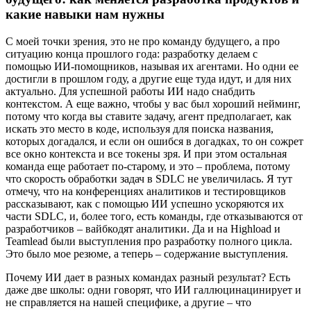
какие навыки нам нужны
С моей точки зрения, это не про команду будущего, а про
ситуацию конца прошлого года: разработку делаем с
помощью ИИ-помощников, называя их агентами. Но одни ее
достигли в прошлом году, а другие еще туда идут, и для них
актуально. Для успешной работы ИИ надо снабдить
контекстом. А еще важно, чтобы у вас был хороший нейминг,
потому что когда вы ставите задачу, агент предполагает, как
искать это место в коде, используя для поиска названия,
которых догадался, и если он ошибся в догадках, то он сожрет
все окно контекста и все токены зря. И при этом остальная
команда еще работает по-старому, и это – проблема, потому
что скорость обработки задач в SDLC не увеличилась. Я тут
отмечу, что на конференциях аналитиков и тестировщиков
рассказывают, как с помощью ИИ успешно ускоряются их
части SDLC, и, более того, есть команды, где отказываются от
разработчиков – вайбкодят аналитики. Да и на Highload и
Teamlead были выступления про разработку полного цикла.
Это было мое резюме, а теперь – содержание выступления.
Почему ИИ дает в разных командах разный результат? Есть
даже две школы: одни говорят, что ИИ галлюцинацинирует и
не справляется на нашей специфике, а другие – что