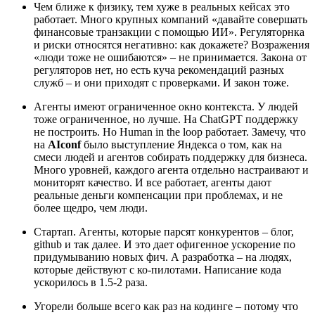
Чем ближе к физику, тем хуже в реальных кейсах это
работает. Много крупных компаний «давайте совершать
финансовые транзакции с помощью ИИ». Регуляторнка
и риски относятся негативно: как докажете? Возражения
«люди тоже не ошибаются» – не принимается. Закона от
регуляторов нет, но есть куча рекомендаций разных
служб – и они приходят с проверками. И закон тоже.
Агенты имеют ограниченное окно контекста. У людей
тоже ограниченное, но лучше. На ChatGPT поддержку
не построить. Но Human in the loop работает. Замечу, что
на
AIconf
было выступление Яндекса о том, как на
смеси людей и агентов собирать поддержку для бизнеса.
Много уровней, каждого агента отдельно настраивают и
мониторят качество. И все работает, агенты дают
реальные деньги компенсации при проблемах, и не
более щедро, чем люди.
Стартап. Агенты, которые парсят конкурентов – блог,
github и так далее. И это дает офигенное ускорение по
придумыванию новых фич. А разработка – на людях,
которые действуют с ко-пилотами. Написание кода
ускорилось в 1.5-2 раза.
Угорели больше всего как раз на кодинге – потому что