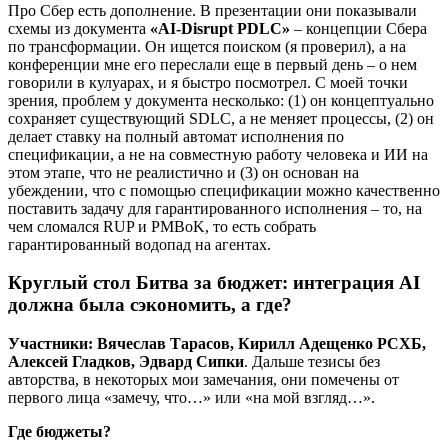
Про Сбер есть дополнение. В презентации они показывали
схемы из документа
«AI-Disrupt PDLC»
– концепции Сбера
по трансформации. Он ищется поиском (я проверил), а на
конференции мне его переслали еще в первый день – о нем
говорили в кулуарах, и я быстро посмотрел. С моей точки
зрения, проблем у документа несколько: (1) он концептуально
сохраняет существующий SDLC, а не меняет процессы, (2) он
делает ставку на полный автомат исполнения по
спецификации, а не на совместную работу человека и ИИ на
этом этапе, что не реалистично и (3) он основан на
убеждении, что с помощью спецификации можно качественно
поставить задачу для гарантированного исполнения – то, на
чем сломался RUP и PMBoK, то есть собрать
гарантированный водопад на агентах.
Круглый стол Битва за бюджет: интеграция AI
должна была сэкономить, а где?
Участники: Вячеслав Тарасов, Кирилл Адещенко РСХБ,
Алексей Гладков, Эдвард Сипки
. Дальше тезисы без
авторства, в некоторых мои замечания, они помечены от
первого лица «замечу, что…» или «на мой взгляд…».
Где бюджеты?