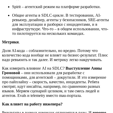
Spirit – агентский режим на платформе разработки.
Общие агенты в SDLC-цикле. В тестировании, AI-
ревьюер, дизайнер, агенты у безопасников, SRE-агенты
для эксплуатации и разборки с инцидентами, и в
инфраструткуре. Что-то – в общем использовании, что-
то пилотируется на нескольких командах.
Метрики
.
Доля AI-кода – соблазнительно, но вредно. Потому что
количество кода вообще не влияет на бизнес-результат. Плюс
надо ревьюить и так далее. И метрику легко накручивать.
Как измерить влияние AI на SDLC?
Выступление Анны
Громовой
– они использовали для разработке с
помощниками, для агентской – докрутили. И это измерение
про пайплайну – скорость, качество, инциденты. Ребята
смотрят, идут инсайты, например, по сравнению разных
языков. Меряем сценарий целиком, и там смесь людей и
агентов. Evals и telemetry вместо mau-портала.
Как влияет на работу инженера?
Результаты в разных командах отличается в разы. И
хорошо