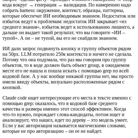
кода вокруг → генерация → валидация. По намерению надо
собрать harness: окружение, контекст, образцы, паттерны,
которые обеспечат ИИ необходимым знанием. Недостаток или
избыток ведут к проблемам: недостаток ИИ закрывает «из
среднего знания», избыток ведет к использованию лишнего, а
дальше он выдает такой результат, что вы говорите «ИИ –
тупой». А он – не тупой, вы его не снабдили знанием.
ИИ дали запрос подвинуть кнопку и группу объектов рядом
на 50px. LLM потратило 250к контекста и ничего не сделала.
Потому что она подумала, что раз мы говорим про группу
объектов, то в коде должен быть объект group, в ожидаемом
месте его не нашла и пошла искать с помощью grep по всей
кодовой базе. А у нас вообще никакой группы нет, мы просто
имели ввиду объекты, визуально расположенные рядом с
кнопкой.
Claude code ищет интересующие его места в тексте именно с
помощью grep: оказалось, что в кодовой базе среднего
качества и размера именно этот способ эффективен. Когда
что-то нужно, порождает слова-кандидаты, потом ищет и
анализирует, что нашел, идет по дереву – это модель умеет.
Если у вас авторизация называется магическими словами,
которые не про авторизацию – он ее не найдет.