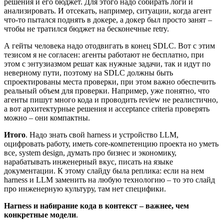
решения и его бюджет. Для этого надо собирать логи и
анализировать. И отсекать, например, ситуации, когда агент
что-то пытался поднять в докере, а докер был просто занят –
чтобы не тратился бюджет на бесконечные retry.
А гейты человека надо отодвигать в конец SDLC. Вот с этим
тезисом я не согласен: агенты работают не бесплатно, при
этом с энтузиазмом решат как нужные задачи, так и идут по
неверному пути, поэтому на SDLC должны быть
спроектированы места проверки, при этом важно обеспечить
реальный объем для проверки. Например, уже понятно, что
агенты пишут много кода и проводить review не реалистично,
а вот архитектурные решения и acceptance criteria проверять
можно – они компактны.
Итого
. Надо знать свой harness и устройство LLM,
оцифровать работу, иметь core-компетенцию проекта но уметь
все, system design, думать про бизнес и экономику,
нарабатывать инженерный вкус, писать на языке
документации. К этому слайду была реплика: если на нем
harness и LLM заменить на любую технологию – то это слайд
про инженерную культуру, там нет специфики.
Harness и набирание кода в контекст – важнее, чем
конкретные модели
.