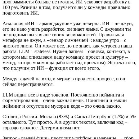
программисты больше не нужны, ИИ ускоряет разработку в
100 раз. Разница в том, получается ли у команды правильно
подготовить ИИ.
Аналогия «ИИ – армия джунов» уже неверна. ИИ – не джун,
его не надо учить разработке, он знает языке. С джунами ты
не поднимешься выше своих возможностей. Правильная
метафора не джун, а «сеньор с амнезией»: каждое утро – с
чистого листа. Он может все, но не знает, как устроена наша
работа. LLM – stateless. Нужен harness – обвязка, контекст, в
котором мы описываем нашу команду, проект и культуру –
метод, которым команда работает над проектом). Эффект того,
что получим от ИИ – функция от всего этого.
Между задачей на вход и мерже в прод есть процесс, и он
сейчас перестраивается.
LLM видит все в виде токенов. Постоянство нейминга и
форматирования – очень важная вещь. Понятный и емкий
нейминг и отсутствие мусора в коде – это очень важно.
Столица России: Москва (83%) и Санкт-Петербург (12%) и 5%
остального. Тут просто. А в других текстах, включая код –
гораздо сложнее. Детерминизма нет.
Запрос «сделай фичу» проходит workflow: намерение → сбор