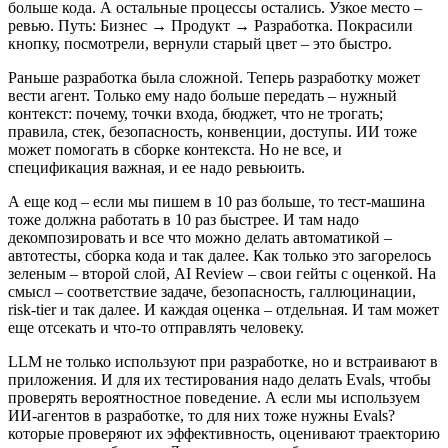
больше кода. А остальные процессы остались. Узкое место –
ревью. Путь: Бизнес → Продукт → Разработка. Покрасили
кнопку, посмотрели, вернули старый цвет – это быстро.
Раньше разработка была сложной. Теперь разработку может
вести агент. Только ему надо больше передать – нужный
контекст: почему, точки входа, бюджет, что не трогать;
правила, стек, безопасность, конвенции, доступы. ИИ тоже
может помогать в сборке контекста. Но не все, и
спецификация важная, и ее надо ревьюить.
А еще код – если мы пишем в 10 раз больше, то тест-машина
тоже должна работать в 10 раз быстрее. И там надо
декомпозировать и все что можно делать автоматикой –
автотесты, сборка кода и так далее. Как только это загорелось
зеленым – второй слой, AI Review – свои гейты с оценкой. На
смысл – соответствие задаче, безопасность, галлюцинации,
risk-tier и так далее. И каждая оценка – отдельная. И там может
еще отсекать и что-то отправлять человеку.
LLM не только используют при разработке, но и встраивают в
приложения. И для их тестирования надо делать Evals, чтобы
проверять вероятностное поведение. А если мы используем
ИИ-агентов в разработке, то для них тоже нужны Evals?
которые проверяют их эффективность, оценивают траекторию