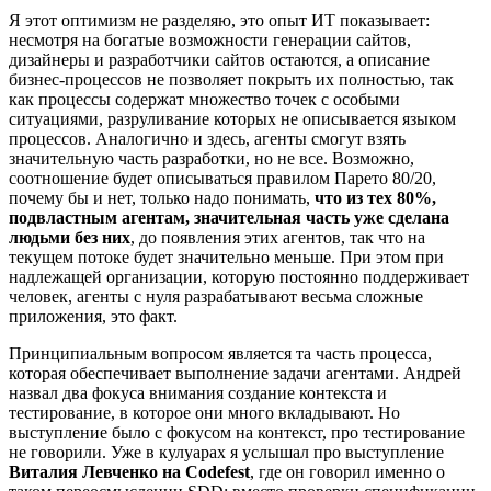
Я этот оптимизм не разделяю, это опыт ИТ показывает:
несмотря на богатые возможности генерации сайтов,
дизайнеры и разработчики сайтов остаются, а описание
бизнес-процессов не позволяет покрыть их полностью, так
как процессы содержат множество точек с особыми
ситуациями, разруливание которых не описывается языком
процессов. Аналогично и здесь, агенты смогут взять
значительную часть разработки, но не все. Возможно,
соотношение будет описываться правилом Парето 80/20,
почему бы и нет, только надо понимать,
что из тех 80%,
подвластным агентам, значительная часть уже сделана
людьми без них
, до появления этих агентов, так что на
текущем потоке будет значительно меньше. При этом при
надлежащей организации, которую постоянно поддерживает
человек, агенты с нуля разрабатывают весьма сложные
приложения, это факт.
Принципиальным вопросом является та часть процесса,
которая обеспечивает выполнение задачи агентами. Андрей
назвал два фокуса внимания создание контекста и
тестирование, в которое они много вкладывают. Но
выступление было с фокусом на контекст, про тестирование
не говорили. Уже в кулуарах я услышал про выступление
Виталия Левченко на Codefest
, где он говорил именно о