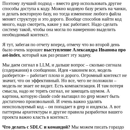
Поэтому лучший подход – вместо grep использовать другие
способы доступа к коду. Можно кодовую базу резать на чанки,
и делать векторную базу, но тогда изменение любого файла
меняет структуру и это дорого. Вообще способов найти код
много, надо смотреть, какие у вас работают. Надо сделать
систему такой, чтобы она могла по намерению выделить
необходимый контекст.
Я тут, забегая по отчету вперед, отмечу что во второй день
было очень хорошее
выступление Александра Иванова про
ast-index
, который как раз решает эту задачу.
Мы даем сигнал в LLM, и дальше вопрос – сколько сигнала
(содержания) в сообщении. Идея «закинем все, модель
разберется» – работает плохо и дорого. Огромный контекст не
значит, что он эффективный. Но все, чего не положили –
модель не знает не видит. Есть компактизация. И там потеря
смысла, надо не терять сигнал, не замещать шумом. А
картина, которую claude code вытащил по grep может быть
достаточно произвольной. И очень важно удалять
неиспользуемый код – он попадает в grep и индексы. А вот
паттерны архитектуры и другие правила разработки вашего
проекта важно класть в контекст.
Что делать с SDLC и командой?
Мы можем писать гораздо