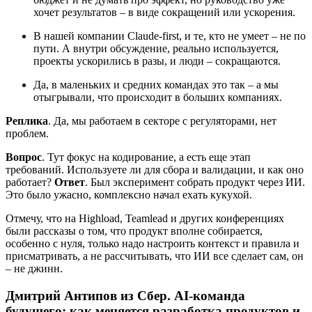
хочет результатов – в виде сокращений или ускорения.
В нашей компании Claude-first, и те, кто не умеет – не по
пути. А внутри обсуждение, реально используется,
проекты ускорились в разы, и люди – сокращаются.
Да, в маленьких и средних командах это так – а мы
отыгрывали, что происходит в больших компаниях.
Реплика
. Да, мы работаем в секторе с регуляторами, нет
проблем.
Вопрос
. Тут фокус на кодирование, а есть еще этап
требований. Используете ли для сбора и валидации, и как оно
работает?
Ответ
. Был эксперимент собрать продукт через ИИ.
Это было ужасно, комплексно начал ехать кукухой.
Отмечу, что на Highload, Teamlead и других конференциях
были рассказы о том, что продукт вполне собирается,
особенно с нуля, только надо настроить контекст и правила и
присматривать, а не рассчитывать, что ИИ все сделает сам, он
– не джинн.
Дмитрий Антипов из Сбер. AI-команда
будущего: как меняется разработка продуктов и