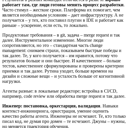
работает там, где люди готовы менять процесс разработки
.
Часто стимул – жесткие сроки. Платформа их помогает, чем
является необходимым условиям – дает инфраструктуру. А не
получается – у тех, кто поставил плугин в IDE и работает как
раньше – ускорение, если есть, то локально.
Продуктовые требования – в git, задача – merge request и так
далее. Инструментальное изменение. Многие люди
сопротивляются, но это – стандартная часть change
management: снимаем страхи, показываем быстрые победы и
так далее. Те, у кого получается – им нравится, потому что
результатов больше и они быстрее. И качественнее – больше
тестов, качественнее сформулированы и проверены критерии
приемки и так далее. Рутина уходит, больше времени на
дизайн и сложные вещи – и усталость больше от когнитивной
нагрузки.
Агенты разные: в локальные редакторе; встройка в CI/CD,
например, code review или обработка merge request и так далее.
Инженер: постановка, оркестарция, валидация
. Навыки
контекст-инжиниринга, оркестрация, умение оценить
качество работы агента. Инженеры не исчезают. Те, кто только
писал код, не думая про домен – те исчезают. Джуны – нужны,
но меняется траектория обучения.