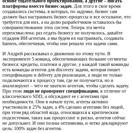
основе тщательного проектирования, а другие – писать
платформы вместо бизнес-задач
. Для этого в свое время
создавались системы, в которых, по задумке, бизнес сам
должен был настраивать бизнес-процессы и все остальное, что
требуется для них, а на долю разработчиков оставалось бы
совершенствование этих систем. Теперь эта мечта
переосмыслена: раз отдать бизнесу не получилось, давайте
отдадим ИИ-агентам, а мы будем их настраивать, создавать
harness, обеспечивая, чтобы они решали эти задачи сами.
И Андрей рассказывал о движении по этому пути. В
эксперименте 5 команд, обеспечивающих большие сегменты
бизнеса: кредиты, платежи и другие, у каждой такой команды
есть команды агентов для discovery задачи, которая пишет
спецификации и delivery для реализации, а люди не только
подключаются к процессу там, где не получается, но и
анализируют – чего не хватило агентам, чтобы сделать задачу.
При этом
люди не проверяют спецификацию
, в отличие от
классического SDD, а обсуждают ее с агентами при
необходимости. Они в начале пути, агенты активно
участвовали в 25% задач, а 4% сделано агентами без людей,
при этом ряд областей кода, относящихся к критическим
подсистемам, таких как процессинг и риски, агентов сейчас
не допускают. И они полны оптимизма, и четко декларируют
цель: 100% задач без агентов.