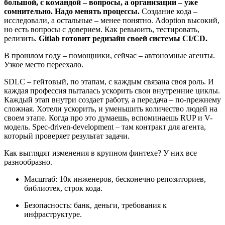
большой, с командой – вопросы, а организации – уже
сомнительно. Надо менять процессы.
Создание кода –
исследовали, а остальные – менее понятно. Adoption высокий,
но есть вопросы с доверием. Как ревьюить, тестировать,
релизить.
Gitlab готовит редизайн своей системы CI/CD.
В прошлом году – помощники, сейчас – автономные агенты.
Узкое место переехало.
SDLC – гейтовый, по этапам, с каждым связана своя роль. И
каждая профессия пыталась ускорить свои внутренние циклы.
Каждый этап внутри создает работу, а передача – по-прежнему
сложная. Хотели ускорить, и уменьшить количество людей на
своем этапе. Когда про это думаешь, вспоминаешь RUP и V-
модель. Spec-driven-development – там контракт для агента,
который проверяет результат задачи.
Как выглядят изменения в крупном финтехе? У них все
разнообразно.
Масштаб: 10к инженеров, бесконечно репозиториев,
библиотек, строк кода.
Безопасность: банк, деньги, требования к
инфраструктуре.