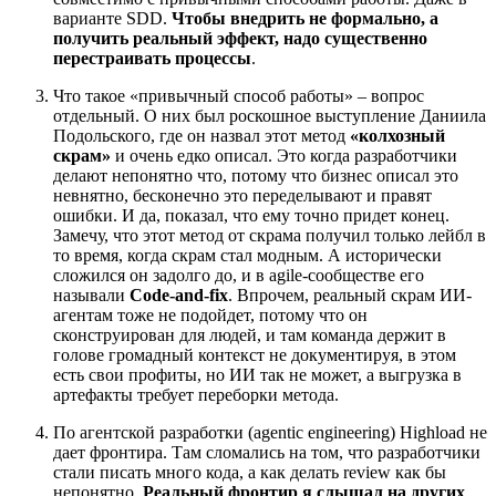
варианте SDD.
Чтобы внедрить не формально, а
получить реальный эффект, надо существенно
перестраивать процессы
.
Что такое «привычный способ работы» – вопрос
отдельный. О них был роскошное выступление Даниила
Подольского, где он назвал этот метод
«колхозный
скрам»
и очень едко описал. Это когда разработчики
делают непонятно что, потому что бизнес описал это
невнятно, бесконечно это переделывают и правят
ошибки. И да, показал, что ему точно придет конец.
Замечу, что этот метод от скрама получил только лейбл в
то время, когда скрам стал модным. А исторически
сложился он задолго до, и в agile-сообществе его
называли
Code-and-fix
. Впрочем, реальный скрам ИИ-
агентам тоже не подойдет, потому что он
сконструирован для людей, и там команда держит в
голове громадный контекст не документируя, в этом
есть свои профиты, но ИИ так не может, а выгрузка в
артефакты требует переборки метода.
По агентской разработки (agentic engineering) Highload не
дает фронтира. Там сломались на том, что разработчики
стали писать много кода, а как делать review как бы
непонятно.
Реальный фронтир я слышал на других