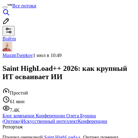
Все потоки
Войти
MaximTsepkov
1 июл в 10:49
Saint HighLoad++ 2026: как крупный
ИТ осваивает ИИ
Простой
61 мин
7.4K
Блог компании Конференции Олега Бунина
(Онтико)
Искусственный интеллект
Конференции
Репортаж
Прошел очередной
Saint HighLoad++
. Онтико поменял