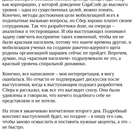
как корпорацию, у которой доведение GigaCode до высокого
уровня – одна из существенных целей, можно понять.
Конечно, методы достижения цели мобилизацией всех в
подопытные вызываю вопросы, но Сбер хорошо платит своим
сотрудникам. Так что разработчики done, на очереди –
аналитики и тестировщики. И оба выступающих понимают
задачу смягчить восприятие таких изменений, чтобы ни не
были красным насилием, потому что нынче времена другие, и
мобилизация ученых на создание ракетно-ядерного щита
родины организацией шарашек сейчас не пройдет. Впрочем,
думаю, под «красным насилием» подразумевали не это, а
красный уровень спиральной динамики.
Конечно, все написанное – моя интерпретация, я могу
ошибаться. Но отчасти ее подтверждает дискуссия после
выступления, когда к выступающим подошел разработчик
Сбера и рассказал, как все это выглядит снизу. Они были
удивлены и говорили, что ничего подобного себе не
представляли и не хотели.
На этом я заканчиваю впечатление второго дня. Подробный
конспект выступлений будет, но позднее – я пишу его сам,
чтобы заново осмыслить и поставить нужные акценты, а это –
не быстро.