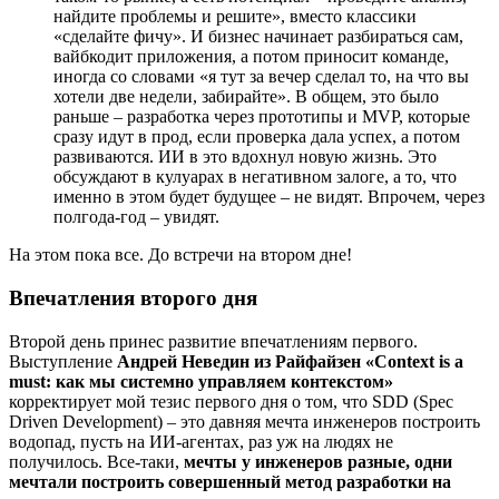
найдите проблемы и решите», вместо классики
«сделайте фичу». И бизнес начинает разбираться сам,
вайбкодит приложения, а потом приносит команде,
иногда со словами «я тут за вечер сделал то, на что вы
хотели две недели, забирайте». В общем, это было
раньше – разработка через прототипы и MVP, которые
сразу идут в прод, если проверка дала успех, а потом
развиваются. ИИ в это вдохнул новую жизнь. Это
обсуждают в кулуарах в негативном залоге, а то, что
именно в этом будет будущее – не видят. Впрочем, через
полгода-год – увидят.
На этом пока все. До встречи на втором дне!
Впечатления второго дня
Второй день принес развитие впечатлениям первого.
Выступление
Андрей Неведин из Райфайзен «Context is a
must: как мы системно управляем контекстом»
корректирует мой тезис первого дня о том, что SDD (Spec
Driven Development) – это давняя мечта инженеров построить
водопад, пусть на ИИ-агентах, раз уж на людях не
получилось. Все-таки,
мечты у инженеров разные, одни
мечтали построить совершенный метод разработки на