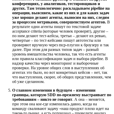
конференциях, у аналитиков, тестировщиков и
других. Там технологично: раскладываем pipeline на
операции, выясняем, какие из них и для каких задач
уже хорошо делают агенты, выносим на них, следим
за процессом метриками, совершенствуем агентов.
В
результате одни агенты пишут по текстовой задаче
acceptance criteria (которые человек проверят), другие –
по ним делают тест-кейсы, третьи – делают их ревью,
четвертые – по тест-кейсами пишут автотесты или
проверяют вручную через mcp-плугин к броузеру и так
далее. При этом для разных типов задач – разный
уровень вмешательства человека, так что есть агенты
или правила классификации задач и выбора pipeline. B
надзор качества через мониторинг и выборочные
проверки. На уровне общих слов в выступлениях об
агентах это было, но вот конкретных кейсов – нет, так
что выступления, скорее, об общих представлениях, чем
об уже сделанном.
О главном изменении в будущем – изменении
границы, которую SDD по-прежнему выстраивает по
требованиям – никто не говорит
. А она – меняется,
при этом она кое-где изменилась давно, когда на
команду сваливают задачу «наш продукт плохо идет на
таком-то рынке, а есть потенциал – проведите анализ,