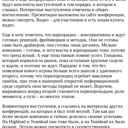
будут конспекты выступлений в том порядке, в котором я
слышал. Интересные выступления отмечены в общих
впечатлениях. Презентации выложены на сайте конференции,
можно смотреть. Видео – для участников и есть опция купить
видео.
Еще я хочу отметить, что корпорации – консервативны и ждут
готовых решений, фреймворков и методик. Они не готовы
сами быть драйвером, они готовы лишь догонять. Мелкие
компании – готовы, и энтузиасты в корпорациях тоже, потому
что тренд ясный. А еще топы банков помнят успех Тинькова,
который ворвался на рынок, пока остальные крупные сидели
и ждали, и поэтому не ждут. Парадокс в том, что без
появления нового игрока больше всего шансов у удачливого
второго, потому что первопроходец огребает максимум
ошибок, при этом в нынешней открытой информационной
среде спрятать свои методы первый не может. Впрочем,
вырвавшись вперед второй становится первопроходцем, роли
меняются, а путь – из многих этапов.
Комментируя выступления, я ссылаюсь на материалы других
конференций, на которых я был этой весной. Там как раз
более мелкие компании и гибкие делились своими успехами.
На Highload и Teamlead они тоже были, и на Teamlead их было
больше. Детали можно посмотреть в соответствующих