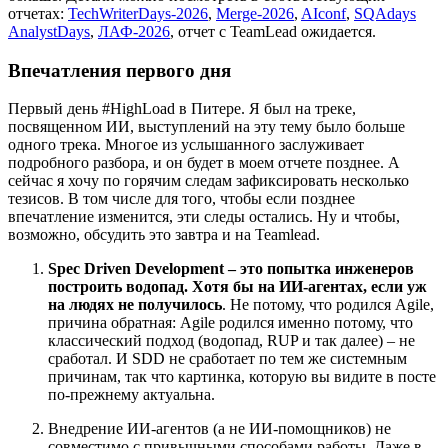
отчетах:
TechWriterDays-2026
,
Merge-2026
,
AIconf
,
SQAdays
AnalystDays
,
ЛАФ-2026
, отчет с TeamLead ожидается.
Впечатления первого дня
Первый день #HighLoad в Питере. Я был на треке,
посвященном ИИ, выступлений на эту тему было больше
одного трека. Многое из услышанного заслуживает
подробного разбора, и он будет в моем отчете позднее. А
сейчас я хочу по горячим следам зафиксировать несколько
тезисов. В том числе для того, чтобы если позднее
впечатление изменится, эти следы остались. Ну и чтобы,
возможно, обсудить это завтра и на Teamlead.
Spec Driven Development – это попытка инженеров
построить водопад. Хотя бы на ИИ-агентах, если уж
на людях не получилось
. Не потому, что родился Agile,
причина обратная: Agile родился именно потому, что
классический подход (водопад, RUP и так далее) – не
сработал. И SDD не сработает по тем же системным
причинам, так что картинка, которую вы видите в посте
по-прежнему актуальна.
Внедрение ИИ-агентов (а не ИИ-помощников) не
совместимо с привычными способами работы. Даже в