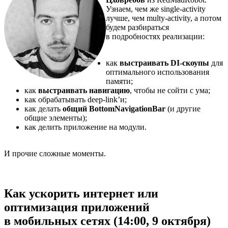
Узнаем, чем же single-activity
лучше, чем multy-activity, а потом
будем разбираться
в подробностях реализации:
как
выстраивать DI-скоупы
для
оптимального использования
памяти;
как
выстраивать навигацию
, чтобы не сойти с ума;
как обрабатывать deep-link’и;
как делать
общий BottomNavigationBar
(и другие
общие элементы);
как делить приложение на модули.
И прочие сложные моменты.
Как ускорить интернет или
оптимизация приложений
в мобильных сетях (14:00, 9 октября)