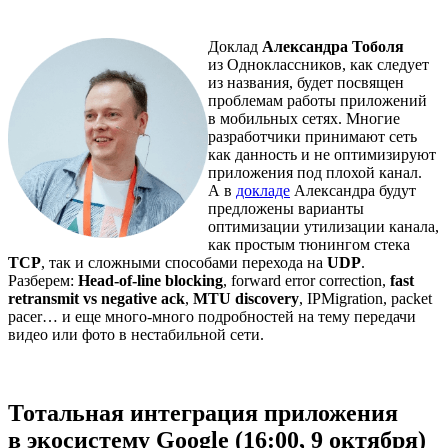
Доклад
Александра Тоболя
из Одноклассников, как следует
из названия, будет посвящен
проблемам работы приложений
в мобильных сетях. Многие
разработчики принимают сеть
как данность и не оптимизируют
приложения под плохой канал.
А в
докладе
Александра будут
предложены варианты
оптимизации утилизации канала,
как простым тюнингом стека
TCP
, так и сложными способами перехода на
UDP
.
Разберем:
Head-
of-
line
blocking
, forward error correction,
fast
retransmit
vs
negative
ack
,
MTU
discovery
, IPMigration, packet
pacer… и еще много-много подробностей на тему передачи
видео или фото в нестабильной сети.
Тотальная интеграция приложения
в экосистему Google (16:00, 9 октября)