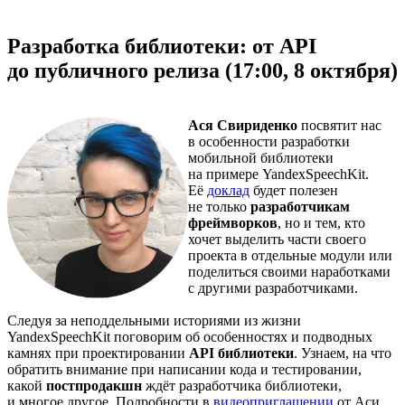
Разработка библиотеки: от API
до публичного релиза (17:00, 8 октября)
Ася Свириденко
посвятит нас
в особенности разработки
мобильной библиотеки
на примере YandexSpeechKit.
Её
доклад
будет полезен
не только
разработчикам
фреймворков
, но и тем, кто
хочет выделить части своего
проекта в отдельные модули или
поделиться своими наработками
с другими разработчиками.
Следуя за неподдельными историями из жизни
YandexSpeechKit поговорим об особенностях и подводных
камнях при проектировании
API библиотеки
. Узнаем, на что
обратить внимание при написании кода и тестировании,
какой
постпродакшн
ждёт разработчика библиотеки,
и многое другое. Подробности в
видеоприглашении
от Аси,