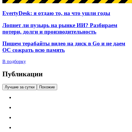
EvertyDesk: я отдаю то, на что ушли годы
Лопнет ли пузырь на рынке ИИ? Разбираем
потери, долги и производительность
Пишем терабайты видео на диск в Go и не даем
ОС сожрать всю память
В подборку
Публикации
Лучшие за сутки
Похожие