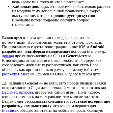
ведь кроме них этого никто не расскажет.
Хайповые доклады
. Это совсем не обязательно рассказ
на модную тему дополненной реальности, а скорее
выступление, которое
провоцирует дискуссию
и желание потом подробно обсудить вопрос
с коллегами.
Балансируя в таком делении на виды, плюс, конечно,
по тематикам, Программный комитет и отбирал доклады.
По тематикам все достаточно традиционно:
iOS и
Android
разработка
,
платформа-независимые
вопросы (например,
доклад
про бизнес-логику на C++) и
General-темы
.
К последним относится все в околомобильной сфере: как
собеседовать мобильных разработчиков, как стать Head
of mobile, как организовать огромную команду (об этом
расскажет
Максим Ефимов из Uber) и далее в таком духе.
Да, название General — не ахти, зато с обозначениями залов
покреативили :) Сюда же с натяжкой можно отнести доклад
Вадима Башурова
, автора той самой игры «Поле чудес»,
которая появилась на свет раньше, чем многие читатели.
Вадим будет рассказывать
смешные и грустные истории про
разработку компьютерных игр
вечером первого дня.
В
тезисах
обещаются ответы на любые вопросы, большую