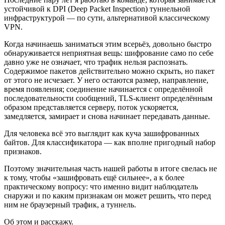
устойчивой к DPI (Deep Packet Inspection) туннельной
инфраструктурой — по сути, альтернативой классическому
VPN.
Когда начинаешь заниматься этим всерьёз, довольно быстро
обнаруживается неприятная вещь: шифрование само по себе
давно уже не означает, что трафик нельзя распознать.
Содержимое пакетов действительно можно скрыть, но пакет
от этого не исчезает. У него остаются размер, направление,
время появления; соединение начинается с определённой
последовательности сообщений, TLS-клиент определённым
образом представляется серверу, поток ускоряется,
замедляется, замирает и снова начинает передавать данные.
Для человека всё это выглядит как куча зашифрованных
байтов. Для классификатора — как вполне пригодный набор
признаков.
Поэтому значительная часть нашей работы в итоге свелась не
к тому, чтобы «зашифровать ещё сильнее», а к более
практическому вопросу: что именно видит наблюдатель
снаружи и по каким признакам он может решить, что перед
ним не браузерный трафик, а туннель.
Об этом и расскажу.