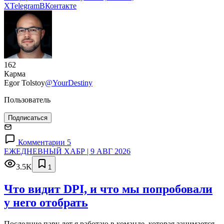
X
Telegram
ВКонтакте
162
Карма
Egor Tolstoy
@YourDestiny
Пользователь
Подписаться
Комментарии 5
ЕЖЕДНЕВНЫЙ ХАБР | 9 АВГ 2026
3.5K
1
Что видит DPI, и что мы попробовали
у него отобрать
Последние пару лет я работаю в команде, которая занимается