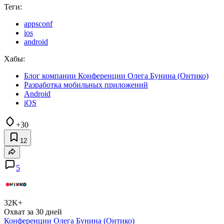
Теги:
appsconf
ios
android
Хабы:
Блог компании Конференции Олега Бунина (Онтико)
Разработка мобильных приложений
Android
iOS
+30
12
5
32K+
Охват за 30 дней
Конференции Олега Бунина (Онтико)