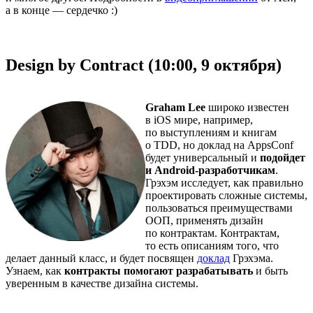
а в конце — сердечко :)
Design by Contract (10:00, 9 октября)
Graham Lee
широко известен
в iOS мире, например,
по выступлениям и книгам
о TDD, но доклад на AppsConf
будет универсальный и
подойдет
и
Android-разработчикам
.
Грэхэм исследует, как правильно
проектировать сложные системы,
пользоваться преимуществами
ООП, применять дизайн
по контрактам. Контрактам,
то есть описаниям того, что
делает данный класс, и будет посвящен
доклад
Грэхэма.
Узнаем, как
контракты помогают разрабатывать
и быть
уверенным в качестве дизайна системы.