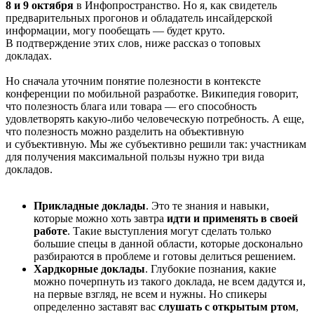
8 и 9 октября
в Инфопространство. Но я, как свидетель
предварительных прогонов и обладатель инсайдерской
информации, могу пообещать — будет круто.
В подтверждение этих слов, ниже рассказ о топовых
докладах.
Но сначала уточним понятие полезности в контексте
конференции по мобильной разработке. Википедия говорит,
что полезность блага или товара — его способность
удовлетворять какую-либо человеческую потребность. А еще,
что полезность можно разделить на объективную
и субъективную. Мы же субъективно решили так: участникам
для получения максимальной пользы нужно три вида
докладов.
Прикладные доклады
. Это те знания и навыки,
которые можно хоть завтра
идти и применять в своей
работе
. Такие выступления могут сделать только
большие спецы в данной области, которые досконально
разбираются в проблеме и готовы делиться решением.
Хардкорные доклады
. Глубокие познания, какие
можно почерпнуть из такого доклада, не всем дадутся и,
на первые взгляд, не всем и нужны. Но спикеры
определенно заставят вас
слушать с открытым ртом
,