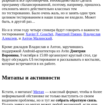
разрешить все противоречия. Необходимо было сделать
программу сбалансированной, поэтому, например, пришлось
отклонить много действительно классных тем
по тестированию. Было очень жаль, но и занять один трек
целиком тестированием в наши планы не входило. Может
быть, в другой раз…
Но и в этом году четыре спикера будут говорить о важности
тестирования:
Xavier F. Gouchet
,
Дмитрий Грязин
,
Владислав
Алексеев
, и
Антон Малинский
.
Кроме докладов Владислав и Антон, заручившись
поддержкой Android-архитектора из Avito
Дмитрия
Воронина
, 9 октября в 15:00 организуют круглый стол, где
будут обсуждать UI-тестирование и рассказывать о костылях,
которые встречаются в их работе.
Митапы и активности
Кстати, о митапах!
Митап
— классный формат, чтобы в более
неформальной обстановке не только выступить со своим
видением проблемы, но и тут же
собрать обратную связь
.
Подать заявку на митап может любой желающий, если еще