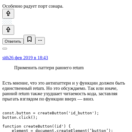
Особенно радует порт сонара.
Ответить
sith
26 фев 2019 в 18:43
Применить паттерн раннего return
Есть мнение, что это антипаттерн и у функции должен быть
единственный return. Но это обсуждаемо. Так или иначе,
ранний return также ухудшает читаемость кода, заставляя
прыгать взглядом по функции вверх — вниз.
const.button = createButton('id_button');

button.click();

function createButton((id') {

    element = document.createElement(‘button’);
