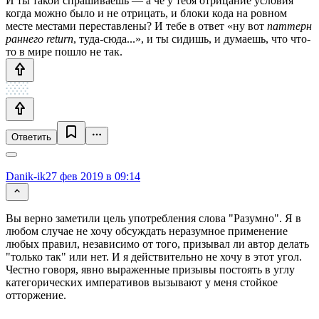
И ты такой спрашиваешь — а чё у тебя отрицание условия
когда можно было и не отрицать, и блоки кода на ровном
месте местами переставлены? И тебе в ответ «ну вот
паттерн
раннего return
, туда-сюда...», и ты сидишь, и думаешь, что что-
то в мире пошло не так.
Ответить
Danik-ik
27 фев 2019 в 09:14
Вы верно заметили цель употребления слова "Разумно". Я в
любом случае не хочу обсуждать неразумное применение
любых правил, независимо от того, призывал ли автор делать
"только так" или нет. И я действительно не хочу в этот угол.
Честно говоря, явно выраженные призывы постоять в углу
категорических императивов вызывают у меня стойкое
отторжение.