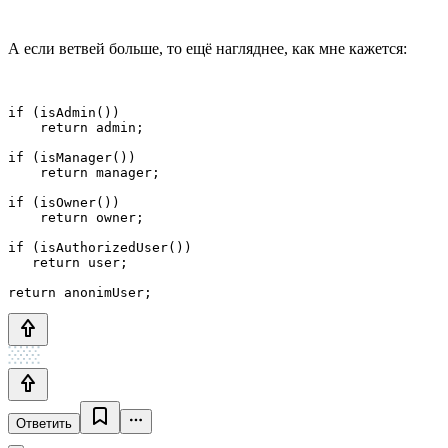
А если ветвей больше, то ещё нагляднее, как мне кажется:
if (isAdmin()) 

    return admin;

if (isManager()) 

    return manager;

if (isOwner()) 

    return owner;

if (isAuthorizedUser())

   return user;

return anonimUser;
Ответить