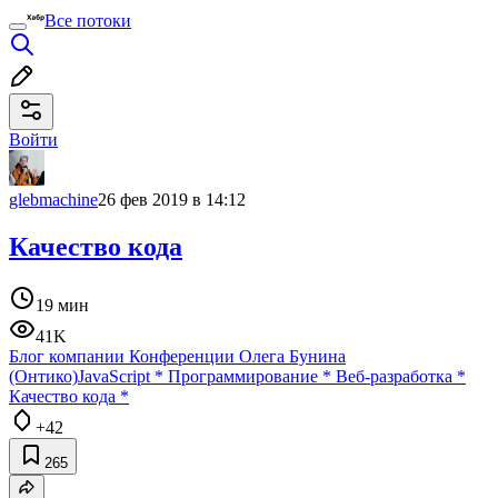
Все потоки
Войти
glebmachine
26 фев 2019 в 14:12
Качество кода
19 мин
41K
Блог компании Конференции Олега Бунина
(Онтико)
JavaScript
*
Программирование
*
Веб-разработка
*
Качество кода
*
+42
265