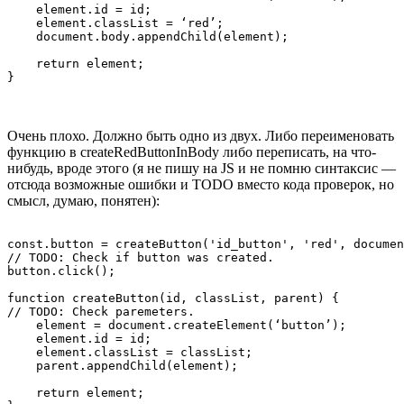
    element.id = id;

    element.classList = ‘red’;

    document.body.appendChild(element);

    return element;

}
Очень плохо. Должно быть одно из двух. Либо переименовать
функцию в createRedButtonInBody либо переписать, на что-
нибудь, вроде этого (я не пишу на JS и не помню синтаксис —
отсюда возможные ошибки и TODO вместо кода проверок, но
смысл, думаю, понятен):
const.button = createButton('id_button', 'red', documen
// TODO: Check if button was created.

button.click();

function createButton(id, classList, parent) {

// TODO: Check paremeters.

    element = document.createElement(‘button’);

    element.id = id;

    element.classList = classList;

    parent.appendChild(element);

    return element;
