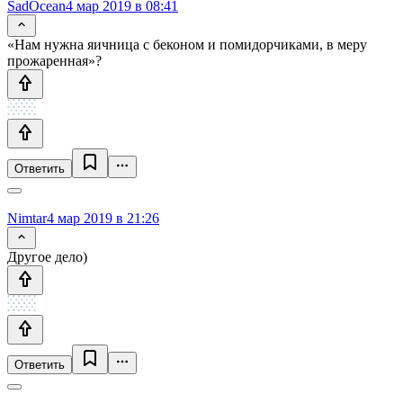
SadOcean
4 мар 2019 в 08:41
«Нам нужна яичница с беконом и помидорчиками, в меру
прожаренная»?
Ответить
Nimtar
4 мар 2019 в 21:26
Другое дело)
Ответить