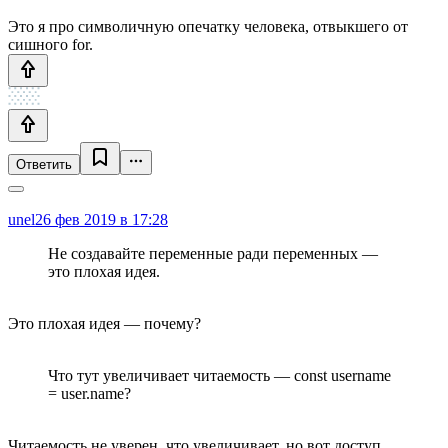
Это я про символичную опечатку человека, отвыкшего от
сишного for.
Ответить
unel
26 фев 2019 в 17:28
Не создавайте переменные ради переменных —
это плохая идея.
Это плохая идея — почему?
Что тут увеличивает читаемость — const username
= user.name?
Читаемость не уверен, что увеличивает, но вот доступ