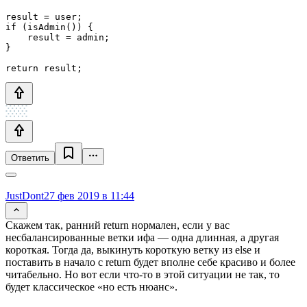
result = user;

if (isAdmin()) {

    result = admin;

}

return result;
Ответить
JustDont
27 фев 2019 в 11:44
Скажем так, ранний return нормален, если у вас
несбалансированные ветки ифа — одна длинная, а другая
короткая. Тогда да, выкинуть короткую ветку из else и
поставить в начало с return будет вполне себе красиво и более
читабельно. Но вот если что-то в этой ситуации не так, то
будет классическое «но есть нюанс».