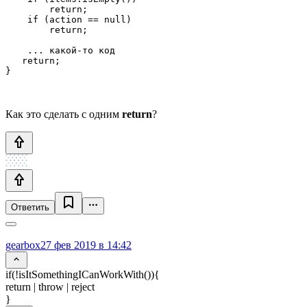
        return;

    if (action == null)

        return;

    ... какой-то код

   return;

}
Как это сделать с одним
return
?
Ответить
gearbox
27 фев 2019 в 14:42
if(!isItSomethingICanWorkWith()){
return | throw | reject
}