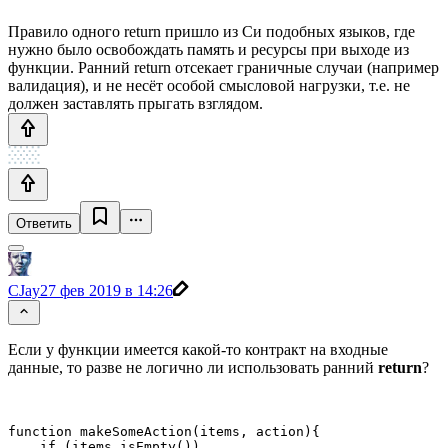
Правило одного return пришло из Си подобных языков, где
нужно было освобождать память и ресурсы при выходе из
функции. Ранний return отсекает граничные случаи (например
валидация), и не несёт особой смысловой нагрузки, т.е. не
должен заставлять прыгать взглядом.
Ответить
CJay
27 фев 2019 в 14:26
Если у функции имеется какой-то контракт на входные
данные, то разве не логично ли использовать ранний
return
?
function makeSomeAction(items, action){

    if (items.isEmpty())
