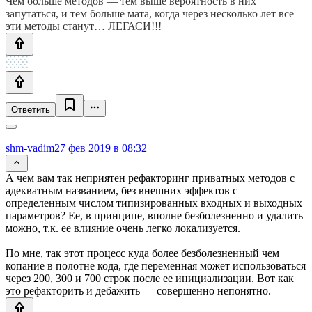
Чем больше методов — тем выше вероятность в них
запутаться, и тем больше мата, когда через несколько лет все
эти методы станут… ЛЕГАСИ!!!
Ответить
shm-vadim
27 фев 2019 в 08:32
А чем вам так неприятен рефакторинг приватных методов с
адекватным названием, без внешних эффектов с
определенным числом типизированных входных и выходных
параметров? Ее, в принципе, вполне безболезненно и удалить
можно, т.к. ее влияние очень легко локализуется.
По мне, так этот процесс куда более безболезненный чем
копание в полотне кода, где переменная может использоваться
через 200, 300 и 700 строк после ее инициализации. Вот как
это рефакторить и дебажить — совершенно непонятно.