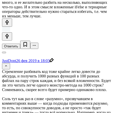
много, и ее желательно разбить на несколько, выполняющих
что-то одно. И в этом смысле вложенные if/else и тернарные
операторы действительно нужно стараться избегать, т.е. чем
их меньше, тем лучше.
Ответить
JustDont
26 фев 2019 в 18:03
Стремление разбивать код тоже крайне легко довести до
абсурда, и получить 1000 разных функций в 100 разных
файлах на пару строк каждая, и без всякой вложенности. Будет
ли это читать легче одного монстро-метода на 1000 строк?
Сомневаюсь, скорее всего будет примерно одинаково плохо.
Соль тут как раз в слове «разумно», прозвучавшем в
комментариях выше — когда подходы применяются
разумно,
то есть, по совокупности доводов, а не просто «так будет
читаемее и точка» — тогда всё нормально. Например, когда из