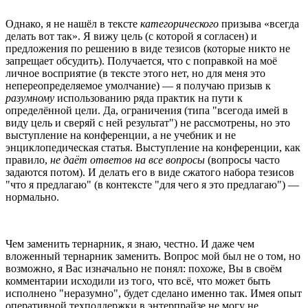
Однако, я не нашёл в тексте
категорического
призыва «всегда
делать вот так». Я вижу цель (с которой я согласен) и
предложения по решению в виде тезисов (которые никто не
запрещает обсудить). Получается, что с поправкой на моё
личное восприятие (в тексте этого нет, но для меня это
непереопределяемое умолчание) — я получаю призыв к
разумному
использованию ряда практик на пути к
определённой цели. Да, ограничения (типа "всегода имей в
виду цель и сверяй с ней результат") не рассмотрены, но это
выступление на конференции, а не учебник и не
энциклопедическая статья. Выступление на конференции, как
правило,
не даёт ответов на все вопросы
(вопросы часто
задаются потом). И делать его в виде сжатого набора тезисов
"что я предлагаю" (в контексте "для чего я это предлагаю") —
нормально.
Чем заменить тернарник, я знаю, честно. И даже чем
вложенный тернарник заменить. Вопрос мой был не о том, но
возможно, я Вас изначально не понял: похоже, Вы в своём
комментарии исходили из того, что всё, что может быть
исполнено "неразумно", будет сделано именно так. Имея опыт
оперативной техподдержки в энтерпрайзе не могу не