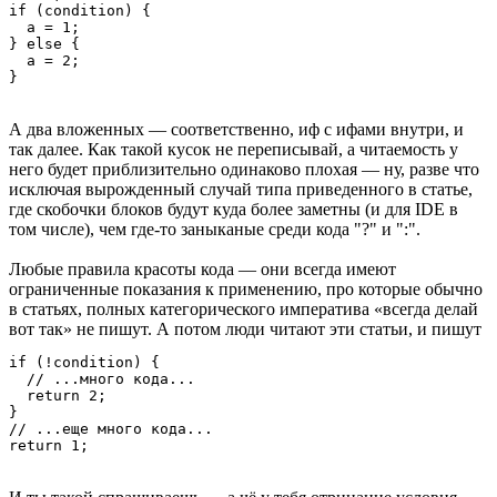
if (condition) {

  a = 1;

} else {

  a = 2;

}
А два вложенных — соответственно, иф с ифами внутри, и
так далее. Как такой кусок не переписывай, а читаемость у
него будет приблизительно одинаково плохая — ну, разве что
исключая вырожденный случай типа приведенного в статье,
где скобочки блоков будут куда более заметны (и для IDE в
том числе), чем где-то заныканые среди кода "?" и ":".
Любые правила красоты кода — они всегда имеют
ограниченные показания к применению, про которые обычно
в статьях, полных категорического императива «всегда делай
вот так» не пишут. А потом люди читают эти статьи, и пишут
if (!condition) {

  // ...много кода...

  return 2;

}

// ...еще много кода...

return 1;