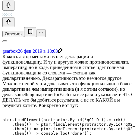
Ответить
gearbox
26 фев 2019 в 18:03
Кажись автор местами путает декларации и
функциональщину. И ту и другую можно противопоставлять
императиву, но в коде, приведенном в статье идет голимая
функциональщина со словами — смотри как
декларативненько. Декларативность это немногое другое.
Можно с пеной у рта доказывать что функциональщина более
декларативна чем императивщина (и я с этим согласен), но
делая something.map или forEach вы все равно указываете ЧТО
ДЕЛАТЬ что бы добиться результата, а не то КАКОЙ вы
результат хотите. Конкретно вот тут:
ptor.findElement(protractor.By.id('q01_D')).click()

    .then(() => ptor.findElement(protractor.By.id('q02_
    .then(() => ptor.findElement(protractor.By.id('q03_