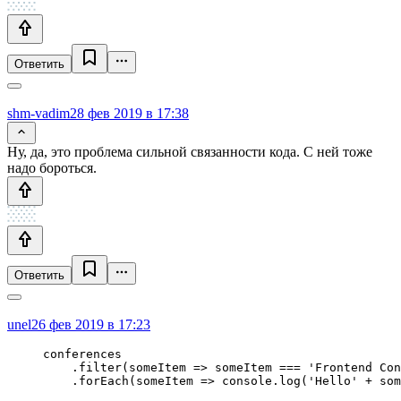
Ответить
shm-vadim
28 фев 2019 в 17:38
Ну, да, это проблема сильной связанности кода. С ней тоже
надо бороться.
Ответить
unel
26 фев 2019 в 17:23
conferences

    .filter(someItem => someItem === 'Frontend Con
    .forEach(someItem => console.log('Hello' + som