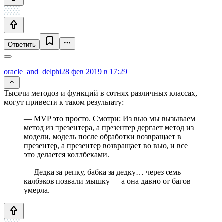
Ответить
oracle_and_delphi
28 фев 2019 в 17:29
Тысячи методов и функций в сотнях различных классах,
могут привести к таком результату:
— MVP это просто. Смотри: Из вью мы вызываем
метод из презентера, а презентер дергает метод из
модели, модель после обработки возвращает в
презентер, а презентер возвращает во вью, и все
это делается коллбеками.
— Дедка за репку, бабка за дедку… через семь
калбэков позвали мышку — а она давно от багов
умерла.