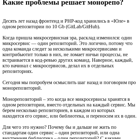
Какие проблемы решает монорепо?
Десять лет назад фронтенд и PHP-код хранились в «Юле» в
одном репозитории по 10 Gb (GitLab/GitHub).
Когда пришла микросервисная эра, расклад изменился: один
микросервис — один репозиторий. Это логично, потому что
одна команда следит за несколькими микросервисами и
контрибьютит только в них, не ломает ничьи процессы, не
встраивается в код-ревью других команд. Наверное, каждый,
кто начинал с микросервисов, делал их в отдельных
репозиториях.
Сегодня мы попробуем осмыслить шаг назад и поговорим про
монорепозиторий.
Монорепозиторий – это когда все микросервисы хранятся в
одном репозитории, вместо отдельных на каждый сервис. Мы
берем несколько репозиториев, в каждом из которых
находится его сервис, или библиотека, и переносим их в один.
Для чего это нужно? Почему бы и дальше не жить по
стандартам один сервис – один репозиторий, или одна
внутренняя библиотека – один репозиторий? С какими