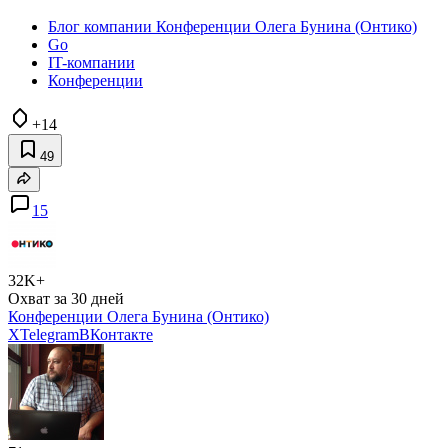
Блог компании Конференции Олега Бунина (Онтико)
Go
IT-компании
Конференции
+14
49
15
32K+
Охват за 30 дней
Конференции Олега Бунина (Онтико)
X
Telegram
ВКонтакте