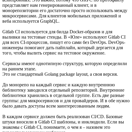
представляет нам генерированный клиент, и в
монорепозитории его достаточно просто использовать между
микросервисами. Для клиентов мобильных приложений и
веба используется GraphQL.
Gitlab CI используется для билда Docker-образов и для
выливки на тестовые стенды. В «Юле» используют Gitlab CI
для всех CI-процессов, пишут его сами без DevOps. DevOps-
инженеры помогают дать пайплайн, который дергается для
того, чтобы вылить сервис на тестовое окружение.
Сервисы имеют однотипную структуру, которую определили
на раннем этапе.
Это не стандартный Golang package layout, а своя версия.
До монорепо на каждый сервис и каждую внутреннюю
библиотеку заводился отдельный репозиторий. Внутренние
библиотеки хранились в отдельной группе. Есть две разные
группы: для микросервисов и для провайдеров. И в обе нужно
было давать доступы всем заинтересованным людям.
В каждом сервисе должен быть реализован CI/CD. Базовые
штуки вносили в Gitlab CI шаблоны, и инклюдили. Если вы
знакомы с Gitlab CI, понимаете, о чем я – назовем это