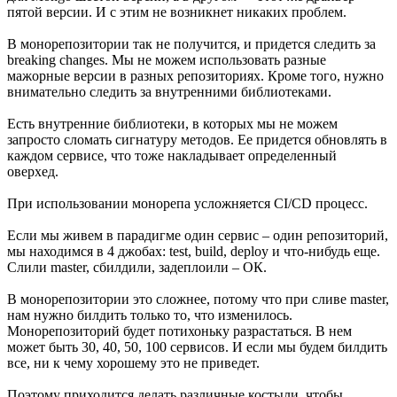
пятой версии. И с этим не возникнет никаких проблем.
В монорепозитории так не получится, и придется следить за
breaking changes. Мы не можем использовать разные
мажорные версии в разных репозиториях. Кроме того, нужно
внимательно следить за внутренними библиотеками.
Есть внутренние библиотеки, в которых мы не можем
запросто сломать сигнатуру методов. Ее придется обновлять в
каждом сервисе, что тоже накладывает определенный
оверхед.
При использовании монорепа усложняется CI/CD процесс.
Если мы живем в парадигме один сервис – один репозиторий,
мы находимся в 4 джобах: test, build, deploy и что-нибудь еще.
Слили master, сбилдили, задеплоили – ОК.
В монорепозитории это сложнее, потому что при сливе master,
нам нужно билдить только то, что изменилось.
Монорепозиторий будет потихоньку разрастаться. В нем
может быть 30, 40, 50, 100 сервисов. И если мы будем билдить
все, ни к чему хорошему это не приведет.
Поэтому приходится делать различные костыли, чтобы