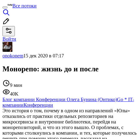
Все потоки
Войти
onokonem
15 дек 2020 в 07:17
Монорепо: жизнь до и после
9 мин
40K
Блог компании Конференции Олега Бунина (Онтико)
Go
*
IT-
компании
Конференции
Это история о том, почему в одном из направлений «Юлы»
отказались от практики отдельных репозиториев на
микросервисы и внутренние библиотеки, перейдя на
монорепозиторий, и что из этого вышло. О проблемах, с
которыми столкнулись в компании, и тех, которые получилось
решить при помощи этого переезда, рассказал на