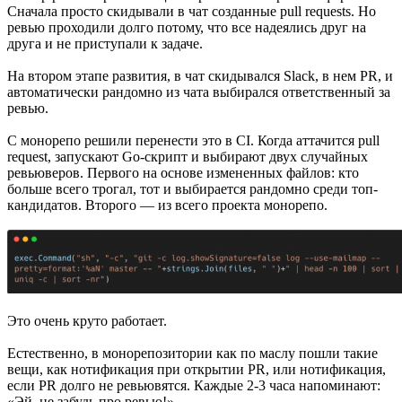
Сначала просто скидывали в чат созданные pull requests. Но
ревью проходили долго потому, что все надеялись друг на
друга и не приступали к задаче.
На втором этапе развития, в чат скидывался Slack, в нем PR, и
автоматически рандомно из чата выбирался ответственный за
ревью.
С монорепо решили перенести это в CI. Когда аттачится pull
request, запускают Go-скрипт и выбирают двух случайных
ревьюверов. Первого на основе измененных файлов: кто
больше всего трогал, тот и выбирается рандомно среди топ-
кандидатов. Второго — из всего проекта монорепо.
Это очень круто работает.
Естественно, в монорепозитории как по маслу пошли такие
вещи, как нотификация при открытии PR, или нотификация,
если PR долго не ревьювятся. Каждые 2-3 часа напоминают:
«Эй, не забудь про ревью!».