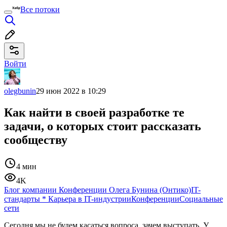
Все потоки
Войти
olegbunin
29 июн 2022 в 10:29
Как найти в своей разработке те
задачи, о которых стоит рассказать
сообществу
4 мин
4K
Блог компании Конференции Олега Бунина (Онтико)
IT-
стандарты
*
Карьера в IT-индустрии
Конференции
Социальные
сети
Сегодня мы не будем касаться вопроса, зачем выступать. У