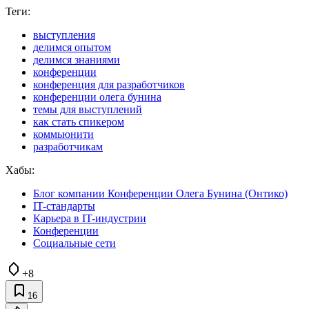
Теги:
выступления
делимся опытом
делимся знаниями
конференции
конференция для разработчиков
конференции олега бунина
темы для выступлений
как стать спикером
коммьюнити
разработчикам
Хабы:
Блог компании Конференции Олега Бунина (Онтико)
IT-стандарты
Карьера в IT-индустрии
Конференции
Социальные сети
+8
16