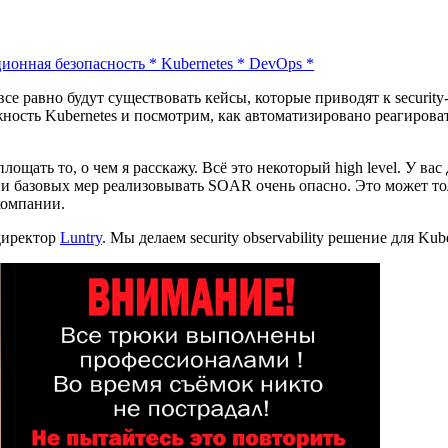
ионная безопасность
*
Kubernetes
*
DevOps
*
все равно будут существовать кейсы, которые приводят к securi
можность Kubernetes и посмотрим, как автоматизировано реагиров
площать то, о чем я расскажу. Всё это некоторый high level. У
 и базовых мер реализовывать SOAR очень опасно. Это может то
компании.
директор
Luntry
. Мы делаем security observability решение для Ku