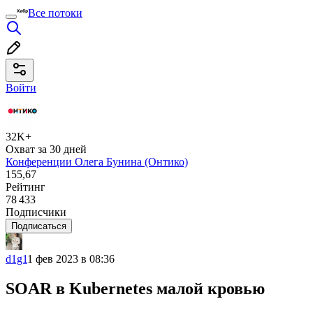
Все потоки
Войти
32K+
Охват за 30 дней
Конференции Олега Бунина (Онтико)
155,67
Рейтинг
78 433
Подписчики
Подписаться
d1g1
1 фев 2023 в 08:36
SOAR в Kubernetes малой кровью