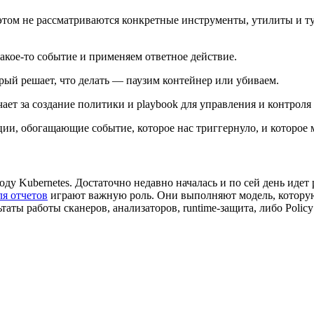
этом не рассматриваются конкретные инструменты, утилиты и т
какое‑то событие и применяем ответное действие.
ый решает, что делать — паузим контейнер или убиваем.
ает за создание политики и playbook для управления и контрол
и, обогащающие событие, которое нас триггернуло, и которое м
у Kubernetes. Достаточно недавно началась и по сей день идет 
я отчетов
играют важную роль. Они выполняют модель, которую 
аты работы сканеров, анализаторов, runtime-защита, либо Polic