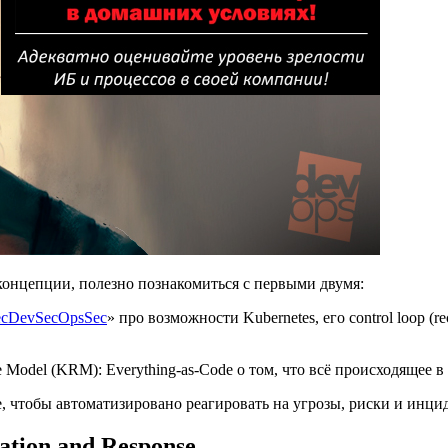
 концепции, полезно познакомиться с первыми двумя:
SecDevSecOpsSec
» про возможности Kubernetes, его control loop (r
e Model (KRM): Everything‑as‑Code о том, что всё происходящее в
, чтобы автоматизировано реагировать на угрозы, риски и инци
ation and Response