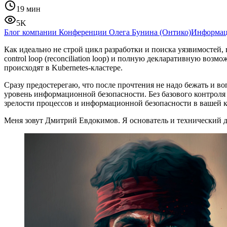
19 мин
5K
Блог компании Конференции Олега Бунина (Онтико)
Информац
Как идеально не строй цикл разработки и поиска уязвимостей, 
control loop (reconciliation loop) и полную декларативную воз
происходят в Kubernetes-кластере.
Сразу предостерегаю, что после прочтения не надо бежать и во
уровень информационной безопасности. Без базового контроля
зрелости процессов и информационной безопасности в вашей 
Меня зовут Дмитрий Евдокимов. Я основатель и технический 