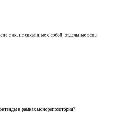
па с лк, не связанные с собой, отдельные репы
фронтенды в рамках монорепозитория?