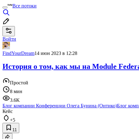
Все потоки
Войти
FindYourDream
14 июн 2023 в 12:28
История о том, как мы на Module Federa
Простой
8 мин
3.6K
Блог компании Конференции Олега Бунина (Онтико)
Блог комп
Кейс
+5
11