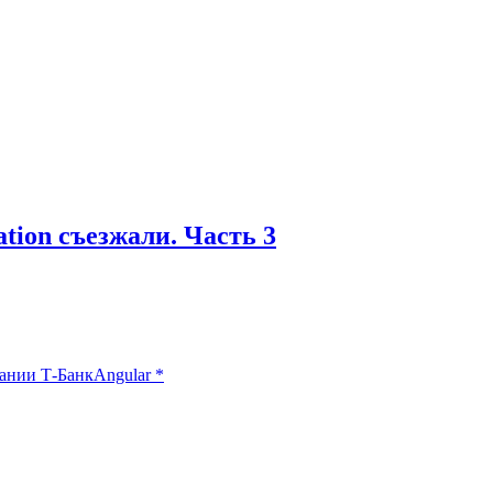
tion съезжали. Часть 3
ании Т-Банк
Angular
*