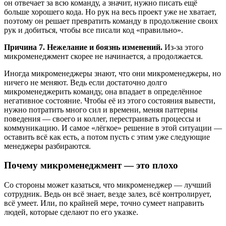
он отвечает за всю команду, а значит, нужно писать ещё
больше хорошего кода. Но рук на весь проект уже не хватает,
поэтому он решает превратить команду в продолжение своих
рук и добиться, чтобы все писали код «правильно».
Причина 7. Нежелание и боязнь изменений.
Из-за этого
микроменеджмент скорее не начинается, а продолжается.
Иногда микроменеджеры знают, что они микроменеджеры, но
ничего не меняют. Ведь если достаточно долго
микроменеджерить команду, она впадает в определённое
негативное состояние. Чтобы её из этого состояния вывести,
нужно потратить много сил и времени, меняя паттерны
поведения — своего и коллег, перестраивать процессы и
коммуникацию. И самое «лёгкое» решение в этой ситуации —
оставить всё как есть, а потом пусть с этим уже следующие
менеджеры разбираются.
Почему микроменеджмент — это плохо
Со стороны может казаться, что микроменеджер — лучший
сотрудник. Ведь он всё знает, везде залез, всё контролирует,
всё умеет. Или, по крайней мере, точно сумеет направить
людей, которые сделают по его указке.