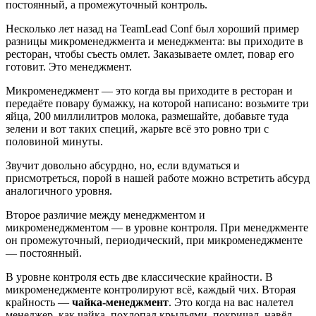
постоянный, а промежуточный контроль.
Несколько лет назад на TeamLead Conf был хороший пример
разницы микроменеджмента и менеджмента: вы приходите в
ресторан, чтобы съесть омлет. Заказываете омлет, повар его
готовит. Это менеджмент.
Микроменеджмент — это когда вы приходите в ресторан и
передаёте повару бумажку, на которой написано: возьмите три
яйца, 200 миллилитров молока, размешайте, добавьте туда
зелени и вот таких специй, жарьте всё это ровно три с
половиной минуты.
Звучит довольно абсурдно, но, если вдуматься и
присмотреться, порой в нашей работе можно встретить абсурд
аналогичного уровня.
Второе различие между менеджментом и
микроменеджментом — в уровне контроля. При менеджменте
он промежуточный, периодический, при микроменеджменте
— постоянный.
В уровне контроля есть две классические крайности. В
микроменеджменте контролируют всё, каждый чих. Вторая
крайность —
чайка-менеджмент
. Это когда на вас налетел
менеджер, как чайка, похлопал крыльями, покричал, навёл