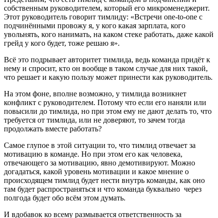
собственным руководителем, который его микроменеджерит.
Этот руководитель говорит тимлиду: «Встречи one-to-one с
подчинёнными провожу я, у кого какая зарплата, кого
увольнять, кого нанимать, на каком стеке работать, даже какой
грейд у кого будет, тоже решаю я».
Всё это подрывает авторитет тимлида, ведь команда придёт к
нему и спросит, кто он вообще в таком случае для них такой,
что решает и какую пользу может принести как руководитель.
На этом фоне, вполне возможно, у тимлида возникнет
конфликт с руководителем. Потому что если его наняли или
повысили до тимлида, но при этом ему не дают делать то, что
требуется от тимлида, или не доверяют, то зачем тогда
продолжать вместе работать?
Самое глупое в этой ситуации то, что тимлид отвечает за
мотивацию в команде. Но при этом его как человека,
отвечающего за мотивацию, явно демотивируют. Можно
догадаться, какой уровень мотивации и какое мнение о
происходящем тимлид будет нести внутрь команды, как оно
там будет распространяться и что команда буквально через
полгода будет обо всём этом думать.
И вдобавок ко всему размывается ответственность за