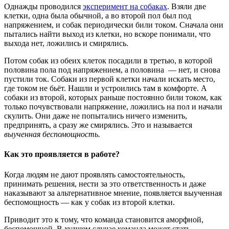
Однажды проводился
эксперимент на собаках
. Взяли две
клетки, одна была обычной, а во второй пол был под
напряжением, и собак периодически били током. Сначала они
пытались найти выход из клетки, но вскоре понимали, что
выхода нет, ложились и смирялись.
Потом собак из обеих клеток посадили в третью, в которой
половина пола под напряжением, а половина — нет, и снова
пустили ток. Собаки из первой клетки начали искать место,
где током не бьёт. Нашли и устроились там в комфорте. А
собаки из второй, которых раньше постоянно били током, как
только почувствовали напряжение, ложились на пол и начали
скулить. Они даже не попытались ничего изменить,
предпринять, а сразу же смирялись. Это и называется
выученная беспомощность.
Как это проявляется в работе?
Когда людям не дают проявлять самостоятельность,
принимать решения, нести за это ответственность и даже
наказывают за альтернативное мнение, появляется выученная
беспомощность — как у собак из второй клетки.
Приводит это к тому, что команда становится аморфной,
беспомощной. В худшем случае команда может стать