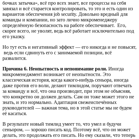
бочках затычка», всё про всех знает, все процессы на себя
завязал и всё старается контролировать, то это и есть один из
вариантов обеспечения job security. Довольно вредный для
команды и компании, но зато лично микроменеджеру
определённую безопасность на работе обеспечивает. Его,
скорее всего, не уволят, ведь всё работает исключительно под
его указку.
Но тут есть и негативный эффект — его никогда и не повысят,
ведь если сдвинуть его с занимаемой позиции, всё
развалится.
Причина 6. Неопытность и непонимание роли.
Иногда
микроменеджмент возникает от неопытности. Это
классическая история, когда какого-нибудь сеньора, иногда
даже против его воли, делают тимлидом, поручают отвечать
за команду и всё, что она производит, при этом не объясняя,
что конкретно он должен делать. Сам он тоже может этого не
знать, и это нормально. Адаптация свежеиспечённых
руководителей — важная тема, но в этой статье мы не будем
её касаться.
В результате новый тимлид умеет то, что умел и будучи
сеньором, — хорошо писать код. Поэтому всё, что он может
делать, это продолжать его писать. Но ему сказали, что теперь