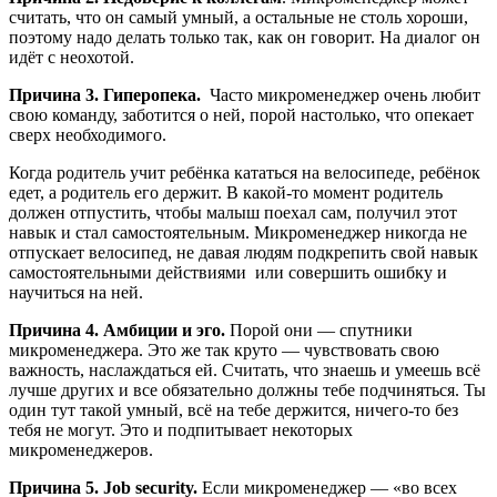
считать, что он самый умный, а остальные не столь хороши,
поэтому надо делать только так, как он говорит. На диалог он
идёт с неохотой.
Причина 3. Гиперопека.
Часто микроменеджер очень любит
свою команду, заботится о ней, порой настолько, что опекает
сверх необходимого.
Когда родитель учит ребёнка кататься на велосипеде, ребёнок
едет, а родитель его держит. В какой-то момент родитель
должен отпустить, чтобы малыш поехал сам, получил этот
навык и стал самостоятельным. Микроменеджер никогда не
отпускает велосипед, не давая людям подкрепить свой навык
самостоятельными действиями или совершить ошибку и
научиться на ней.
Причина 4. Амбиции и эго.
Порой они — спутники
микроменеджера. Это же так круто — чувствовать свою
важность, наслаждаться ей. Считать, что знаешь и умеешь всё
лучше других и все обязательно должны тебе подчиняться. Ты
один тут такой умный, всё на тебе держится, ничего-то без
тебя не могут. Это и подпитывает некоторых
микроменеджеров.
Причина 5. Job security.
Если микроменеджер — «во всех