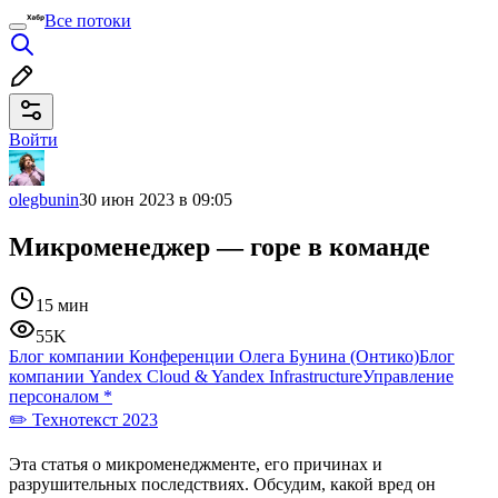
Все потоки
Войти
olegbunin
30 июн 2023 в 09:05
Микроменеджер — горе в команде
15 мин
55K
Блог компании Конференции Олега Бунина (Онтико)
Блог
компании Yandex Cloud & Yandex Infrastructure
Управление
персоналом
*
✏️ Технотекст 2023
Эта статья о микроменеджменте, его причинах и
разрушительных последствиях. Обсудим, какой вред он