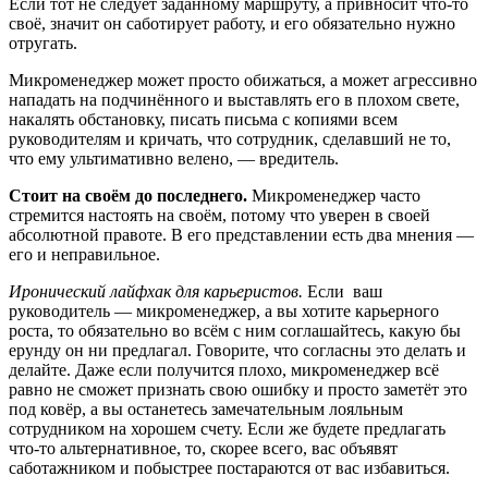
Если тот не следует заданному маршруту, а привносит что-то
своё, значит он саботирует работу, и его обязательно нужно
отругать.
Микроменеджер может просто обижаться, а может агрессивно
нападать на подчинённого и выставлять его в плохом свете,
накалять обстановку, писать письма с копиями всем
руководителям и кричать, что сотрудник, сделавший не то,
что ему ультимативно велено, — вредитель.
Стоит на своём до последнего.
Микроменеджер часто
стремится настоять на своём, потому что уверен в своей
абсолютной правоте. В его представлении есть два мнения —
его и неправильное.
Иронический лайфхак для карьеристов.
Если ваш
руководитель — микроменеджер, а вы хотите карьерного
роста, то обязательно во всём с ним соглашайтесь, какую бы
ерунду он ни предлагал. Говорите, что согласны это делать и
делайте. Даже если получится плохо, микроменеджер всё
равно не сможет признать свою ошибку и просто заметёт это
под ковёр, а вы останетесь замечательным лояльным
сотрудником на хорошем счету. Если же будете предлагать
что-то альтернативное, то, скорее всего, вас объявят
саботажником и побыстрее постараются от вас избавиться.