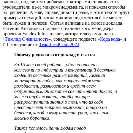
наносит, подсветим проблемы, с которыми сталкиваются
руководители из-за микроменеджмента, и покажем способы
их решения. А ещё, справедливости ради, в этом тексте будут
примеры ситуаций, когда микроменеджмент всё же может
быть нужен и полезен. Статья написана на основе доклада
Евгения Антонова, старшего технического менеджера
проектов Yandex Infrastructure, автора телеграм-канала
«Тимлид Очевидность»
, соведущего подкаста «
Кода кода
» и
ИТ-консультанта
TeamLeadConf 2023
.
Почему родился этот доклад и статья
За 15 лет своей работы, обмена опыта с
коллегами по индустрии и консультаций десятков
людей из десятков разных компаний, Евгений
многократно видел, как микроменеджмент
рождается, развивается и вредит всем
окружающим.Он захотел сделать этот доклад, а
мы его опубликовать, чтобы пошире
распространить знания о том, что из себя
представляет микроменеджмент, откуда он
берется, какой и кому наносит урон, как с ним
можно бороться.
Также хотелось дать людям повод