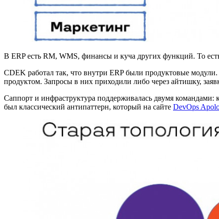
В ERP есть RM, WMS, финансы и куча других функций. То ест
CDEK работал так, что внутри ERP были продуктовые модули. Т
продуктом. Запросы в них приходили либо через айтишку, заяв
Cаппорт и инфраструктура поддерживалась двумя командами: к
был классический антипаттерн, который на сайте
DevOps Apol