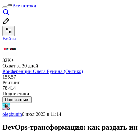
Все потоки
Войти
32K+
Охват за 30 дней
Конференции Олега Бунина (Онтико)
155,57
Рейтинг
78 414
Подписчики
Подписаться
olegbunin
6 июл 2023 в 11:14
DevOps-трансформация: как раздать ин