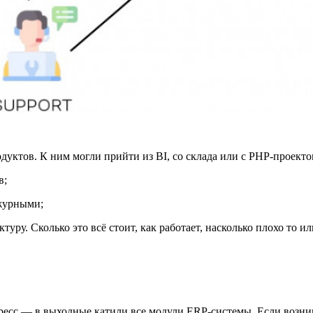
дуктов. К ним могли прийти из BI, со склада или с РНР-проекто
в;
журными;
уру. Сколько это всё стоит, как работает, насколько плохо то 
ресс — в выходные катили все модули ERP-системы. Если возника