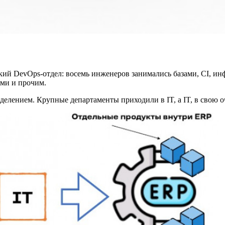
ий DevOps-отдел: восемь инженеров занимались базами, CI, инфр
ями и прочим.
лением. Крупные департаменты приходили в IT, а IT, в свою о