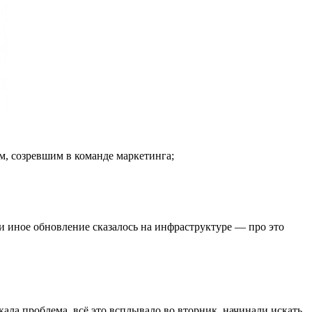
м, созревшим в команде маркетинга;
или иное обновление сказалось на инфраструктуре — про это
ла проблема, всё это всплывало во вторник, начинали искать,