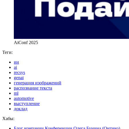
AiConf 2025
Теги:
ии
ai
recsys
genai
генерация изображений
распознание текста
ml
automotive
выступление
доклад
Хабы:
Блог компании Конференции Олега Бунина (Онтико)