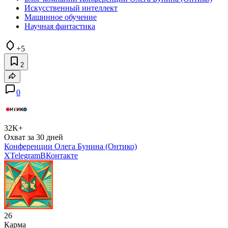
Искусственный интеллект
Машинное обучение
Научная фантастика
+5
2
0
32K+
Охват за 30 дней
Конференции Олега Бунина (Онтико)
X
Telegram
ВКонтакте
26
Карма