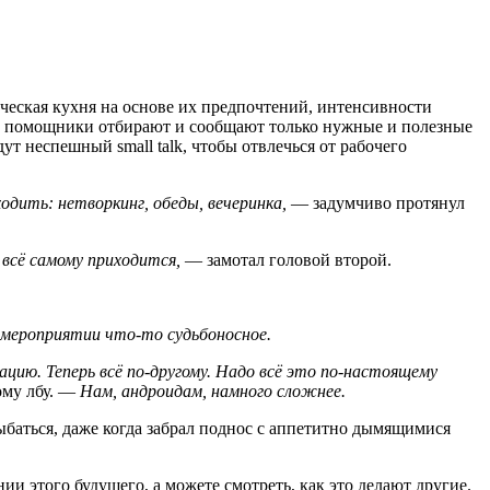
ическая кухня на основе их предпочтений, интенсивности
е помощники отбирают и сообщают только нужные и полезные
т неспешный small talk, чтобы отвлечься от рабочего
одить: нетворкинг, обеды, вечеринка,
— задумчиво протянул
, всё самому приходится,
— замотал головой второй.
 мероприятии что-то судьбоносное.
ацию. Теперь всё по-другому. Надо всё это по-настоящему
ому лбу. —
Нам, андроидам, намного сложнее.
ыбаться, даже когда забрал поднос с аппетитно дымящимися
и этого будущего, а можете смотреть, как это делают другие.