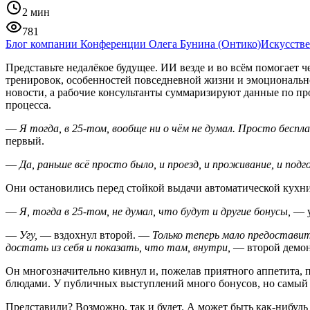
2 мин
781
Блог компании Конференции Олега Бунина (Онтико)
Искусств
Представьте недалёкое будущее. ИИ везде и во всём помогает 
тренировок, особенностей повседневной жизни и эмоциональн
новости, а рабочие консультанты суммаризируют данные по прое
процесса.
—
Я тогда, в 25-том, вообще ни о чём не думал. Просто беспл
первый.
—
Да, раньше всё просто было, и проезд, и проживание, и подг
Они остановились перед стойкой выдачи автоматической кухни
—
Я, тогда в 25-том, не думал, что будут и другие бонусы,
— у
—
Угу,
— вздохнул второй. —
Только теперь мало предоставит
достать из себя и показать, что там, внутри,
— второй демон
Он многозначительно кивнул и, пожелав приятного аппетита, п
блюдами. У публичных выступлений много бонусов, но самый г
Представили? Возможно, так и будет. А может быть как-нибудь 