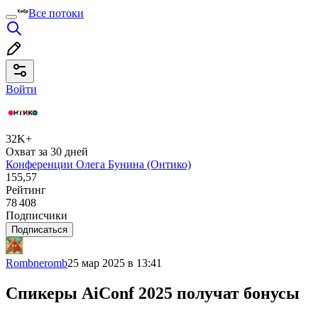
Все потоки
Войти
32K+
Охват за 30 дней
Конференции Олега Бунина (Онтико)
155,57
Рейтинг
78 408
Подписчики
Подписаться
Rombneromb
25 мар 2025 в 13:41
Спикеры AiConf 2025 получат бонусы