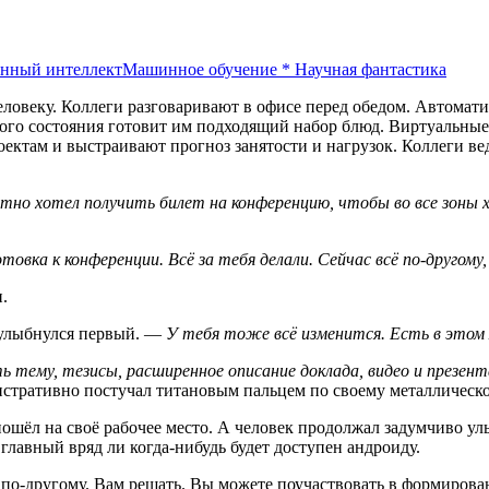
енный интеллект
Машинное обучение
*
Научная фантастика
человеку. Коллеги разговаривают в офисе перед обедом. Автомат
ого состояния готовит им подходящий набор блюд. Виртуальны
ктам и выстраивают прогноз занятости и нагрузок. Коллеги веду
атно хотел получить билет на конференцию, чтобы во все зоны х
отовка к конференции. Всё за тебя делали. Сейчас всё по-другому
.
лыбнулся первый. —
У тебя тоже всё изменится. Есть в этом
ь тему, тезисы, расширенное описание доклада, видео и презент
стративно постучал титановым пальцем по своему металлическ
ошёл на своё рабочее место. А человек продолжал задумчиво ул
лавный вряд ли когда-нибудь будет доступен андроиду.
по-другому. Вам решать. Вы можете поучаствовать в формировани