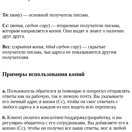
To
: (
кому
) — основной получатель письма.
Cc
: (
копия, carbon copy
) — вторичные получатели письма,
которым направляется копия. Они видят и знают о наличии
друг друга.
Bcc
: (
скрытая копия, blind carbon copy
) — скрытые
получатели письма, чьи адреса не показываются другим
получателям.
Примеры использования копий
а.
Пользователь обратился за помощью и попросил отправлять
ответы как на рабочую, так и личную почту. Вы указываете
его личный адрес в копии (Cc), чтобы он смог отвечать с
любого адреса и в каждом из них видеть всю переписку.
б.
Клиент оплатил консалтинг/поддержку/разработку, и вы
регулярно общаетесь с его сотрудниками. Вы добавляете его в
копию (Cc), чтобы он получал все ваши ответы, мог в любой