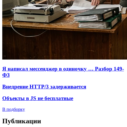
Я написал мессенджер в одиночку … Разбор 149-
ФЗ
Внедрение HTTP/3 задерживается
Объекты в JS не бесплатные
В подборку
Публикации