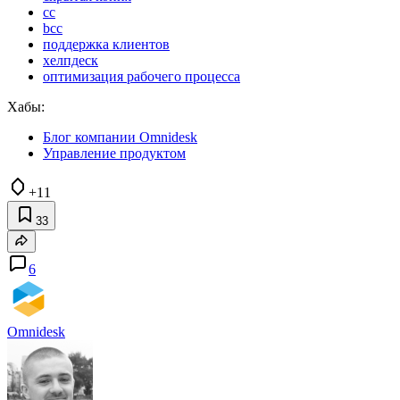
cc
bcc
поддержка клиентов
хелпдеск
оптимизация рабочего процесса
Хабы:
Блог компании Omnidesk
Управление продуктом
+11
33
6
Omnidesk