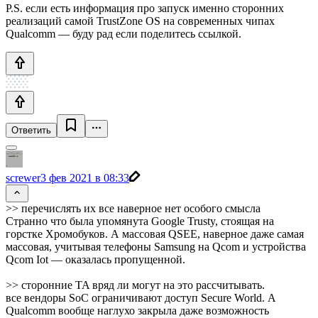
P.S. если есть информация про запуск именно сторонних
реализаций самой TrustZone OS на современных чипах
Qualcomm — буду рад если поделитесь ссылкой.
Ответить
screwer
3 фев 2021 в 08:33
>> перечислять их все наверное нет особого смысла
Странно что была упомянута Google Trusty, стоящая на
горстке Хромобуков. А массовая QSEE, наверное даже самая
массовая, учитывая телефоны Samsung на Qcom и устройства
Qcom Iot — оказалась пропущенной.
>> сторонние TA вряд ли могут на это рассчитывать.
все вендоры SoC ограничивают доступ Secure World. А
Qualcomm вообще наглухо закрыла даже возможность