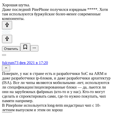
Хорошая шутка.
Даже последний PinePhone получился изрядным *****. Хотя
там используются буржуйские более-менее современные
компоненты.
Ответить
fulcrum7
3 фев 2021 в 17:20
Поверьте, у нас в стране есть и разработчики SoC на ARM и
даже разработчики ip-блоков, и даже разработчики архитектур
(ISA). Все ли чипы являются мобильными -нет, используются
ли спецификации/лицензированные блоки — да, льются ли
они на зарубежных фабриках (кто-то и у нас). Кто-то могут
сделать и спроектировать сами, где-то нужно покупать, чип
памяти например.
В Pinephone используется long-term индастриал чип с 10-
летним выпуском и этим он хорош