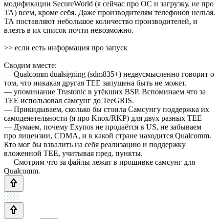
модификации SecureWorld (я сейчас про ОС и загрузку, не про
ТА) всем, кроме себя. Даже производителям телефонов нельзя.
ТА поставляют небольшое количество производителей, и
влезть в их список почти невозможно.
>> если есть информация про запуск
Сводим вместе:
— Qualcomm dualsigning (sdm835+) недвусмысленно говорит о
том, что никакая другая TEE запущена быть не может.
— упоминание Trustonic в утёкших BSP. Вспоминаем что за
TEE использовал самсунг до TeeGRIS.
— Прикидываем, сколько бы стоила Самсунгу поддержка их
самодеяетельности (я про Knox/RKP) для двух разных TEE
— Думаем, почему Exynos не продаётся в US, не забываем
про лицензии, CDMA, и в какой стране находится Qualcomm.
Кто мог бы взвалить на себя реализацию и поддержку
вложенной TEE, учитывая пред. пункты.
— Смотрим что за файлы лежат в прошивке самсунг для
Qualcomm.