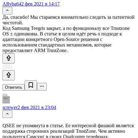
ARyba64
2 фев 2021 в 14:17
Да, спасибо! Мы стараемся внимательно следить за патентной
чистотой.
Код Samsung Teegris закрыт, а по функционалу все Trustzone
OS ± одинаковы. В статье в целом идёт речь о подходе к
адаптации конкретного Open-Source решения с
использованием стандартных механизмов, которые
предоставляет ARM TrustZone.
Ответить
screwer
2 фев 2021 в 23:04
QSEE не упомянута в статье. Ее интересной фишкой является
поддержка сторонних реализаций TrustZone. Чем активно
пользуется Самсунг в своих Qualcomm телефонах.