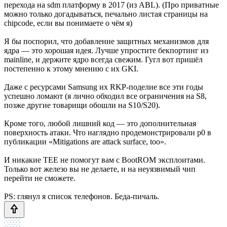
перехода на sdm платформу в 2017 (из ABL). (Про приватные
можно только догадываться, печально листая страницы на
chipcode, если вы понимаете о чём я)
Я бы поспорил, что добавление защитных механизмов для
ядра — это хорошая идея. Лучше упростите бекпортинг из
mainline, и держите ядро всегда свежим. Гугл вот пришёл
постепенно к этому мнению с их GKI.
Даже с ресурсами Samsung их RKP-поделие все эти годы
успешно ломают (я лично обходил все ограничения на S8,
позже другие товарищи обошли на S10/S20).
Кроме того, любой лишний код — это дополнительная
поверхность атаки. Что наглядно продемонстрировали p0 в
публикации «Mitigations are attack surface, too».
И никакие TEE не помогут вам с BootROM эксплоитами.
Только вот железо вы не делаете, и на неуязвимый чип
перейти не сможете.
PS: глянул я список телефонов. Беда-пичаль.