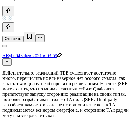
Ответить
ARyba64
3 фев 2021 в 03:59
Действительно, реализаций TEE существует достаточно
много, перечислять их все наверное нет особого смысла, так
как статья в целом не обзорная по реализациям. Насчёт QSEE
могу сказать, что по моим сведениям сейчас Qualcomm
препятствует запуску сторонних реализаций на своих типах,
позволяя разрабатывать только TA под QSEE. Third-party
разработчикам от этого легче не становится, так как TA
подписываются вендором смартфона, и сторонние TA вряд ли
могут на это рассчитывать.