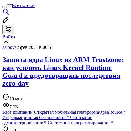
Все потоки
Войти
aalbova
2 фев 2021 в 06:51
Защита ядра Linux из ARM Trustzone:
как усилить Linux Kernel Runtime
Guard и предотвращать последствия
zero-day
10 мин
7.9K
Блог компании Открытая мобильная платформа
Open source
*
Информационная безопасность
*
Системное
администрирование
*
Системное программирование
*
+11