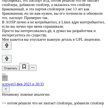
сертификат, тех паспорт итд, потом решили что не хватает
спойлера, добавили спойлер, а оказалось что спойлер
бракованный, и эта партия спойлеров уже 13 лет как
бракованная, но он вам нужен, вы его починили и обновили
тех. паспорт. Примерно так.
В AOSP лично я не котрибьютил, в Linux ядро контрибьютил,
если вы лично про меня спрашивали.
Просто вы интересовались git, я думал вы разработчик и
интересуетесь по существу.
Мне кажется вы упускаете важную деталь в GPL лицензии.
Ответить
screwer
3 фев 2021 в 20:35
Ненавижу ложные аналогии.
>> потом решили что не хватает спойлера, добавили спойлер