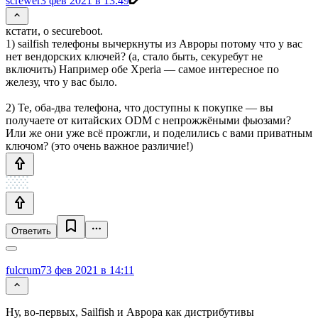
screwer
3 фев 2021 в 13:49
кстати, о secureboot.
1) sailfish телефоны вычеркнуты из Авроры потому что у вас
нет вендорских ключей? (а, стало быть, секуребут не
включить) Например обе Xperia — самое интересное по
железу, что у вас было.
2) Те, оба-два телефона, что доступны к покупке — вы
получаете от китайских ODM с непрожжёными фьюзами?
Или же они уже всё прожгли, и поделились с вами приватным
ключом? (это очень важное различие!)
Ответить
fulcrum7
3 фев 2021 в 14:11
Ну, во-первых, Sailfish и Аврора как дистрибутивы