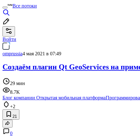
Все потоки
Войти
omprussia
4 мая 2021 в 07:49
Создаём плагин Qt GeoServices на приме
29 мин
8.7K
Блог компании Открытая мобильная платформа
Программирова
+2
21
0