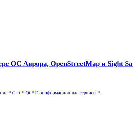
ре ОС Аврора, OpenStreetMap и Sight Sa
ние
*
C++
*
Qt
*
Геоинформационные сервисы
*