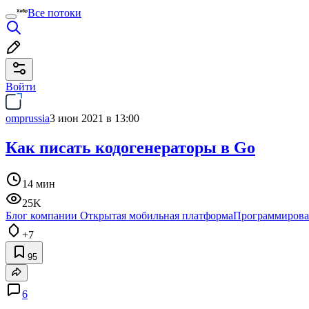
Все потоки
Войти
omprussia
3 июн 2021 в 13:00
Как писать кодогенераторы в Go
14 мин
25K
Блог компании Открытая мобильная платформа
Программирова
+7
95
6