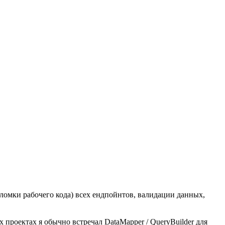
оломки рабочего кода) всех ендпойнтов, валидации данных,
роектах я обычно встречал DataMapper / QueryBuilder для