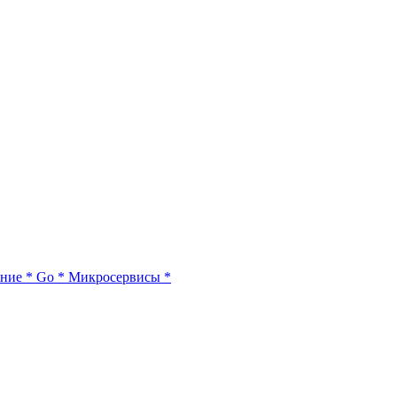
ние
*
Go
*
Микросервисы
*