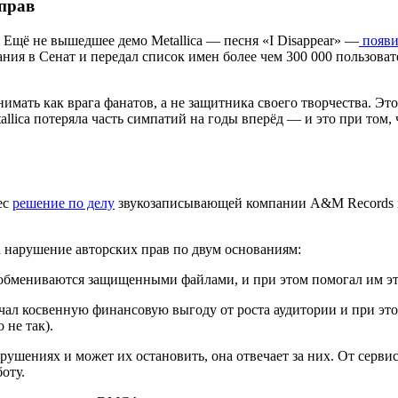
 прав
. Ещё не вышедшее демо Metallica — песня «I Disappear» —
появи
ния в Сенат и передал список имен более чем 300 000 пользоват
имать как врага фанатов, а не защитника своего творчества. Эт
llica потеряла часть симпатий на годы вперёд — и это при том, 
ес
решение по делу
звукозаписывающей компании A&M Records и 
за нарушение авторских прав по двум основаниям:
ли обмениваются защищенными файлами, и при этом помогал им э
чал косвенную финансовую выгоду от роста аудитории и при эт
 не так).
арушениях и может их остановить, она отвечает за них. От серви
боту.