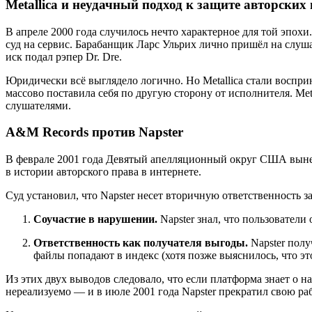
Metallica и неудачный подход к защите авторских
В апреле 2000 года случилось нечто характерное для той эпохи
суд на сервис. Барабанщик Ларс Ульрих лично пришёл на слуша
иск подал рэпер Dr. Dre.
Юридически всё выглядело логично. Но Metallica стали восприн
массово поставила себя по другую сторону от исполнителя. Meta
слушателями.
A&M Records против Napster
В феврале 2001 года Девятый апелляционный округ США вын
в истории авторского права в интернете.
Суд установил, что Napster несет вторичную ответственность 
Соучастие в нарушении.
Napster знал, что пользовате
Ответственность как получателя выгоды.
Napster полу
файлы попадают в индекс (хотя позже выяснилось, что это
Из этих двух выводов следовало, что если платформа знает о н
нереализуемо — и в июле 2001 года Napster прекратил свою ра