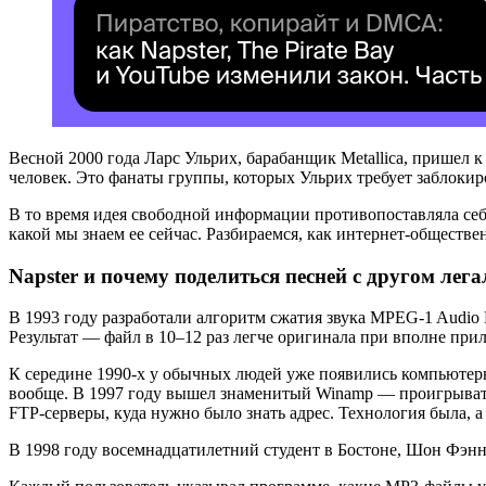
Весной 2000 года Ларс Ульрих, барабанщик Metallica, пришел 
человек. Это фанаты группы, которых Ульрих требует заблокир
В то время идея свободной информации противопоставляла себ
какой мы знаем ее сейчас. Разбираемся, как интернет-обществе
Napster и почему поделиться песней с другом лега
В 1993 году разработали алгоритм сжатия звука MPEG-1 Audio L
Результат — файл в 10–12 раз легче оригинала при вполне прил
К середине 1990-х у обычных людей уже появились компьютер
вообще. В 1997 году вышел знаменитый Winamp — проигрывате
FTP-серверы, куда нужно было знать адрес. Технология была, 
В 1998 году восемнадцатилетний студент в Бостоне, Шон Фэнн