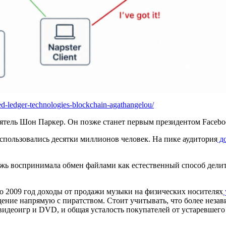
ted-ledger-technologies-blockchain-agathangelou/
ятель Шон Паркер. Он позже станет первым президентом Facebo
воспользовались десятки миллионов человек. На пике аудитория
до
ёжь воспринимала обмен файлами как естественный способ делит
по 2009 год доходы от продажи музыки на физических носителях
ние напрямую с пиратством. Стоит учитывать, что более незав
видеоигр и DVD, и общая усталость покупателей от устаревшего