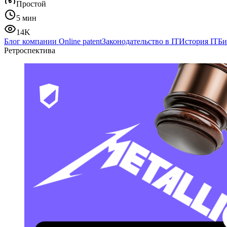
Простой
5 мин
14K
Блог компании Online patent
Законодательство в IT
История IT
Би
Ретроспектива