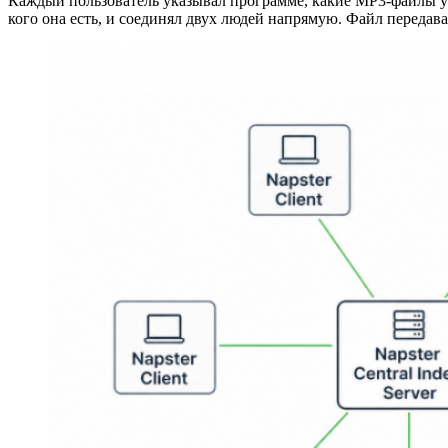
Каждый пользователь указывал программе, какие MP3-файлы у н
кого она есть, и соединял двух людей напрямую. Файл передавал