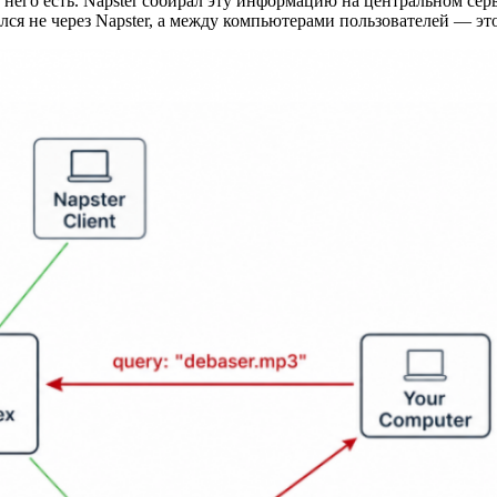
его есть. Napster собирал эту информацию на центральном серве
ся не через Napster, а между компьютерами пользователей — это и