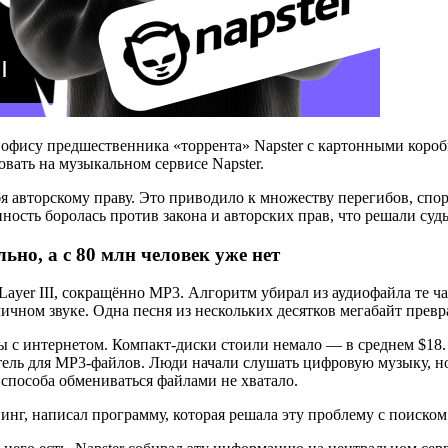
к офису предшественника «торрента» Napster с картонными коро
овать на музыкальном сервисе Napster.
я авторскому праву. Это приводило к множеству перегибов, спо
нность боролась против закона и авторских прав, что решали суд
льно, а с 80 млн человек уже нет
ayer III, сокращённо MP3. Алгоритм убирал из аудиофайла те ча
ичном звуке. Одна песня из нескольких десятков мегабайт превр
ы с интернетом. Компакт-диски стоили немало — в среднем $18
ль для MP3-файлов. Люди начали слушать цифровую музыку, но
а способа обмениваться файлами не хватало.
инг, написал программу, которая решала эту проблему с поиско