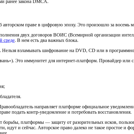
ами ранее закона DMCA.
 авторском праве в цифровую эпоху. Это произошло за восемь ме
ыполнения двух договоров ВОИС (Всемирной организации интелл
й среде
. В нем есть два важных блока.
. Нельзя взламывать шифрование на DVD, CD или в программном
гавань»). Это иммунитет для интернет-платформ. Провайдер или с
ия;
бладателя.
Правообладатель направляет платформе официальное уведомление
раве подать контр-уведомление и потребовать восстановления.
т борьбы, платформы — защиту от разорительных исков, пользов
и, идут и сейчас. Авторское право далеко не такое простое и ф
нее.