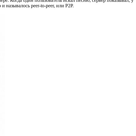
ре. Когда один пользователь искал песню, сервер показывал, у
 называлось peer-to-peer, или P2P.