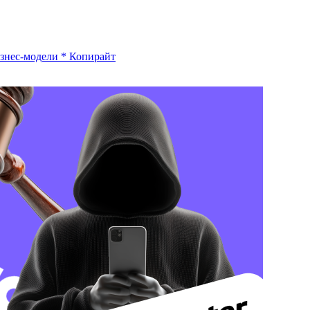
знес-модели
*
Копирайт