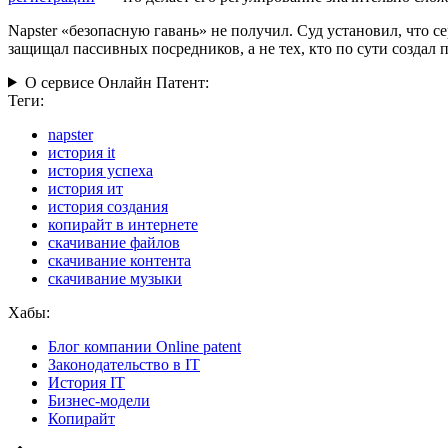
Napster «безопасную гавань» не получил. Суд установил, что 
защищал пассивных посредников, а не тех, кто по сути создал 
О сервисе Онлайн Патент:
Теги:
napster
история it
история успеха
история ит
история создания
копирайт в интернете
скачивание файлов
скачивание контента
скачивание музыки
Хабы:
Блог компании Online patent
Законодательство в IT
История IT
Бизнес-модели
Копирайт