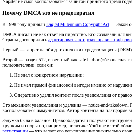
Napster не смог воспользоваться защитой принятого тремя год
Почему DMCA это не предотвратил
В 1998 году приняли
Digital Millennium Copyright Act
— Закон об
DMCA писали не как ответ на пиратство. Его создавали для в
Страны договорились
адаптировать авторское право к цифрово
Первый — запрет на обход технических средств защиты (DRM)
Второй — раздел 512, известный как safe harbor («безопасная 
пользователями, если он:
Не знал о конкретном нарушении;
Не имел прямой финансовой выгоды именно от нарушен
Оперативно удалил контент после уведомления от правоо
Это механизм уведомления и удаления — notice-and-takedown. 
воспользоваться иммунитетом. Автор контента на платформе вп
Задумка была в балансе. Правообладатели получают инструмен
хрупким и споры по, например, политике YouTube в этой област
регистрации
— что делает его регулирование значительно слож