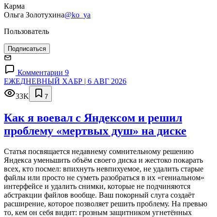
Карма
Ольга Золотухина
@ko_ya
Пользователь
Подписаться
Комментарии 9
ЕЖЕДНЕВНЫЙ ХАБР | 6 АВГ 2026
33K
7
Как я воевал с Яндексом и решил
проблему «мертвых душ» на диске
Статья посвящается недавнему сомнительному решению
Яндекса уменьшить объём своего диска и жестоко покарать
всех, кто посмел: впихнуть невпихуемое, не удалить старые
файлы или просто не суметь разобраться в их «гениальном»
интерфейсе и удалить снимки, которые не подчиняются
абстракции файлов вообще. Ваш покорный слуга создаёт
расширение, которое позволяет решить проблему. На превью
то, кем он себя видит: грозным защитником угнетённых