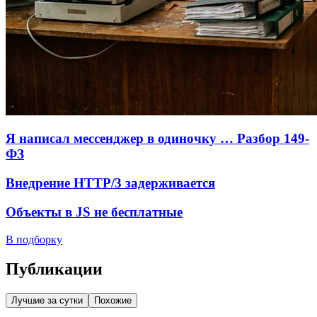
Я написал мессенджер в одиночку … Разбор 149-
ФЗ
Внедрение HTTP/3 задерживается
Объекты в JS не бесплатные
В подборку
Публикации
Лучшие за сутки
Похожие