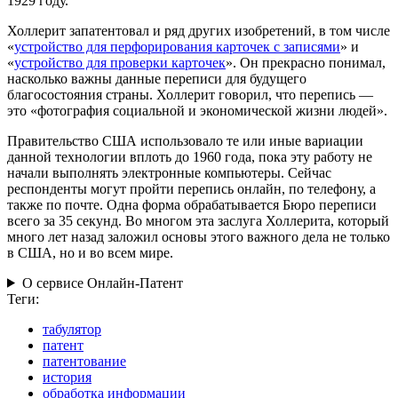
1929 году.
Холлерит запатентовал и ряд других изобретений, в том числе
«
устройство для перфорирования карточек с записями
» и
«
устройство для проверки
карточек
». Он прекрасно понимал,
насколько важны данные переписи для будущего
благосостояния страны. Холлерит говорил, что перепись —
это «фотография социальной и экономической жизни людей».
Правительство США использовало те или иные вариации
данной технологии вплоть до 1960 года, пока эту работу не
начали выполнять электронные компьютеры. Сейчас
респонденты могут пройти перепись онлайн, по телефону, а
также по почте. Одна форма обрабатывается Бюро переписи
всего за 35 секунд. Во многом эта заслуга Холлерита, который
много лет назад заложил основы этого важного дела не только
в США, но и во всем мире.
О сервисе Онлайн-Патент
Теги:
табулятор
патент
патентование
история
обработка информации