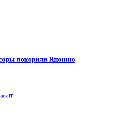
ессоры покорили Японию
рия IT