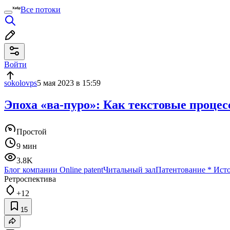
Все потоки
Войти
sokolovps
5 мая 2023 в 15:59
Эпоха «ва-пуро»: Как текстовые проц
Простой
9 мин
3.8K
Блог компании Online patent
Читальный зал
Патентование
*
Исто
Ретроспектива
+12
15