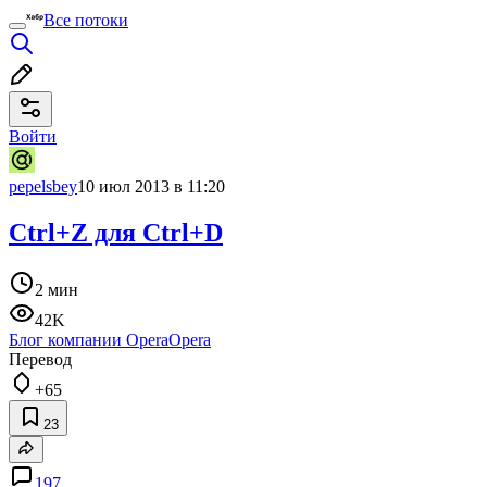
Все потоки
Войти
pepelsbey
10 июл 2013 в 11:20
Ctrl+Z для Ctrl+D
2 мин
42K
Блог компании Opera
Opera
Перевод
+65
23
197